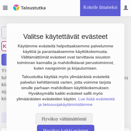
Kokeile ilmaiseksi
Näytä haku
Valitse käytettävät evästeet
Kiinteistö Oy Aittatie 3
KA
Käytämme evästeitä helpottaaksemme palvelumme
käyttöä ja parantaaksemme käyttökokemusta.
Välttämättömät evästeet ovat tarvittavia sivuston
Raportit
toiminnan kannalta ja mahdollistavat perustoiminnot,
kuten navigoinnin ja kirjautumisen.
Yrityksen Kiinteistö Oy Aittatie 3 liikevaihto on 158 000 €,
Taloustutka käyttää myös ylimääräisiä evästeitä
tulos 14 000 € ja henkilöstömäärä 0. Sen päätoimiala on Muu
palvelun kehittämistä varten, jotta voimme tarjota
kiinteistöjen vuokraus ja hallinta, perustamisvuosi 1978 ja
sinulle parhaan mahdollisen käyttökokemuksen.
sijainti Rovaniemi. Yrityksen yhtiömuoto Keskinäinen
Hyväksymällä kaikki evästeet sallit myös
kiinteistöosakeyhtiö (KKOY).
ylimääräisten evästeiden käytön.
Lue lisää evästeistä
ja tietosuojakäytännöstämme
Perustiedot
Tilinpäätösluvut
Päättäjätiedot
Hyväksy välttämättömät
Hyväksy kaikki evästeet