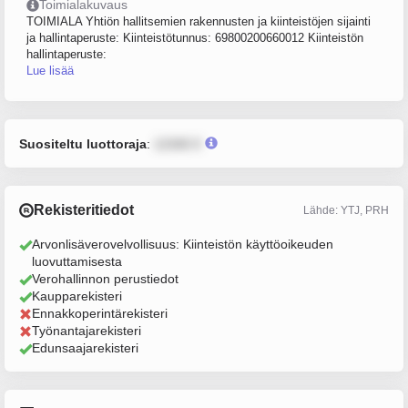
Toimialakuvaus
TOIMIALA Yhtiön hallitsemien rakennusten ja kiinteistöjen sijainti
ja hallintaperuste: Kiinteistötunnus: 69800200660012 Kiinteistön
hallintaperuste:
Lue lisää
Suositeltu luottoraja
:
12345 €
Rekisteritiedot
Lähde: YTJ, PRH
Arvonlisäverovelvollisuus: Kiinteistön käyttöoikeuden
luovuttamisesta
Verohallinnon perustiedot
Kaupparekisteri
Ennakkoperintärekisteri
Työnantajarekisteri
Edunsaajarekisteri