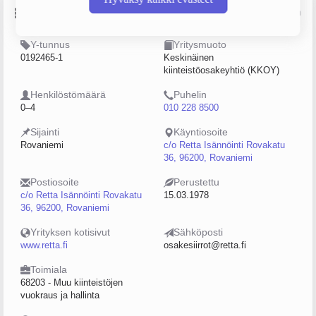
Perustiedot
Lähde: YTJ, PRH, Traficom
Y-tunnus
Yritysmuoto
0192465-1
Keskinäinen
kiinteistöosakeyhtiö (KKOY)
Henkilöstömäärä
Puhelin
0–4
010 228 8500
Sijainti
Käyntiosoite
Rovaniemi
c/o Retta Isännöinti Rovakatu
36, 96200, Rovaniemi
Postiosoite
Perustettu
c/o Retta Isännöinti Rovakatu
15.03.1978
36, 96200, Rovaniemi
Yrityksen kotisivut
Sähköposti
www.retta.fi
osakesiirrot@retta.fi
Toimiala
68203 - Muu kiinteistöjen
vuokraus ja hallinta