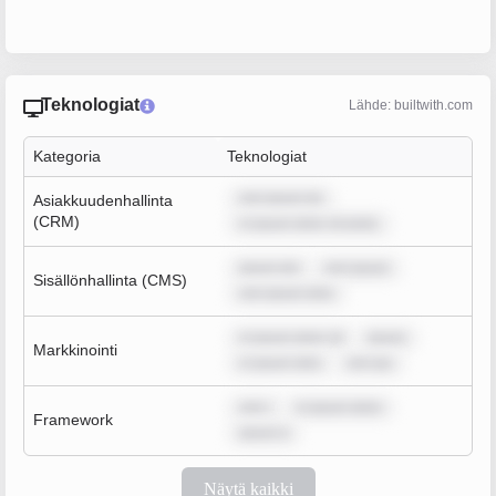
Teknologiat
Lähde: builtwith.com
Kategoria
Teknologiat
rem ipsum do
Asiakkuudenhallinta
(CRM)
m ipsum dolor sit amet,
ipsum dol
rem ipsum
Sisällönhallinta (CMS)
rem ipsum dolo
m ipsum dolor sit
ipsum
Markkinointi
m ipsum dolo
rem ips
rem i
m ipsum dolor
Framework
ipsum d
Näytä kaikki