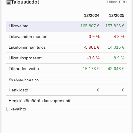
Taloustiedot
Lähde: PRH
12/2024
12/2025
Liikevaihto
165 807 €
157 826 €
Liikevaihdon muutos
-3.9 %
-4.8 %
Liiketoiminnan tulos
-5 981 €
14 016 €
Liiketulosprosentti
-3.6 %
8.9 %
Tilikauden voitto
15 173 €
42 646 €
Keskipalkka / kk
Henkilöstö
0
0
Henkilöstömäärän kasvuprosentti
Liikevaihto