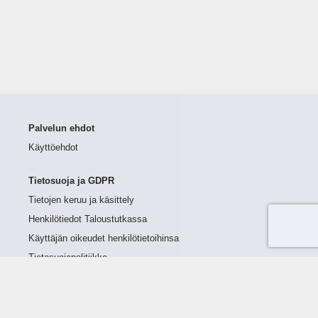
Palvelun ehdot
Käyttöehdot
Tietosuoja ja GDPR
Tietojen keruu ja käsittely
Henkilötiedot Taloustutkassa
Käyttäjän oikeudet henkilötietoihinsa
Tietosuojapolitiikka
Tietoturvapolitiikka
Evästeet