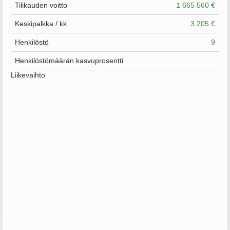
Tilikauden voitto
1 665 560 €
Keskipalkka / kk
3 205 €
Henkilöstö
9
Henkilöstömäärän kasvuprosentti
Liikevaihto