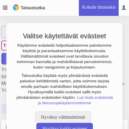
Kokeile ilmaiseksi
Näytä haku
Valitse käytettävät evästeet
Tervolan Osuuspankki
TO
Käytämme evästeitä helpottaaksemme palvelumme
käyttöä ja parantaaksemme käyttökokemusta.
Välttämättömät evästeet ovat tarvittavia sivuston
Raportit
toiminnan kannalta ja mahdollistavat perustoiminnot,
kuten navigoinnin ja kirjautumisen.
Yrityksen Tervolan Osuuspankki liikevaihto on 3.4 milj. €,
Taloustutka käyttää myös ylimääräisiä evästeitä
tulos 2.2 milj. € ja henkilöstömäärä 9. Sen päätoimiala on
palvelun kehittämistä varten, jotta voimme tarjota
Muu pankkitoiminta, perustamisvuosi 1978 ja sijainti Tervola.
sinulle parhaan mahdollisen käyttökokemuksen.
Yrityksen yhtiömuoto Osuuspankki (OP).
Hyväksymällä kaikki evästeet sallit myös
ylimääräisten evästeiden käytön.
Lue lisää evästeistä
ja tietosuojakäytännöstämme
Perustiedot
Tilinpäätösluvut
Päättäjätiedot
Hyväksy välttämättömät
Perustiedot
Lähde: YTJ, PRH, Traficom
Hyväksy kaikki evästeet