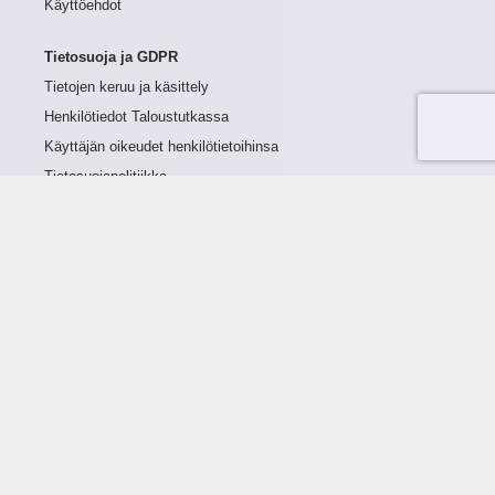
Käyttöehdot
Tietosuoja ja GDPR
Tietojen keruu ja käsittely
Henkilötiedot Taloustutkassa
Käyttäjän oikeudet henkilötietoihinsa
Tietosuojapolitiikka
Tietoturvapolitiikka
Evästeet
Tutustu palveluun
Ratkaisut
Tietoa palvelusta
Luottorajan määrittely
Tunnusluvut
Maksuviiveet
Hinnasto
Päivitykset