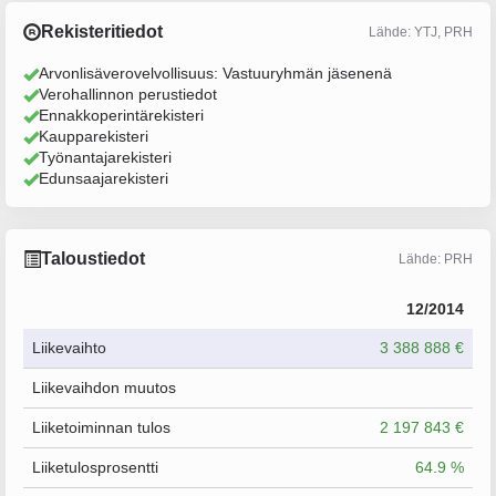
Rekisteritiedot
Lähde: YTJ, PRH
Arvonlisäverovelvollisuus: Vastuuryhmän jäsenenä
Verohallinnon perustiedot
Ennakkoperintärekisteri
Kaupparekisteri
Työnantajarekisteri
Edunsaajarekisteri
Taloustiedot
Lähde: PRH
12/2014
Liikevaihto
3 388 888 €
Liikevaihdon muutos
Liiketoiminnan tulos
2 197 843 €
Liiketulosprosentti
64.9 %