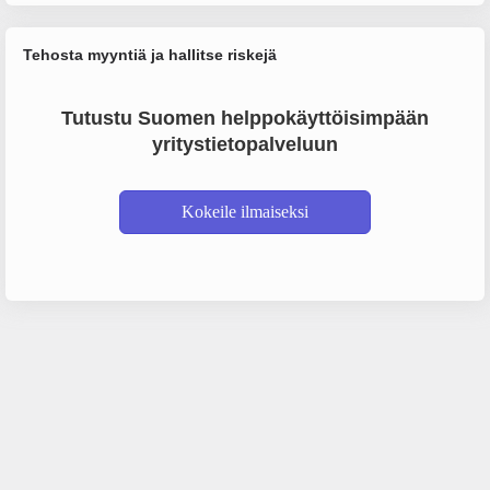
Tehosta myyntiä ja hallitse riskejä
Tutustu Suomen helppokäyttöisimpään
yritystietopalveluun
Kokeile ilmaiseksi