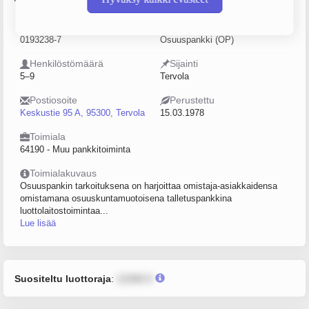
Y-tunnus
Yritysmuoto
0193238-7
Osuuspankki (OP)
Henkilöstömäärä
Sijainti
5–9
Tervola
Postiosoite
Perustettu
Keskustie 95 A, 95300, Tervola
15.03.1978
Toimiala
64190 - Muu pankkitoiminta
Toimialakuvaus
Osuuspankin tarkoituksena on harjoittaa omistaja-asiakkaidensa
omistamana osuuskuntamuotoisena talletuspankkina
luottolaitostoimintaa...
Lue lisää
Suositeltu luottoraja
:
12345 €