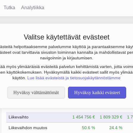
Tutka
Analytiikka
li Oy
Valitse käytettävät evästeet
steitä helpottaaksemme palvelumme käyttöä ja parantaaksemme käy
 tulos -716 000 €. Sen päätoimiala on Liikunta- ja urheiluseuroj
steet ovat tarvittavia sivuston toiminnan kannalta ja mahdollistavat pe
(OY).
navigoinnin ja kirjautumisen.
tää myös ylimääräisiä evästeitä palvelun kehittämistä varten, jotta voimm
en käyttökokemuksen. Hyväksymällä kaikki evästeet sallit myös ylimää
käytön.
Lue lisää evästeistä ja tietosuojakäytännöstämme
Hyväksy välttämättömät
Hyväksy kaikki evästeet
Taloustiedot
12/2022
12/2023
Liikevaihto
1 454 756 €
1 809 329 €
1 
Liikevaihdon muutos
50.6 %
24.4 %