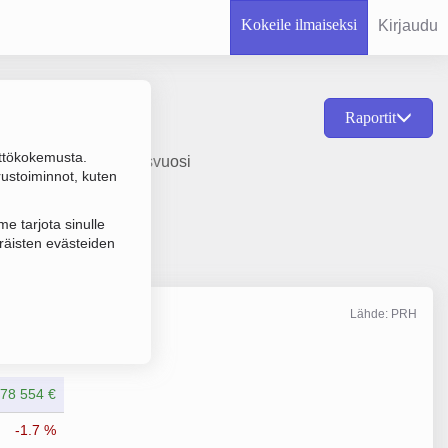
Kokeile ilmaiseksi
Kirjaudu
Raportit
ttökokemusta.
en toiminta, perustamisvuosi
rustoiminnot, kuten
e tarjota sinulle
räisten evästeiden
Lähde: PRH
Liikevaihto
12/2024
778 554 €
-1.7 %