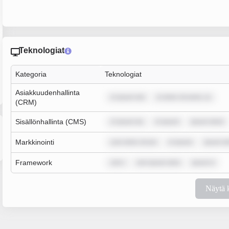
Teknologiat
Kategoria
Teknologiat
Asiakkuudenhallinta
m ipsum dol
m dolor sit amet, co
(CRM)
Sisällönhallinta (CMS)
m ipsum do
m ipsum
ipsum dolor
Markkinointi
sum dolor sit am
m ipsum
ipsum do
Framework
rem i
rem ipsum dolo
ipsum d
Näytä 