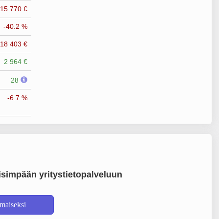
715 770 €
-40.2 %
718 403 €
2 964 €
28
-6.7 %
simpään yritystietopalveluun
lmaiseksi