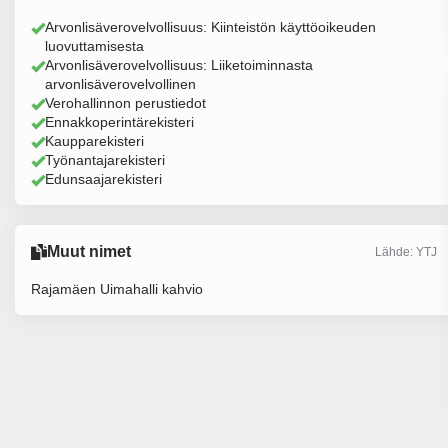
Arvonlisäverovelvollisuus: Kiinteistön käyttöoikeuden
luovuttamisesta
Arvonlisäverovelvollisuus: Liiketoiminnasta
arvonlisäverovelvollinen
Verohallinnon perustiedot
Ennakkoperintärekisteri
Kaupparekisteri
Työnantajarekisteri
Edunsaajarekisteri
Muut nimet
Lähde: YTJ
Rajamäen Uimahalli kahvio