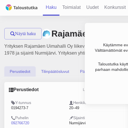
Haku
Toimialat
Uudet
Konkurssit
Rajamäen Uimahal
Näytä haku
Käytämme evä
Yrityksen Rajamäen Uimahalli Oy liikevaihto on 1.8 milj. € ja
Välttämättömät evä
1978 ja sijainti Nurmijärvi. Yrityksen yhtiömuoto Osakeyhtiö 
Taloustutka käyt
parhaan mahdollis
Perustiedot
Tilinpäätösluvut
Päättäjätiedot
Perustiedot
Lähde: YTJ, PRH, Traficom
Y-tunnus
Henkilöstömäärä
0194273-7
20–49
Puhelin
Sijainti
092766720
Nurmijärvi