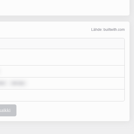
Lähde: builtwith.com
lor
rem ips
kaikki