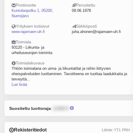
Postiosoite
Perustettu
Kuntolanpolku 1, 05200,
09.06.1978
Nurmijärvi
Yrityksen kotisivut
Sähköposti
www.rajamaen-uh.fi
juha.ahonen@rajamaen-uh.fi
Toimiala
93120 - Liikunta- ja
urheiluseurojen toiminta
Toimialakuvaus
Yhtiön toimialana on uima- ja liikuntatilat ja niihin liittyvien
oheispalveluiden tuottaminen. Tavoitteena on tuottaa laadukkaita ja
terveyttä...
Lue lisää
Suositeltu luottoraja
:
12345 €
Rekisteritiedot
Lähde: YTJ, PRH