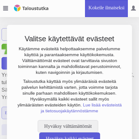
Kokeile ilmaiseksi
Näytä haku
Valitse käytettävät evästeet
Tornionlaakson Sähkö Oy
Käytämme evästeitä helpottaaksemme palvelumme
käyttöä ja parantaaksemme käyttökokemusta.
Välttämättömät evästeet ovat tarvittavia sivuston
Raportit
toiminnan kannalta ja mahdollistavat perustoiminnot,
kuten navigoinnin ja kirjautumisen.
Yrityksen Tornionlaakson Sähkö Oy liikevaihto on 9.7 milj. €,
Taloustutka käyttää myös ylimääräisiä evästeitä
tulos 2 milj. € ja henkilöstömäärä 6. Sen päätoimiala on
palvelun kehittämistä varten, jotta voimme tarjota
Sähkön siirto, perustamisvuosi 1978 ja sijainti Pello.
sinulle parhaan mahdollisen käyttökokemuksen.
Yrityksen yhtiömuoto Osakeyhtiö (OY).
Hyväksymällä kaikki evästeet sallit myös
ylimääräisten evästeiden käytön.
Lue lisää evästeistä
ja tietosuojakäytännöstämme
Emon luvut
Konsernin luvut
Hyväksy välttämättömät
Perustiedot
Tilinpäätösluvut
Päättäjätiedot
Hyväksy kaikki evästeet