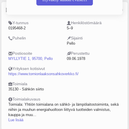
Perustiedot
Lähde: YTJ, PRH, Traficom
Y-tunnus
Henkilöstömäärä
0195468-2
5–9
Puhelin
Sijainti
Pello
Postiosoite
Perustettu
MYLLYTIE 1, 95700, Pello
09.06.1978
Yrityksen kotisivut
https://www.tornionlaaksonsahkoverkko.fi/
Toimiala
35130 - Sähkön siirto
Toimialakuvaus
Toimiala: Yhtiön toimialana on sähkö- ja lämpölaitostoiminta, sekä
niihin ja muuhun energiahuoltoon liittyvä tuotteiden valmistus,
kauppa ja muu...
Lue lisää