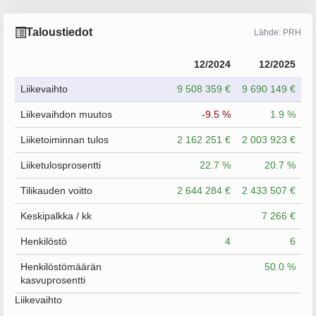
Taloustiedot
Lähde: PRH
12/2024
12/2025
Liikevaihto
9 508 359 €
9 690 149 €
Liikevaihdon muutos
-9.5 %
1.9 %
Liiketoiminnan tulos
2 162 251 €
2 003 923 €
Liiketulosprosentti
22.7 %
20.7 %
Tilikauden voitto
2 644 284 €
2 433 507 €
Keskipalkka / kk
7 266 €
Henkilöstö
4
6
Henkilöstömäärän
50.0 %
kasvuprosentti
Liikevaihto