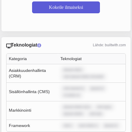
Kokeile ilmaiseksi
Teknologiat
Lähde: builtwith.com
Kategoria
Teknologiat
ipsum dolo
Asiakkuudenhallinta
(CRM)
rem ipsum dolor sit amet
rem ipsum d
ipsum d
Sisällönhallinta (CMS)
m dolor si
ipsum dolor sit a
rem ipsu
Markkinointi
ipsum dolor
rem ips
Framework
rem i
sum dolor s
ipsum d