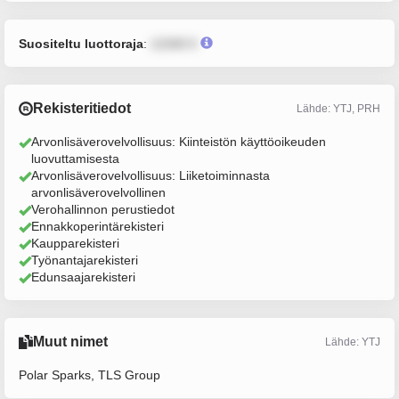
Suositeltu luottoraja
:
12345 €
Rekisteritiedot
Lähde: YTJ, PRH
Arvonlisäverovelvollisuus: Kiinteistön käyttöoikeuden
luovuttamisesta
Arvonlisäverovelvollisuus: Liiketoiminnasta
arvonlisäverovelvollinen
Verohallinnon perustiedot
Ennakkoperintärekisteri
Kaupparekisteri
Työnantajarekisteri
Edunsaajarekisteri
Muut nimet
Lähde: YTJ
Polar Sparks, TLS Group