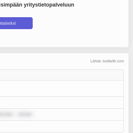
simpään yritystietopalveluun
lmaiseksi
Lähde: builtwith.com
um dolo
rem ips