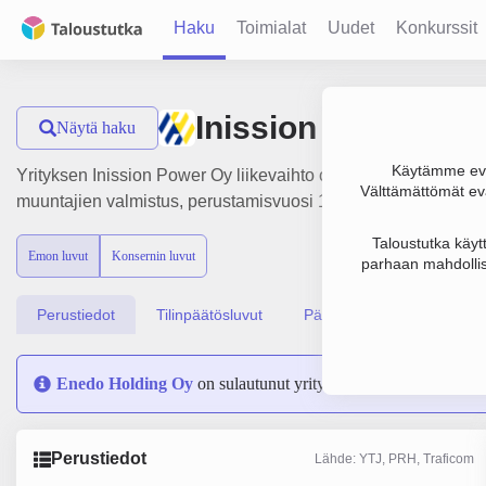
Haku
Toimialat
Uudet
Konkurssit
Inission Power Oy
Näytä haku
Käytämme evä
Yrityksen Inission Power Oy liikevaihto on 1.1 milj. €, tulos
Välttämättömät evä
muuntajien valmistus, perustamisvuosi 1978 ja sijainti Vanta
Taloustutka käyt
Emon luvut
Konsernin luvut
parhaan mahdollis
Perustiedot
Tilinpäätösluvut
Päättäjätiedot
Enedo Holding Oy
on sulautunut yritykseen Inission Power 
Perustiedot
Lähde: YTJ, PRH, Traficom