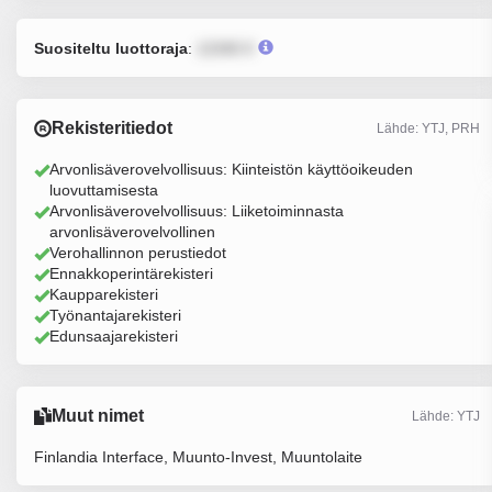
Suositeltu luottoraja
:
12345 €
Rekisteritiedot
Lähde: YTJ, PRH
Arvonlisäverovelvollisuus: Kiinteistön käyttöoikeuden
luovuttamisesta
Arvonlisäverovelvollisuus: Liiketoiminnasta
arvonlisäverovelvollinen
Verohallinnon perustiedot
Ennakkoperintärekisteri
Kaupparekisteri
Työnantajarekisteri
Edunsaajarekisteri
Muut nimet
Lähde: YTJ
Finlandia Interface, Muunto-Invest, Muuntolaite