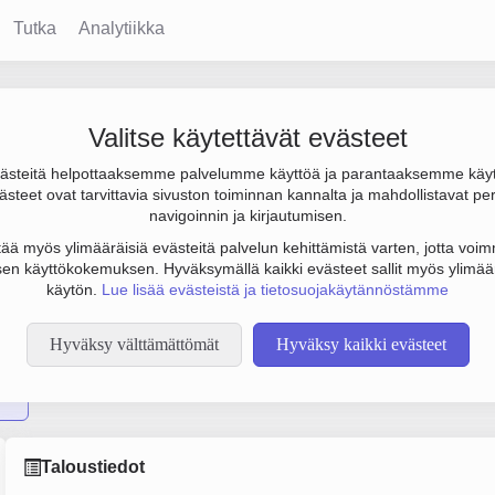
Tutka
Analytiikka
Valitse käytettävät evästeet
steitä helpottaaksemme palvelumme käyttöä ja parantaaksemme käy
 -542 000 € ja henkilöstömäärä 2. Sen päätoimiala on Sähkömootto
steet ovat tarvittavia sivuston toiminnan kannalta ja mahdollistavat pe
a. Yrityksen yhtiömuoto Osakeyhtiö (OY).
navigoinnin ja kirjautumisen.
tää myös ylimääräisiä evästeitä palvelun kehittämistä varten, jotta voimm
en käyttökokemuksen. Hyväksymällä kaikki evästeet sallit myös ylimää
käytön.
Lue lisää evästeistä ja tietosuojakäytännöstämme
Hyväksy välttämättömät
Hyväksy kaikki evästeet
Oy
Taloustiedot