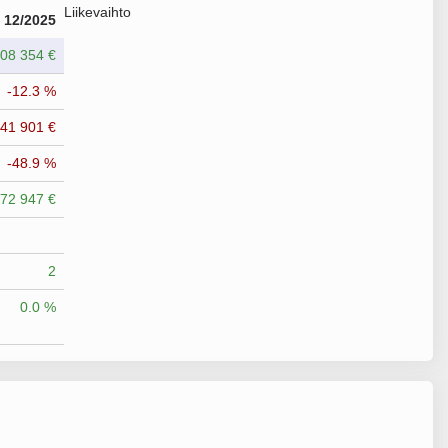
Liikevaihto
12/2025
108 354 €
-12.3 %
541 901 €
-48.9 %
72 947 €
2
0.0 %