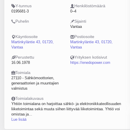
Y-tunnus
Henkilöstömäärä
0195681-3
0–4
Puhelin
Sijainti
Vantaa
Käyntiosoite
Postiosoite
Martinkyläntie 43, 01720,
Martinkyläntie 43, 01720,
Vantaa
Vantaa
Perustettu
Yrityksen kotisivut
16.06.1978
https://enedopower.com
Toimiala
27110 - Sähkömoottorien,
generaattorien ja muuntajien
valmistus
Toimialakuvaus
Yhtiön toimialana on harjoittaa sähkö- ja elektroniikkateollisuuden
liiketoimintaa sekä muuta siihen liittyvää liiketoimintaa. Yhtiö voi
omistaa ja...
Lue lisää