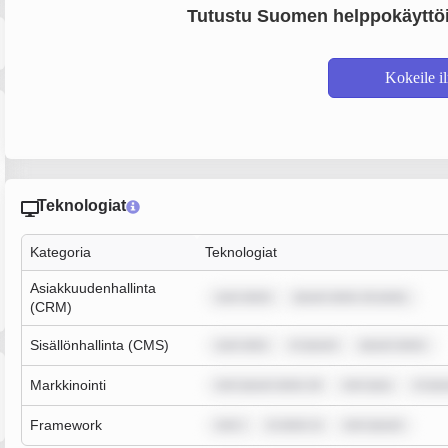
Tutustu Suomen helppokäyttöi
Kokeile i
Teknologiat
Kategoria
Teknologiat
Asiakkuudenhallinta
sum dolor
ipsum dolor sit amet,
(CRM)
Sisällönhallinta (CMS)
sum dolo
m ipsum
ipsum dolor
Markkinointi
rem ipsum dolor sit
rem ipsu
m ips
Framework
rem i
m dolor si
rem ipsum