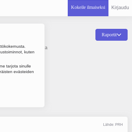
Kokeile ilmaiseksi
Kirjaudu
Raportit
ttökokemusta.
rien, generaattorien ja
rustoiminnot, kuten
e tarjota sinulle
räisten evästeiden
Lähde: PRH