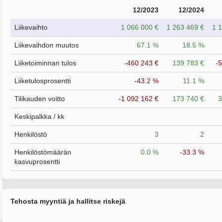
12/2023
12/2024
Liikevaihto
1 066 000 €
1 263 469 €
1 
Liikevaihdon muutos
67.1 %
18.5 %
Liiketoiminnan tulos
-460 243 €
139 783 €
-
Liiketulosprosentti
-43.2 %
11.1 %
Tilikauden voitto
-1 092 162 €
173 740 €
3
Keskipalkka / kk
Henkilöstö
3
2
Henkilöstömäärän
0.0 %
-33.3 %
kasvuprosentti
Tehosta myyntiä ja hallitse riskejä