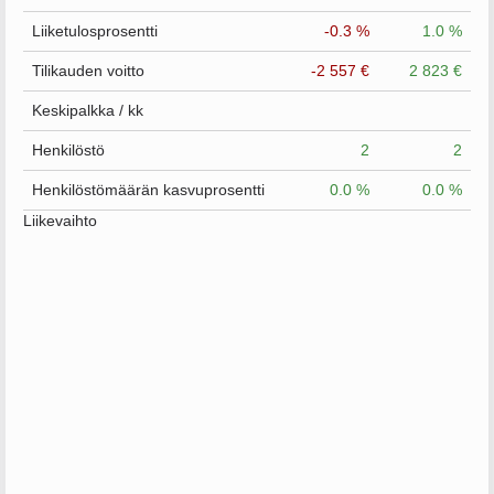
Liiketulosprosentti
-0.3 %
1.0 %
Tilikauden voitto
-2 557 €
2 823 €
Keskipalkka / kk
Henkilöstö
2
2
Henkilöstömäärän kasvuprosentti
0.0 %
0.0 %
Liikevaihto