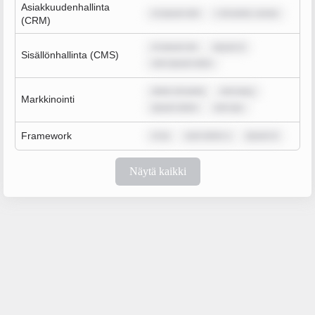
Asiakkuudenhallinta
m ipsum dol
r sit amet, conse
(CRM)
m ipsum do
ipsum d
Sisällönhallinta (CMS)
rem ipsum dolo
dolor sit amet
rem ipsu
Markkinointi
ipsum dolor
rem ips
Framework
m ip
sum dolor s
ipsum d
Näytä kaikki