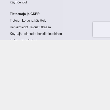
Käyttöehdot
Tietosuoja ja GDPR
Tietojen keruu ja käsittely
Henkilötiedot Taloustutkassa
Käyttäjän oikeudet henkilötietoihinsa
Tietosuojapolitiikka
Tietoturvapolitiikka
Evästeet
Tutustu palveluun
Ratkaisut
Tietoa palvelusta
Luottorajan määrittely
Tunnusluvut
Maksuviiveet
Hinnasto
Päivitykset