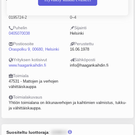
Y-tunnus
Henkilöstömäärä
0195724-2
0–4
Puhelin
Sijainti
0405070038
Helsinki
Postiosoite
Perustettu
Oraspolku 9, 00680, Helsinki
16.06.1978
Yrityksen kotisivut
Sähköposti
www.haagankaihdin.fi
info@haagankaihdin.fi
Toimiala
47531 - Mattojen ja verhojen
vähittäiskauppa
Toimialakuvaus
Yhtiön toimialana on ikkunaverhojen ja kaihtimien valmistus, tukku-
ja vähittäiskauppa.
Suositeltu luottoraja
:
12345 €