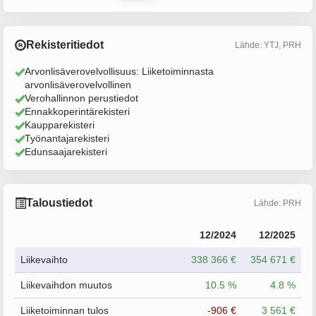
Rekisteritiedot
Lähde: YTJ, PRH
Arvonlisäverovelvollisuus: Liiketoiminnasta
arvonlisäverovelvollinen
Verohallinnon perustiedot
Ennakkoperintärekisteri
Kaupparekisteri
Työnantajarekisteri
Edunsaajarekisteri
Taloustiedot
Lähde: PRH
12/2024
12/2025
Liikevaihto
338 366 €
354 671 €
Liikevaihdon muutos
10.5 %
4.8 %
Liiketoiminnan tulos
-906 €
3 561 €