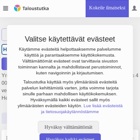
Kokeile ilmaiseksi
Näytä haku
Valitse käytettävät evästeet
Haagan Kaihdin Oy
HK
Käytämme evästeitä helpottaaksemme palvelumme
käyttöä ja parantaaksemme käyttökokemusta.
Välttämättömät evästeet ovat tarvittavia sivuston
Raportit
toiminnan kannalta ja mahdollistavat perustoiminnot,
kuten navigoinnin ja kirjautumisen.
Yrityksen Haagan Kaihdin Oy liikevaihto on 355 000 €, tulos 4
Taloustutka käyttää myös ylimääräisiä evästeitä
000 € ja henkilöstömäärä 2. Sen päätoimiala on Mattojen ja
palvelun kehittämistä varten, jotta voimme tarjota
verhojen vähittäiskauppa, perustamisvuosi 1978 ja sijainti
sinulle parhaan mahdollisen käyttökokemuksen.
Helsinki. Yrityksen yhtiömuoto Osakeyhtiö (OY).
Hyväksymällä kaikki evästeet sallit myös
ylimääräisten evästeiden käytön.
Lue lisää evästeistä
ja tietosuojakäytännöstämme
Perustiedot
Tilinpäätösluvut
Päättäjätiedot
Hyväksy välttämättömät
Perustiedot
Lähde: YTJ, PRH, Traficom
Hyväksy kaikki evästeet