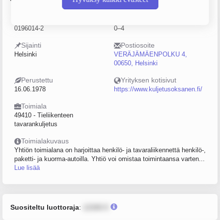
Y-tunnus
Henkilöstömäärä
0196014-2
0–4
Sijainti
Postiosoite
Helsinki
VERÄJÄMÄENPOLKU 4,
00650, Helsinki
Perustettu
Yrityksen kotisivut
16.06.1978
https://www.kuljetusoksanen.fi/
Toimiala
49410 - Tieliikenteen
tavarankuljetus
Toimialakuvaus
Yhtiön toimialana on harjoittaa henkilö- ja tavaraliikennettä henkilö-,
paketti- ja kuorma-autoilla. Yhtiö voi omistaa toimintaansa varten...
Lue lisää
Suositeltu luottoraja
:
12345 €