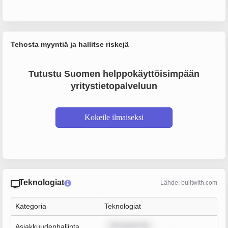
Tehosta myyntiä ja hallitse riskejä
Tutustu Suomen helppokäyttöisimpään
yritystietopalveluun
Kokeile ilmaiseksi
Teknologiat
Lähde: builtwith.com
Kategoria
Teknologiat
rem ipsum do
Asiakkuudenhallinta