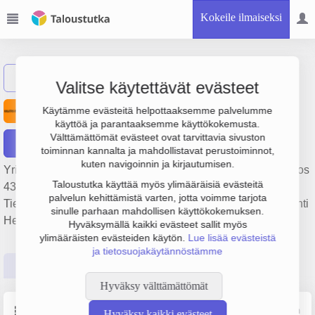
Kokeile ilmaiseksi
Näytä haku
Valitse käytettävät evästeet
Kuljetus Oy Oksanen
Käytämme evästeitä helpottaaksemme palvelumme
käyttöä ja parantaaksemme käyttökokemusta.
Välttämättömät evästeet ovat tarvittavia sivuston
Raportit
toiminnan kannalta ja mahdollistavat perustoiminnot,
kuten navigoinnin ja kirjautumisen.
Yrityksen Kuljetus Oy Oksanen liikevaihto on 286 000 €, tulos
Taloustutka käyttää myös ylimääräisiä evästeitä
43 000 € ja henkilöstömäärä 2. Sen päätoimiala on
palvelun kehittämistä varten, jotta voimme tarjota
Tieliikenteen tavarankuljetus, perustamisvuosi 1978 ja sijainti
sinulle parhaan mahdollisen käyttökokemuksen.
Helsinki. Yrityksen yhtiömuoto Osakeyhtiö (OY).
Hyväksymällä kaikki evästeet sallit myös
ylimääräisten evästeiden käytön.
Lue lisää evästeistä
ja tietosuojakäytännöstämme
Perustiedot
Tilinpäätösluvut
Päättäjätiedot
Hyväksy välttämättömät
Perustiedot
Lähde: YTJ, PRH, Traficom
Hyväksy kaikki evästeet