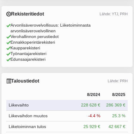
Rekisteritiedot
Lähde: YTJ, PRH
Arvonlisäverovelvollisuus: Liiketoiminnasta
arvonlisäverovelvollinen
Verohallinnon perustiedot
Ennakkoperintärekisteri
Kaupparekisteri
Työnantajarekisteri
Edunsaajarekisteri
Taloustiedot
Lähde: PRH
8/2024
8/2025
Liikevaihto
228 628 €
286 369 €
Liikevaihdon muutos
-4.4 %
25.3 %
Liiketoiminnan tulos
25 929 €
42 667 €