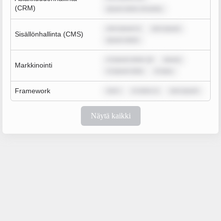
(CRM)
ipsum dolor sit amet,
rem ipsum d
rem ipsum
Sisällönhallinta (CMS)
ipsum dolor
m ipsum dolor sit
ipsum
Markkinointi
m ipsum dolo
m ipsu
Framework
rem i
m dolor si
rem ipsum
Näytä kaikki