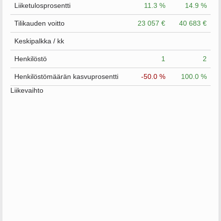
Liiketulosprosentti
11.3 %
14.9 %
Tilikauden voitto
23 057 €
40 683 €
Keskipalkka / kk
Henkilöstö
1
2
Henkilöstömäärän kasvuprosentti
-50.0 %
100.0 %
Liikevaihto