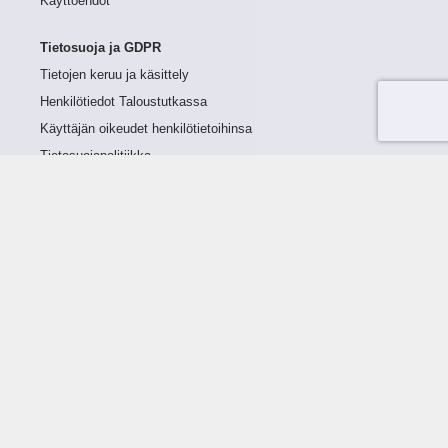
Käyttöehdot
Tietosuoja ja GDPR
Tietojen keruu ja käsittely
Henkilötiedot Taloustutkassa
Käyttäjän oikeudet henkilötietoihinsa
Tietosuojapolitiikka
Tietoturvapolitiikka
Evästeet
Tutustu palveluun
Ratkaisut
Tietoa palvelusta
Luottorajan määrittely
Tunnusluvut
Maksuviiveet
Hinnasto
Päivitykset