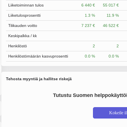
Liiketoiminnan tulos
6 440 €
55 017 €
Liiketulosprosentti
1.3 %
11.9 %
Tilikauden voitto
7 237 €
46 522 €
Keskipalkka / kk
Henkilöstö
2
2
Henkilöstömäärän kasvuprosentti
0.0 %
0.0 %
Tehosta myyntiä ja hallitse riskejä
Tutustu Suomen helppokäyttöi
Kokeile i