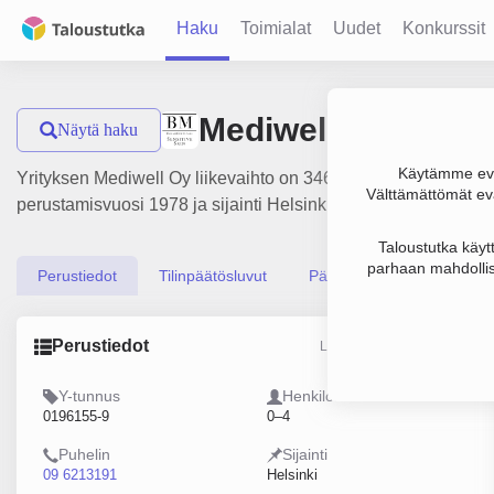
Haku
Toimialat
Uudet
Konkurssit
Mediwell Oy
Näytä haku
Käytämme evä
Yrityksen Mediwell Oy liikevaihto on 346 000 €, tulos 69 00
Välttämättömät evä
perustamisvuosi 1978 ja sijainti Helsinki. Yrityksen yhtiömuo
Taloustutka käyt
parhaan mahdollis
Perustiedot
Tilinpäätösluvut
Päättäjätiedot
Perustiedot
Lähde: YTJ, PRH, Traficom
Y-tunnus
Henkilöstömäärä
0196155-9
0–4
Puhelin
Sijainti
09 6213191
Helsinki