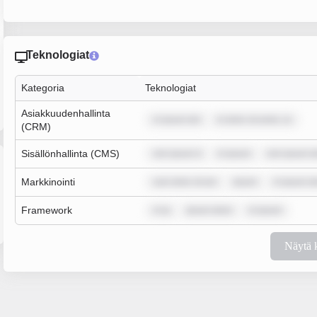
Teknologiat
Kategoria
Teknologiat
Asiakkuudenhallinta
m ipsum dol
m dolor sit amet, co
(CRM)
Sisällönhallinta (CMS)
rem ipsum d
m ipsum
rem ipsum d
Markkinointi
sum dolor sit am
ipsum
m ipsum do
Framework
m ip
ipsum dolor
m ipsum
Näytä 