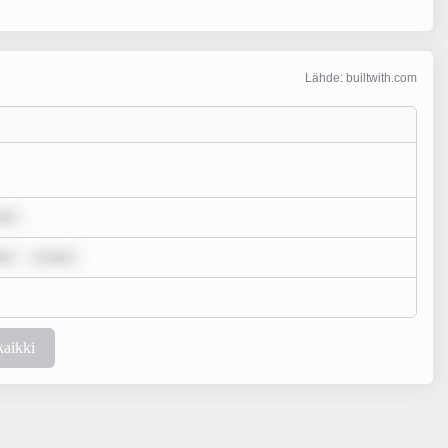
Lähde: builtwith.com
olo
lo
m ipsu
kaikki