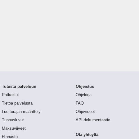
Tutustu palveluun
Ohjeistus
Ratkaisut
Ohjekirja
Tietoa palvelusta
FAQ
Luottorajan määrittely
Ohjevideot
Tunnusluvut
API-dokumentaatio
Maksuviiveet
Ota yhteyttä
Hinnasto