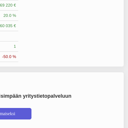
69 220 €
20.0 %
60 035 €
1
-50.0 %
simpään yritystietopalveluun
lmaiseksi