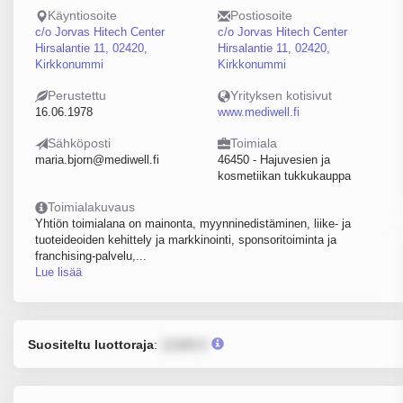
Käyntiosoite
Postiosoite
c/o Jorvas Hitech Center
c/o Jorvas Hitech Center
Hirsalantie 11, 02420,
Hirsalantie 11, 02420,
Kirkkonummi
Kirkkonummi
Perustettu
Yrityksen kotisivut
16.06.1978
www.mediwell.fi
Sähköposti
Toimiala
maria.bjorn@mediwell.fi
46450 - Hajuvesien ja
kosmetiikan tukkukauppa
Toimialakuvaus
Yhtiön toimialana on mainonta, myynninedistäminen, liike- ja
tuoteideoiden kehittely ja markkinointi, sponsoritoiminta ja
franchising-palvelu,...
Lue lisää
Suositeltu luottoraja
:
12345 €