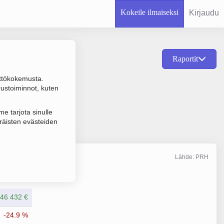
Kokeile ilmaiseksi
Kirjaudu
Raportit
ttökokemusta.
metiikan tukkukauppa,
rustoiminnot, kuten
e tarjota sinulle
räisten evästeiden
Lähde: PRH
Liikevaihto
4/2025
46 432 €
-24.9 %