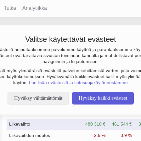
Tutka
Analytiikka
Valitse käytettävät evästeet
steitä helpottaaksemme palvelumme käyttöä ja parantaaksemme käy
0 € ja henkilöstömäärä 1. Sen päätoimiala on Hajuvesien ja kos
steet ovat tarvittavia sivuston toiminnan kannalta ja mahdollistavat pe
to Osakeyhtiö (OY).
navigoinnin ja kirjautumisen.
tää myös ylimääräisiä evästeitä palvelun kehittämistä varten, jotta voimm
en käyttökokemuksen. Hyväksymällä kaikki evästeet sallit myös ylimää
käytön.
Lue lisää evästeistä ja tietosuojakäytännöstämme
Hyväksy välttämättömät
Hyväksy kaikki evästeet
Taloustiedot
4/2023
4/2024
Liikevaihto
480 310 €
461 544 €
3
Liikevaihdon muutos
-2.5 %
-3.9 %