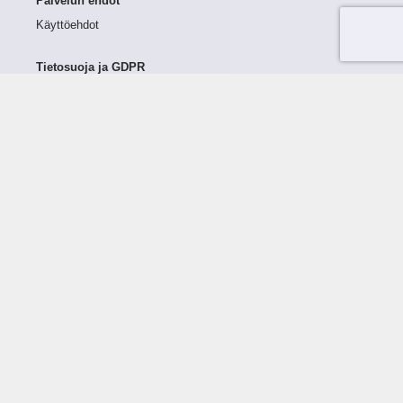
Palvelun ehdot
Käyttöehdot
Tietosuoja ja GDPR
Tietojen keruu ja käsittely
Henkilötiedot Taloustutkassa
Käyttäjän oikeudet henkilötietoihinsa
Tietosuojapolitiikka
Tietoturvapolitiikka
Evästeet
Tutustu palveluun
Ratkaisut
Tietoa palvelusta
Luottorajan määrittely
Tunnusluvut
Maksuviiveet
Hinnasto