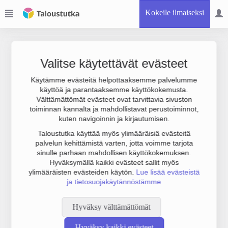
Kokeile ilmaiseksi
Valitse käytettävät evästeet
Käytämme evästeitä helpottaaksemme palvelumme
käyttöä ja parantaaksemme käyttökokemusta.
Joudumme käyttämään botinestovarmennusta sivustollamme.
Välttämättömät evästeet ovat tarvittavia sivuston
Suoritathan alla olevan varmistuksen.
toiminnan kannalta ja mahdollistavat perustoiminnot,
kuten navigoinnin ja kirjautumisen.
Taloustutka käyttää myös ylimääräisiä evästeitä
palvelun kehittämistä varten, jotta voimme tarjota
sinulle parhaan mahdollisen käyttökokemuksen.
Hyväksymällä kaikki evästeet sallit myös
ylimääräisten evästeiden käytön.
Lue lisää evästeistä
ja tietosuojakäytännöstämme
Hyväksy välttämättömät
Hyväksy kaikki evästeet