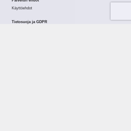
Palvelun ehdot
Käyttöehdot
Tietosuoja ja GDPR
Tietojen keruu ja käsittely
Henkilötiedot Taloustutkassa
Käyttäjän oikeudet henkilötietoihinsa
Tietosuojapolitiikka
Tietoturvapolitiikka
Evästeet
Tutustu palveluun
Ratkaisut
Tietoa palvelusta
Luottorajan määrittely
Tunnusluvut
Maksuviiveet
Hinnasto