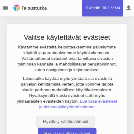
Kokeile ilmaiseksi
Valitse käytettävät evästeet
Käytämme evästeitä helpottaaksemme palvelumme
käyttöä ja parantaaksemme käyttökokemusta.
Joudumme käyttämään botinestovarmennusta sivustollamme.
Välttämättömät evästeet ovat tarvittavia sivuston
Suoritathan alla olevan varmistuksen.
toiminnan kannalta ja mahdollistavat perustoiminnot,
kuten navigoinnin ja kirjautumisen.
Taloustutka käyttää myös ylimääräisiä evästeitä
palvelun kehittämistä varten, jotta voimme tarjota
sinulle parhaan mahdollisen käyttökokemuksen.
Hyväksymällä kaikki evästeet sallit myös
ylimääräisten evästeiden käytön.
Lue lisää evästeistä
ja tietosuojakäytännöstämme
Hyväksy välttämättömät
Hyväksy kaikki evästeet