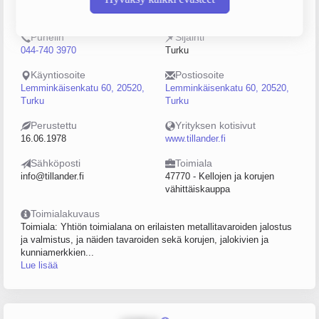
0196671-2
5–9
Puhelin
Sijainti
044-740 3970
Turku
Käyntiosoite
Postiosoite
Lemminkäisenkatu 60, 20520,
Lemminkäisenkatu 60, 20520,
Turku
Turku
Perustettu
Yrityksen kotisivut
16.06.1978
www.tillander.fi
Sähköposti
Toimiala
info@tillander.fi
47770 - Kellojen ja korujen
vähittäiskauppa
Toimialakuvaus
Toimiala: Yhtiön toimialana on erilaisten metallitavaroiden jalostus
ja valmistus, ja näiden tavaroiden sekä korujen, jalokivien ja
kunniamerkkien...
Lue lisää