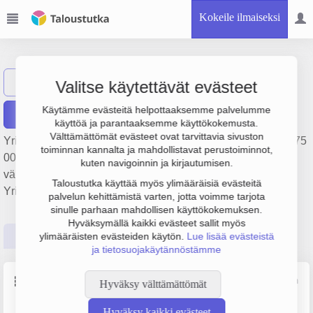
Kokeile ilmaiseksi
Oy Tillander Ab
Näytä haku
Valitse käytettävät evästeet
Käytämme evästeitä helpottaaksemme palvelumme
Raportit
käyttöä ja parantaaksemme käyttökokemusta.
Välttämättömät evästeet ovat tarvittavia sivuston
Yrityksen Oy Tillander Ab liikevaihto on 727 000 € ja tulos -75
toiminnan kannalta ja mahdollistavat perustoiminnot,
000 €. Sen päätoimiala on Kellojen ja korujen
kuten navigoinnin ja kirjautumisen.
vähittäiskauppa, perustamisvuosi 1978 ja sijainti Turku.
Taloustutka käyttää myös ylimääräisiä evästeitä
Yrityksen yhtiömuoto Osakeyhtiö (OY).
palvelun kehittämistä varten, jotta voimme tarjota
sinulle parhaan mahdollisen käyttökokemuksen.
Hyväksymällä kaikki evästeet sallit myös
Perustiedot
Tilinpäätösluvut
Päättäjätiedot
ylimääräisten evästeiden käytön.
Lue lisää evästeistä
ja tietosuojakäytännöstämme
Perustiedot
Lähde: YTJ, PRH, Traficom
Hyväksy välttämättömät
Hyväksy kaikki evästeet
Y-tunnus
Henkilöstömäärä