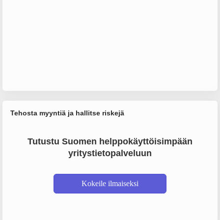
Tehosta myyntiä ja hallitse riskejä
Tutustu Suomen helppokäyttöisimpään
yritystietopalveluun
Kokeile ilmaiseksi