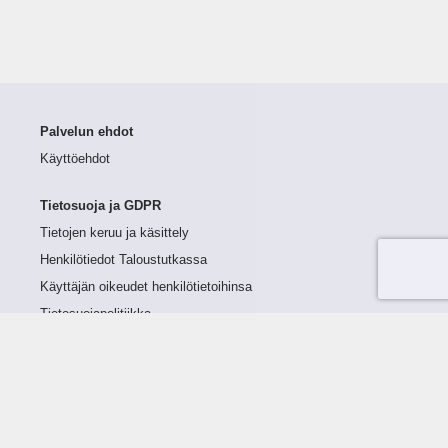
Palvelun ehdot
Käyttöehdot
Tietosuoja ja GDPR
Tietojen keruu ja käsittely
Henkilötiedot Taloustutkassa
Käyttäjän oikeudet henkilötietoihinsa
Tietosuojapolitiikka
Tietoturvapolitiikka
Evästeet
Tutustu palveluun
Ratkaisut