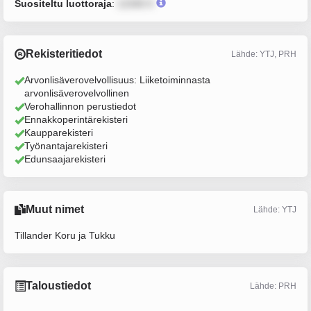
Suositeltu luottoraja
:
12345 €
Rekisteritiedot
Lähde: YTJ, PRH
Arvonlisäverovelvollisuus: Liiketoiminnasta
arvonlisäverovelvollinen
Verohallinnon perustiedot
Ennakkoperintärekisteri
Kaupparekisteri
Työnantajarekisteri
Edunsaajarekisteri
Muut nimet
Lähde: YTJ
Tillander Koru ja Tukku
Taloustiedot
Lähde: PRH