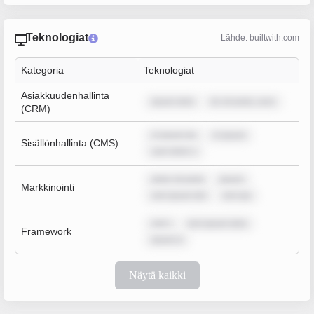
Teknologiat
Lähde: builtwith.com
Kategoria
Teknologiat
Asiakkuudenhallinta
ipsum dolo
lor sit amet, cons
(CRM)
m ipsum do
m ipsum
Sisällönhallinta (CMS)
sum dolor s
dolor sit amet
ipsum
Markkinointi
rem ipsum dol
rem ips
rem i
rem ipsum dolo
Framework
ipsum d
Näytä kaikki