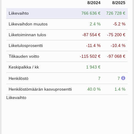
8/2024
8/2025
Liikevaihto
766 636 €
726 728 €
Liikevaihdon muutos
2.4 %
-5.2 %
Liiketoiminnan tulos
-87 554 €
-75 200 €
Liiketulosprosentti
-11.4 %
-10.4 %
Tilikauden voitto
-115 502 €
-97 068 €
Keskipalkka / kk
1 943 €
Henkilöstö
7
7
Henkilöstömäärän kasvuprosentti
40.0 %
1.4 %
Liikevaihto