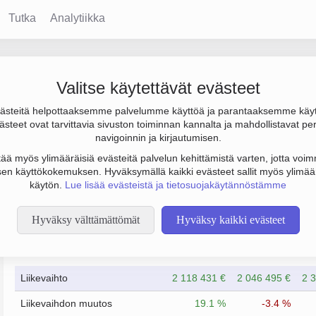
Tutka
Analytiikka
o Aktiebolag
Valitse käytettävät evästeet
steitä helpottaaksemme palvelumme käyttöä ja parantaaksemme käy
lj. €, tulos 312 000 € ja henkilöstömäärä 10. Sen päätoimiala o
steet ovat tarvittavia sivuston toiminnan kannalta ja mahdollistavat pe
i Helsinki. Yrityksen yhtiömuoto Osakeyhtiö (OY).
navigoinnin ja kirjautumisen.
tää myös ylimääräisiä evästeitä palvelun kehittämistä varten, jotta voimm
en käyttökokemuksen. Hyväksymällä kaikki evästeet sallit myös ylimää
käytön.
Lue lisää evästeistä ja tietosuojakäytännöstämme
Hyväksy välttämättömät
Hyväksy kaikki evästeet
Taloustiedot
12/2023
12/2024
Liikevaihto
2 118 431 €
2 046 495 €
2 
Liikevaihdon muutos
19.1 %
-3.4 %