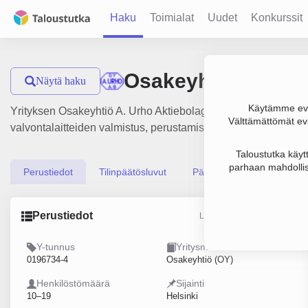
Haku
Toimialat
Uudet
Konkurssit
Osakeyhtiö A. Urh
Näytä haku
Käytämme evä
Yrityksen Osakeyhtiö A. Urho Aktiebolag liikevaihto on 2.3 mi
Välttämättömät evä
valvontalaitteiden valmistus, perustamisvuosi 1978 ja sijaint
Taloustutka käyt
parhaan mahdollis
Perustiedot
Tilinpäätösluvut
Päättäjätiedot
Perustiedot
Lähde: YTJ, PRH, Traficom
Y-tunnus
Yritysmuoto
0196734-4
Osakeyhtiö (OY)
Henkilöstömäärä
Sijainti
10–19
Helsinki