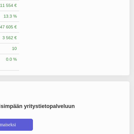
11 554 €
13.3 %
47 605 €
3 562 €
10
0.0 %
simpään yritystietopalveluun
lmaiseksi