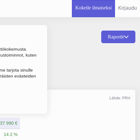
Kokeile ilmaiseksi
Kirjaudu
Raportit
ttökokemusta.
n Sähkönjakelu- ja
rustoiminnot, kuten
e tarjota sinulle
räisten evästeiden
Lähde: PRH
Liikevaihto
12/2025
337 990 €
14.2 %