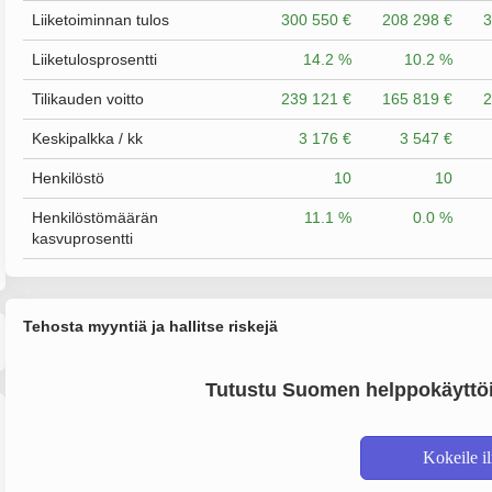
Liiketoiminnan tulos
300 550 €
208 298 €
3
Liiketulosprosentti
14.2 %
10.2 %
Tilikauden voitto
239 121 €
165 819 €
2
Keskipalkka / kk
3 176 €
3 547 €
Henkilöstö
10
10
Henkilöstömäärän
11.1 %
0.0 %
kasvuprosentti
Tehosta myyntiä ja hallitse riskejä
Tutustu Suomen helppokäyttöi
Kokeile i