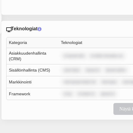
Teknologiat
Kategoria
Teknologiat
Asiakkuudenhallinta
m ipsum dol
m dolor sit amet, co
(CRM)
Sisällönhallinta (CMS)
sum dolo
ipsum d
ipsum dolor
Markkinointi
rem ipsum dolor sit
rem ipsu
rem i
Framework
m ip
m dolor si
ipsum d
Näytä 