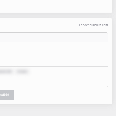
Lähde: builtwith.com
psum dol
m ipsu
kaikki