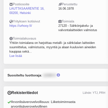
Postiosoite
Perustettu
LAUTTASAARENTIE 16,
16.06.1978
00200, Helsinki
Yrityksen kotisivut
Toimiala
https://urhooy.fi/
27120 - Sähkönjakelu- ja
valvontalaitteiden valmistus
Toimialakuvaus
Yhtiön toimialana on harjoittaa metalli- ja sähköalan laitteiden
suunnittelua, valmistusta, myyntiä ja alaan kuuluvien aineiden
kauppaa sekä...
Lue lisää
Suositeltu luottoraja
:
12345 €
Rekisteritiedot
Lähde: YTJ, PRH
Arvonlisäverovelvollisuus: Liiketoiminnasta
arvonlisäverovelvollinen