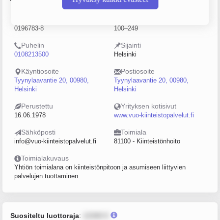
Y-tunnus
Henkilöstömäärä
0196783-8
100–249
Puhelin
Sijainti
0108213500
Helsinki
Käyntiosoite
Postiosoite
Tyynylaavantie 20, 00980,
Tyynylaavantie 20, 00980,
Helsinki
Helsinki
Perustettu
Yrityksen kotisivut
16.06.1978
www.vuo-kiinteistopalvelut.fi
Sähköposti
Toimiala
info@vuo-kiinteistopalvelut.fi
81100 - Kiinteistönhoito
Toimialakuvaus
Yhtiön toimialana on kiinteistönpitoon ja asumiseen liittyvien
palvelujen tuottaminen.
Suositeltu luottoraja
:
12345 €