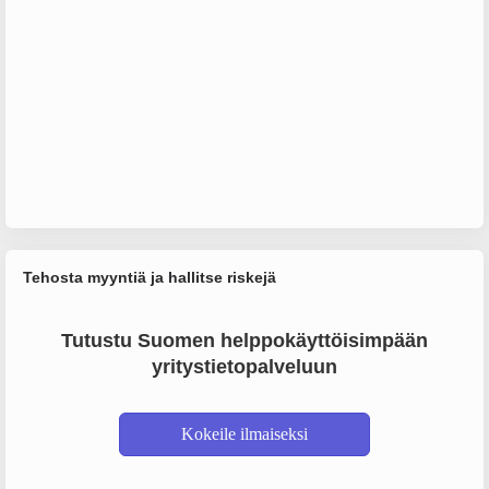
Tehosta myyntiä ja hallitse riskejä
Tutustu Suomen helppokäyttöisimpään
yritystietopalveluun
Kokeile ilmaiseksi