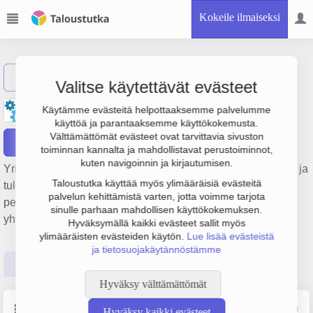
Kokeile ilmaiseksi
Näytä haku
Valitse käytettävät evästeet
Vuo-Kiinteistöpalvelut Oy
Käytämme evästeitä helpottaaksemme palvelumme
käyttöä ja parantaaksemme käyttökokemusta.
Välttämättömät evästeet ovat tarvittavia sivuston
Raportit
toiminnan kannalta ja mahdollistavat perustoiminnot,
kuten navigoinnin ja kirjautumisen.
Yrityksen Vuo-Kiinteistöpalvelut Oy liikevaihto on 6.6 milj. € ja
Taloustutka käyttää myös ylimääräisiä evästeitä
tulos -937 000 €. Sen päätoimiala on Kiinteistönhoito,
palvelun kehittämistä varten, jotta voimme tarjota
perustamisvuosi 1978 ja sijainti Helsinki. Yrityksen
sinulle parhaan mahdollisen käyttökokemuksen.
yhtiömuoto Osakeyhtiö (OY).
Hyväksymällä kaikki evästeet sallit myös
ylimääräisten evästeiden käytön.
Lue lisää evästeistä
ja tietosuojakäytännöstämme
Perustiedot
Tilinpäätösluvut
Päättäjätiedot
Hyväksy välttämättömät
Perustiedot
Lähde: YTJ, PRH, Traficom
Hyväksy kaikki evästeet