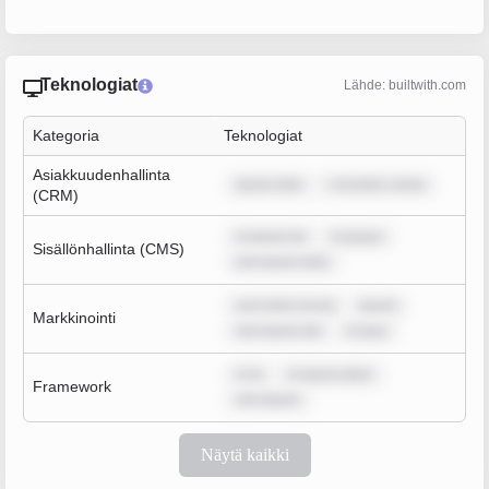
Teknologiat
Lähde: builtwith.com
Kategoria
Teknologiat
Asiakkuudenhallinta
ipsum dolo
r sit amet, conse
(CRM)
m ipsum do
m ipsum
Sisällönhallinta (CMS)
rem ipsum dolo
sum dolor sit am
ipsum
Markkinointi
rem ipsum dol
m ipsu
m ip
m ipsum dolor
Framework
rem ipsum
Näytä kaikki