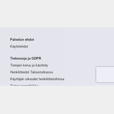
Palvelun ehdot
Käyttöehdot
Tietosuoja ja GDPR
Tietojen keruu ja käsittely
Henkilötiedot Taloustutkassa
Käyttäjän oikeudet henkilötietoihinsa
Tietosuojapolitiikka
Tietoturvapolitiikka
Evästeet
Tutustu palveluun