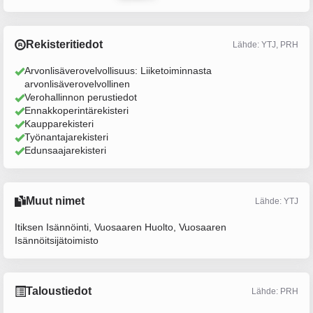
Rekisteritiedot
Lähde: YTJ, PRH
Arvonlisäverovelvollisuus: Liiketoiminnasta
arvonlisäverovelvollinen
Verohallinnon perustiedot
Ennakkoperintärekisteri
Kaupparekisteri
Työnantajarekisteri
Edunsaajarekisteri
Muut nimet
Lähde: YTJ
Itiksen Isännöinti, Vuosaaren Huolto, Vuosaaren
Isännöitsijätoimisto
Taloustiedot
Lähde: PRH