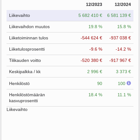
12/2023
12/2024
Liikevaihto
5 682 410 €
6 581 139 €
Liikevaihdon muutos
19.8 %
15.8 %
Liiketoiminnan tulos
-544 624 €
-937 038 €
Liiketulosprosentti
-9.6 %
-14.2 %
Tilikauden voitto
-520 380 €
-917 967 €
Keskipalkka / kk
2 996 €
3 373 €
Henkilöstö
90
100
Henkilöstömäärän
18.4 %
11.1 %
kasvuprosentti
Liikevaihto