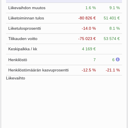
Liikevaihdon muutos
1.6 %
9.1 %
Liiketoiminnan tulos
-80 826 €
51 401 €
Liiketulosprosentti
-14.0 %
8.1 %
Tilikauden voitto
-75 023 €
53 574 €
Keskipalkka / kk
4 169 €
Henkilöstö
7
6
Henkilöstömäärän kasvuprosentti
-12.5 %
-21.1 %
Liikevaihto