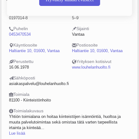
Y-tunnus
Henkilöstömäärä
0197014-8
5–9
Puhelin
Sijainti
0453470534
Vantaa
Käyntiosoite
Postiosoite
Haltiantie 10, 01600, Vantaa
Haltiantie 10, 01600, Vantaa
Perustettu
Yrityksen kotisivut
16.06.1978
www.louhelanhuolto.fi
Sähköposti
asiakaspalvelu@louhelanhuolto.fi
Toimiala
81100 - Kiinteistönhoito
Toimialakuvaus
Yhtiön toimialana on hoitaa kiinteistöjen isännöintiä, huoltoa ja
muuta palvelutoimintaa sekä omistaa tätä varten tarpeellista
irtainta ja kiinteää...
Lue lisää