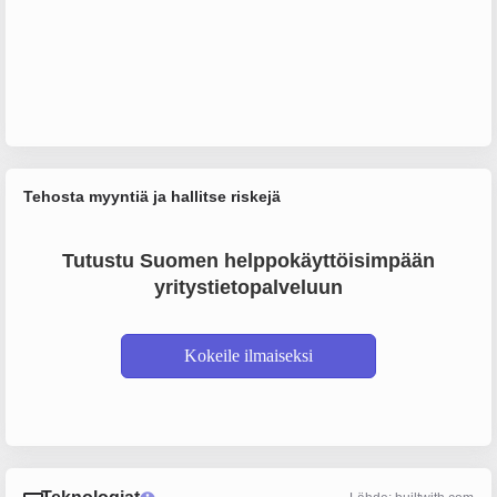
Tehosta myyntiä ja hallitse riskejä
Tutustu Suomen helppokäyttöisimpään
yritystietopalveluun
Kokeile ilmaiseksi