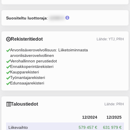
Suositeltu luottoraja
:
12345 €
Rekisteritiedot
Lähde: YTJ, PRH
Arvonlisäverovelvollisuus: Liiketoiminnasta
arvonlisäverovelvollinen
Verohallinnon perustiedot
Ennakkoperintärekisteri
Kaupparekisteri
Työnantajarekisteri
Edunsaajarekisteri
Taloustiedot
Lähde: PRH
12/2024
12/2025
Liikevaihto
579 457 €
631 979 €