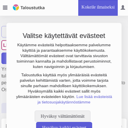
Kokeile ilmaiseksi
Näytä haku
Valitse käytettävät evästeet
Louhelan Huolto Oy
LH
Käytämme evästeitä helpottaaksemme palvelumme
käyttöä ja parantaaksemme käyttökokemusta.
Välttämättömät evästeet ovat tarvittavia sivuston
Raportit
toiminnan kannalta ja mahdollistavat perustoiminnot,
kuten navigoinnin ja kirjautumisen.
Yrityksen Louhelan Huolto Oy liikevaihto on 632 000 € ja
Taloustutka käyttää myös ylimääräisiä evästeitä
tulos 51 000 €. Sen päätoimiala on Kiinteistönhoito,
palvelun kehittämistä varten, jotta voimme tarjota
perustamisvuosi 1978 ja sijainti Vantaa. Yrityksen yhtiömuoto
sinulle parhaan mahdollisen käyttökokemuksen.
Osakeyhtiö (OY).
Hyväksymällä kaikki evästeet sallit myös
ylimääräisten evästeiden käytön.
Lue lisää evästeistä
ja tietosuojakäytännöstämme
Perustiedot
Tilinpäätösluvut
Päättäjätiedot
Hyväksy välttämättömät
Perustiedot
Lähde: YTJ, PRH, Traficom
Hyväksy kaikki evästeet