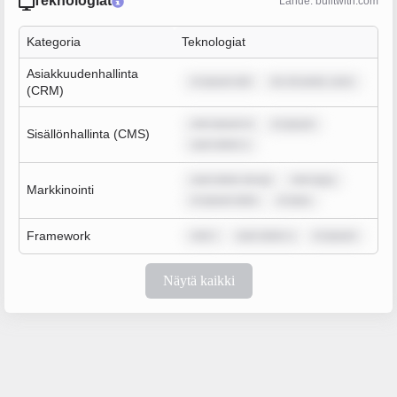
Teknologiat
Lähde: builtwith.com
Kategoria
Teknologiat
Asiakkuudenhallinta
m ipsum dol
lor sit amet, cons
(CRM)
rem ipsum d
m ipsum
Sisällönhallinta (CMS)
sum dolor s
sum dolor sit am
rem ipsu
Markkinointi
m ipsum dolo
m ipsu
Framework
rem i
sum dolor s
m ipsum
Näytä kaikki