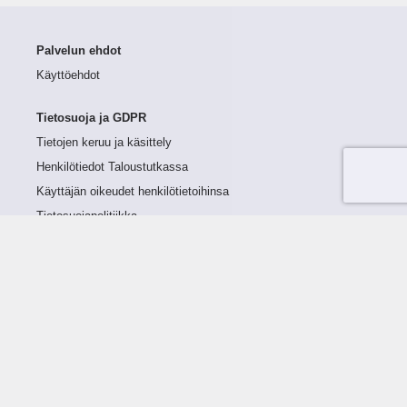
Palvelun ehdot
Käyttöehdot
Tietosuoja ja GDPR
Tietojen keruu ja käsittely
Henkilötiedot Taloustutkassa
Käyttäjän oikeudet henkilötietoihinsa
Tietosuojapolitiikka
Tietoturvapolitiikka
Evästeet
Tutustu palveluun
Ratkaisut
Tietoa palvelusta
Luottorajan määrittely
Tunnusluvut