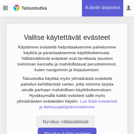
Kokeile ilmaiseksi
Valitse käytettävät evästeet
Käytämme evästeitä helpottaaksemme palvelumme
käyttöä ja parantaaksemme käyttökokemusta.
Joudumme käyttämään botinestovarmennusta sivustollamme.
Välttämättömät evästeet ovat tarvittavia sivuston
Suoritathan alla olevan varmistuksen.
toiminnan kannalta ja mahdollistavat perustoiminnot,
kuten navigoinnin ja kirjautumisen.
Taloustutka käyttää myös ylimääräisiä evästeitä
palvelun kehittämistä varten, jotta voimme tarjota
sinulle parhaan mahdollisen käyttökokemuksen.
Hyväksymällä kaikki evästeet sallit myös
ylimääräisten evästeiden käytön.
Lue lisää evästeistä
ja tietosuojakäytännöstämme
Hyväksy välttämättömät
Hyväksy kaikki evästeet