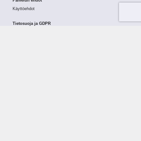
Palvelun ehdot
Käyttöehdot
Tietosuoja ja GDPR
Tietojen keruu ja käsittely
Henkilötiedot Taloustutkassa
Käyttäjän oikeudet henkilötietoihinsa
Tietosuojapolitiikka
Tietoturvapolitiikka
Evästeet
Tutustu palveluun
Ratkaisut
Tietoa palvelusta
Luottorajan määrittely
Tunnusluvut
Maksuviiveet
Hinnasto