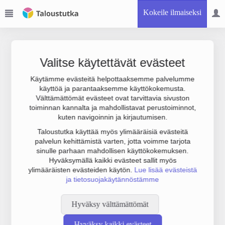
Kokeile ilmaiseksi
Valitse käytettävät evästeet
Käytämme evästeitä helpottaaksemme palvelumme
käyttöä ja parantaaksemme käyttökokemusta.
Joudumme käyttämään botinestovarmennusta sivustollamme.
Välttämättömät evästeet ovat tarvittavia sivuston
Suoritathan alla olevan varmistuksen.
toiminnan kannalta ja mahdollistavat perustoiminnot,
kuten navigoinnin ja kirjautumisen.
Taloustutka käyttää myös ylimääräisiä evästeitä
palvelun kehittämistä varten, jotta voimme tarjota
sinulle parhaan mahdollisen käyttökokemuksen.
Hyväksymällä kaikki evästeet sallit myös
ylimääräisten evästeiden käytön.
Lue lisää evästeistä
ja tietosuojakäytännöstämme
Hyväksy välttämättömät
Hyväksy kaikki evästeet