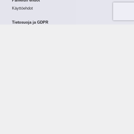
Palvelun ehdot
Käyttöehdot
Tietosuoja ja GDPR
Tietojen keruu ja käsittely
Henkilötiedot Taloustutkassa
Käyttäjän oikeudet henkilötietoihinsa
Tietosuojapolitiikka
Tietoturvapolitiikka
Evästeet
Tutustu palveluun
Ratkaisut
Tietoa palvelusta
Luottorajan määrittely
Tunnusluvut
Maksuviiveet
Hinnasto