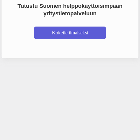
Tutustu Suomen helppokäyttöisimpään
yritystietopalveluun
Kokeile ilmaiseksi