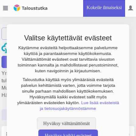
Kokeile ilmaiseksi
Näytä haku
Valitse käytettävät evästeet
Lammin Säästöpankki
Käytämme evästeitä helpottaaksemme palvelumme
käyttöä ja parantaaksemme käyttökokemusta.
Välttämättömät evästeet ovat tarvittavia sivuston
Raportit
toiminnan kannalta ja mahdollistavat perustoiminnot,
kuten navigoinnin ja kirjautumisen.
Yrityksen Lammin Säästöpankki liikevaihto on 13.2 milj. €,
Taloustutka käyttää myös ylimääräisiä evästeitä
tulos 3.7 milj. € ja henkilöstömäärä 65. Sen päätoimiala on
palvelun kehittämistä varten, jotta voimme tarjota
Muu pankkitoiminta, perustamisvuosi 1978 ja sijainti
sinulle parhaan mahdollisen käyttökokemuksen.
Hämeenlinna. Yrityksen yhtiömuoto Säästöpankki (SP).
Hyväksymällä kaikki evästeet sallit myös
ylimääräisten evästeiden käytön.
Lue lisää evästeistä
ja tietosuojakäytännöstämme
Perustiedot
Tilinpäätösluvut
Päättäjätiedot
Hyväksy välttämättömät
Perustiedot
Lähde: YTJ, PRH, Traficom
Hyväksy kaikki evästeet