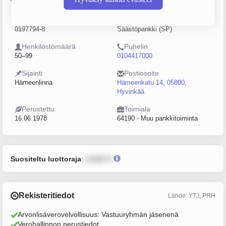
Y-tunnus
Yritysmuoto
0197794-8
Säästöpankki (SP)
Henkilöstömäärä
Puhelin
50–99
0104417000
Sijainti
Postiosoite
Hämeenlinna
Hämeenkatu 14, 05800,
Hyvinkää
Perustettu
Toimiala
16.06.1978
64190 - Muu pankkitoiminta
Suositeltu luottoraja
:
12345 €
Rekisteritiedot
Lähde: YTJ, PRH
Arvonlisäverovelvollisuus: Vastuuryhmän jäsenenä
Verohallinnon perustiedot