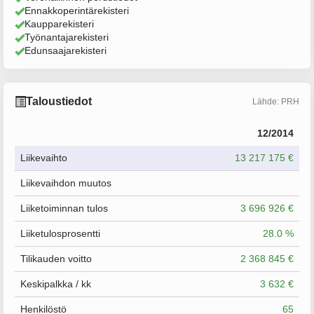
Ennakkoperintärekisteri
Kaupparekisteri
Työnantajarekisteri
Edunsaajarekisteri
Taloustiedot
Lähde: PRH
12/2014
Liikevaihto
13 217 175 €
Liikevaihdon muutos
Liiketoiminnan tulos
3 696 926 €
Liiketulosprosentti
28.0 %
Tilikauden voitto
2 368 845 €
Keskipalkka / kk
3 632 €
Henkilöstö
65