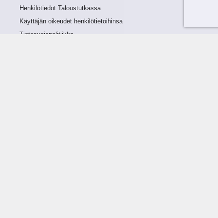
Henkilötiedot Taloustutkassa
Käyttäjän oikeudet henkilötietoihinsa
Tietosuojapolitiikka
Tietoturvapolitiikka
Evästeet
Tutustu palveluun
Ratkaisut
Tietoa palvelusta
Luottorajan määrittely
Tunnusluvut
Maksuviiveet
Hinnasto
Päivitykset
Ohjeistus
Ohjekirja
FAQ