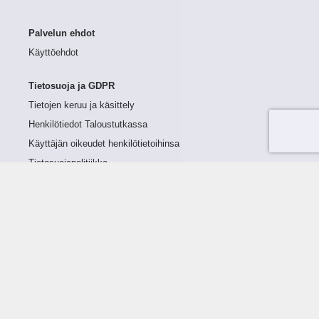
Palvelun ehdot
Käyttöehdot
Tietosuoja ja GDPR
Tietojen keruu ja käsittely
Henkilötiedot Taloustutkassa
Käyttäjän oikeudet henkilötietoihinsa
Tietosuojapolitiikka
Tietoturvapolitiikka
Evästeet
Tutustu palveluun
Ratkaisut
Tietoa palvelusta
Luottorajan määrittely
Tunnusluvut