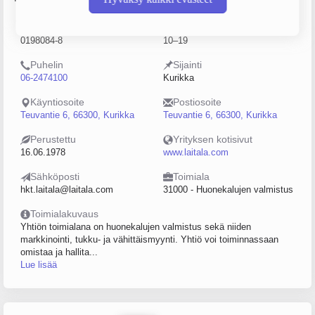
Y-tunnus
Henkilöstömäärä
0198084-8
10–19
Puhelin
Sijainti
06-2474100
Kurikka
Käyntiosoite
Postiosoite
Teuvantie 6, 66300, Kurikka
Teuvantie 6, 66300, Kurikka
Perustettu
Yrityksen kotisivut
16.06.1978
www.laitala.com
Sähköposti
Toimiala
hkt.laitala@laitala.com
31000 - Huonekalujen valmistus
Toimialakuvaus
Yhtiön toimialana on huonekalujen valmistus sekä niiden
markkinointi, tukku- ja vähittäismyynti. Yhtiö voi toiminnassaan
omistaa ja hallita...
Lue lisää