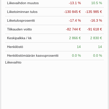
Liikevaihdon muutos
-13.1 %
10.5 %
Liiketoiminnan tulos
-130 845 €
-135 985 €
Liiketulosprosentti
-17.4 %
-16.3 %
Tilikauden voitto
-82 744 €
-91 618 €
Keskipalkka / kk
2 866 €
2 830 €
Henkilöstö
14
14
Henkilöstömäärän kasvuprosentti
0.0 %
0.0 %
Liikevaihto