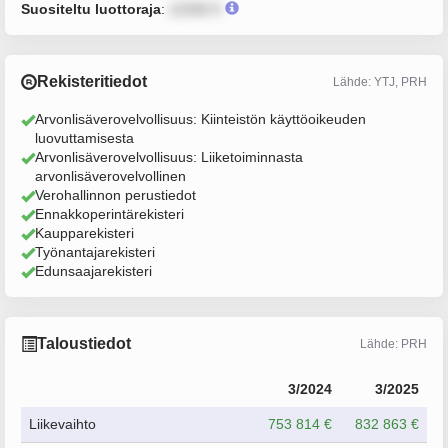
Suositeltu luottoraja
:
12345 €
Rekisteritiedot
Lähde: YTJ, PRH
Arvonlisäverovelvollisuus: Kiinteistön käyttöoikeuden
luovuttamisesta
Arvonlisäverovelvollisuus: Liiketoiminnasta
arvonlisäverovelvollinen
Verohallinnon perustiedot
Ennakkoperintärekisteri
Kaupparekisteri
Työnantajarekisteri
Edunsaajarekisteri
Taloustiedot
Lähde: PRH
3/2024
3/2025
Liikevaihto
753 814 €
832 863 €