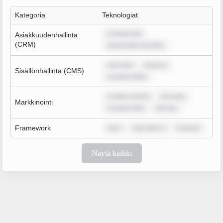
Kategoria
Teknologiat
m ipsum dol
Asiakkuudenhallinta
(CRM)
ipsum dolor sit amet,
sum dolo
ipsum d
Sisällönhallinta (CMS)
m ipsum dolor
m dolor sit ame
rem ipsu
Markkinointi
m ipsum dolo
rem ips
Framework
rem i
sum dolor s
m ipsum
Näytä kaikki