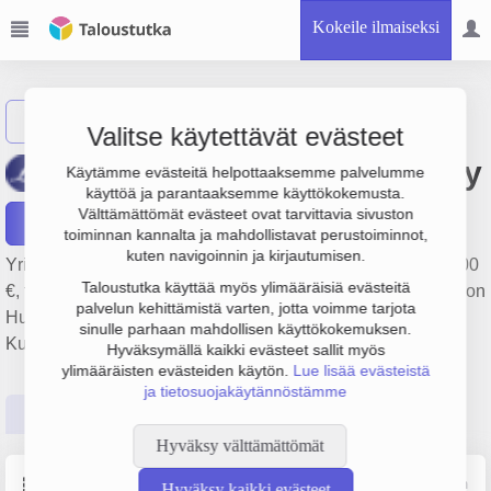
Kokeile ilmaiseksi
Näytä haku
Valitse käytettävät evästeet
Huonekalutehdas Laitala Oy
Käytämme evästeitä helpottaaksemme palvelumme
käyttöä ja parantaaksemme käyttökokemusta.
Välttämättömät evästeet ovat tarvittavia sivuston
Raportit
toiminnan kannalta ja mahdollistavat perustoiminnot,
kuten navigoinnin ja kirjautumisen.
Yrityksen Huonekalutehdas Laitala Oy liikevaihto on 833 000
Taloustutka käyttää myös ylimääräisiä evästeitä
€, tulos -136 000 € ja henkilöstömäärä 14. Sen päätoimiala on
palvelun kehittämistä varten, jotta voimme tarjota
Huonekalujen valmistus, perustamisvuosi 1978 ja sijainti
sinulle parhaan mahdollisen käyttökokemuksen.
Kurikka. Yrityksen yhtiömuoto Osakeyhtiö (OY).
Hyväksymällä kaikki evästeet sallit myös
ylimääräisten evästeiden käytön.
Lue lisää evästeistä
ja tietosuojakäytännöstämme
Perustiedot
Tilinpäätösluvut
Päättäjätiedot
Hyväksy välttämättömät
Perustiedot
Lähde: YTJ, PRH, Traficom
Hyväksy kaikki evästeet