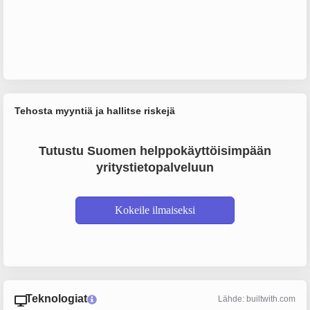
Tehosta myyntiä ja hallitse riskejä
Tutustu Suomen helppokäyttöisimpään
yritystietopalveluun
Kokeile ilmaiseksi
Teknologiat
Lähde: builtwith.com