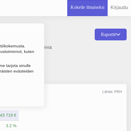
Kokeile ilmaiseksi
Kirjaudu
Raportit
ttökokemusta.
 maaliikennettä palveleva
rustoiminnot, kuten
e tarjota sinulle
räisten evästeiden
Lähde: PRH
Liikevaihto
12/2025
943 719 €
3.2 %