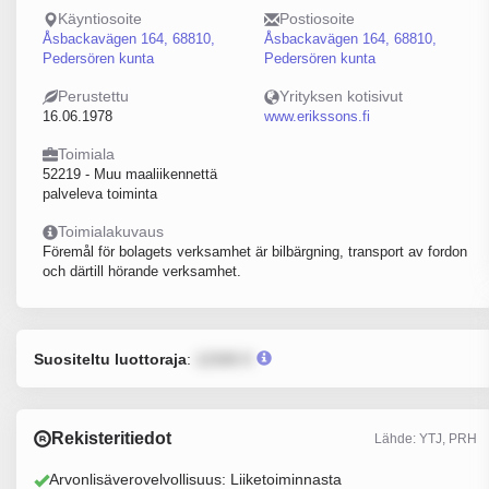
Käyntiosoite
Postiosoite
Åsbackavägen 164, 68810,
Åsbackavägen 164, 68810,
Pedersören kunta
Pedersören kunta
Perustettu
Yrityksen kotisivut
16.06.1978
www.erikssons.fi
Toimiala
52219 - Muu maaliikennettä
palveleva toiminta
Toimialakuvaus
Föremål för bolagets verksamhet är bilbärgning, transport av fordon
och därtill hörande verksamhet.
Suositeltu luottoraja
:
12345 €
Rekisteritiedot
Lähde: YTJ, PRH
Arvonlisäverovelvollisuus: Liiketoiminnasta