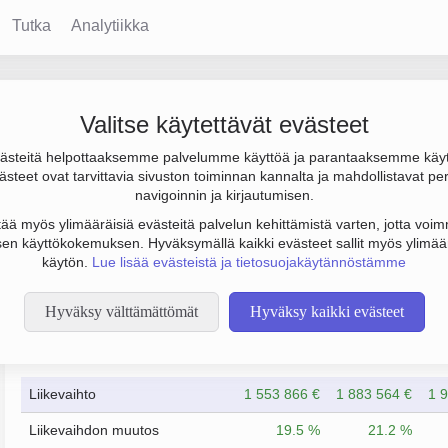
Tutka
Analytiikka
ning Ab
Valitse käytettävät evästeet
steitä helpottaaksemme palvelumme käyttöä ja parantaaksemme käy
€, tulos 236 000 € ja henkilöstömäärä 11. Sen päätoimiala on Muu
steet ovat tarvittavia sivuston toiminnan kannalta ja mahdollistavat pe
 Yrityksen yhtiömuoto Osakeyhtiö (OY).
navigoinnin ja kirjautumisen.
tää myös ylimääräisiä evästeitä palvelun kehittämistä varten, jotta voimm
en käyttökokemuksen. Hyväksymällä kaikki evästeet sallit myös ylimää
käytön.
Lue lisää evästeistä ja tietosuojakäytännöstämme
Hyväksy välttämättömät
Hyväksy kaikki evästeet
Taloustiedot
12/2023
12/2024
Liikevaihto
1 553 866 €
1 883 564 €
1 
Liikevaihdon muutos
19.5 %
21.2 %