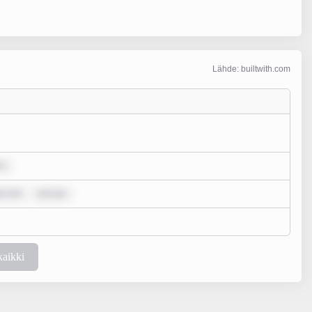
Lähde: builtwith.com
or
um dol
rem ips
kaikki