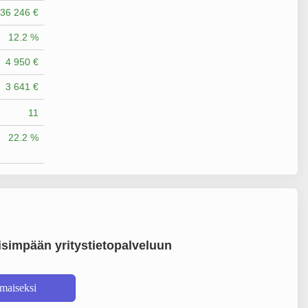
36 246 €
12.2 %
4 950 €
3 641 €
11
22.2 %
simpään yritystietopalveluun
lmaiseksi