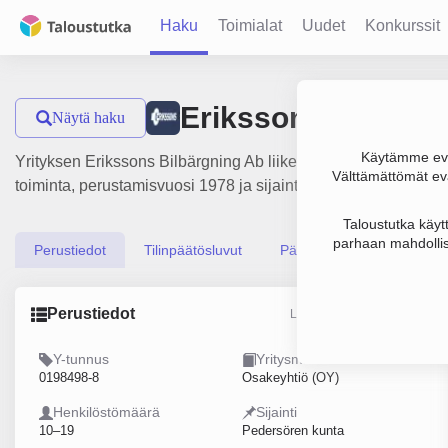
Haku
Toimialat
Uudet
Konkurssit
Erikssons Bilbärg
Näytä haku
Käytämme evä
Yrityksen Erikssons Bilbärgning Ab liikevaihto on 1.9 milj. 
Välttämättömät evä
toiminta, perustamisvuosi 1978 ja sijainti Pedersören kunta.
Taloustutka käyt
parhaan mahdollis
Perustiedot
Tilinpäätösluvut
Päättäjätiedot
Perustiedot
Lähde: YTJ, PRH, Traficom
Y-tunnus
Yritysmuoto
0198498-8
Osakeyhtiö (OY)
Henkilöstömäärä
Sijainti
10–19
Pedersören kunta