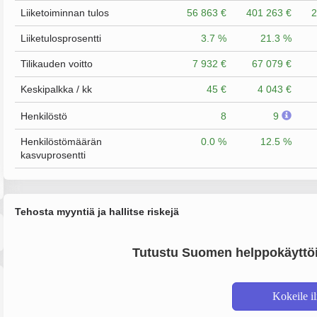
Liiketoiminnan tulos
56 863 €
401 263 €
2
Liiketulosprosentti
3.7 %
21.3 %
Tilikauden voitto
7 932 €
67 079 €
Keskipalkka / kk
45 €
4 043 €
Henkilöstö
8
9
Henkilöstömäärän
0.0 %
12.5 %
kasvuprosentti
Tehosta myyntiä ja hallitse riskejä
Tutustu Suomen helppokäyttöi
Kokeile i