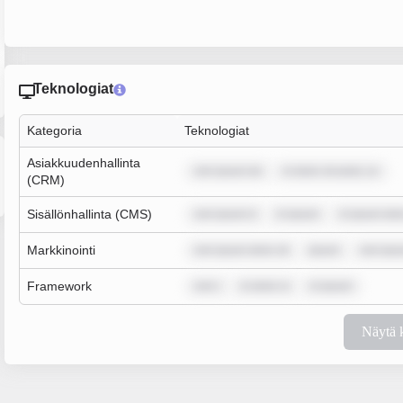
Teknologiat
Kategoria
Teknologiat
Asiakkuudenhallinta
rem ipsum do
m dolor sit amet, co
(CRM)
Sisällönhallinta (CMS)
rem ipsum d
m ipsum
m ipsum dol
Markkinointi
rem ipsum dolor sit
ipsum
rem ips
Framework
rem i
m dolor si
m ipsum
Näytä 