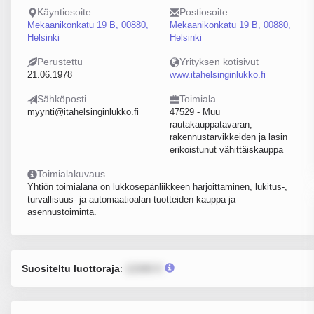
Käyntiosoite
Postiosoite
Mekaanikonkatu 19 B, 00880,
Mekaanikonkatu 19 B, 00880,
Helsinki
Helsinki
Perustettu
Yrityksen kotisivut
21.06.1978
www.itahelsinginlukko.fi
Sähköposti
Toimiala
myynti@itahelsinginlukko.fi
47529 - Muu
rautakauppatavaran,
rakennustarvikkeiden ja lasin
erikoistunut vähittäiskauppa
Toimialakuvaus
Yhtiön toimialana on lukkosepänliikkeen harjoittaminen, lukitus-,
turvallisuus- ja automaatioalan tuotteiden kauppa ja
asennustoiminta.
Suositeltu luottoraja
:
12345 €