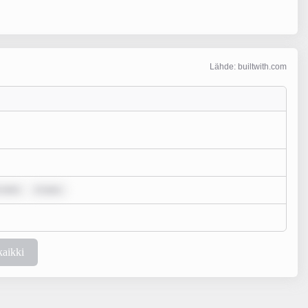
Lähde: builtwith.com
 dolo
m ipsu
kaikki