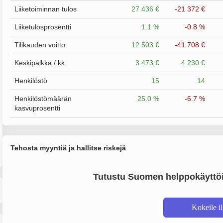
Liiketoiminnan tulos
27 436 €
-21 372 €
Liiketulosprosentti
1.1 %
-0.8 %
Tilikauden voitto
12 503 €
-41 708 €
Keskipalkka / kk
3 473 €
4 230 €
Henkilöstö
15
14
Henkilöstömäärän
25.0 %
-6.7 %
kasvuprosentti
Tehosta myyntiä ja hallitse riskejä
Tutustu Suomen helppokäyttöi
Kokeile i