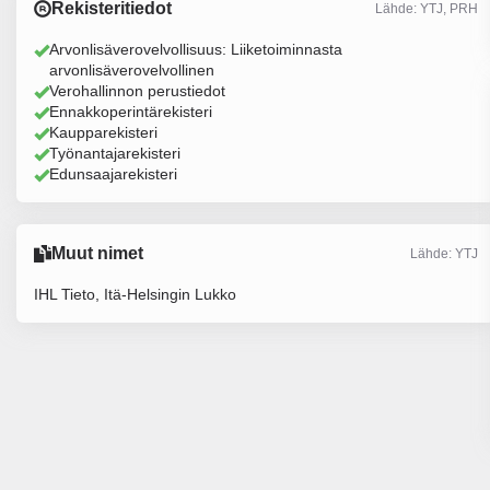
Rekisteritiedot
Lähde: YTJ, PRH
Arvonlisäverovelvollisuus: Liiketoiminnasta
arvonlisäverovelvollinen
Verohallinnon perustiedot
Ennakkoperintärekisteri
Kaupparekisteri
Työnantajarekisteri
Edunsaajarekisteri
Muut nimet
Lähde: YTJ
IHL Tieto, Itä-Helsingin Lukko