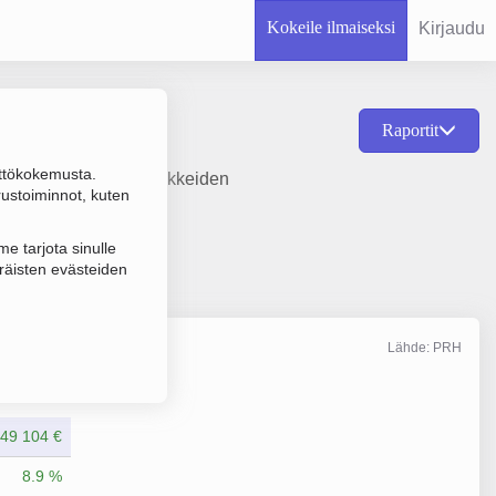
Kokeile ilmaiseksi
Kirjaudu
Raportit
ttökokemusta.
tavaran, rakennustarvikkeiden
rustoiminnot, kuten
e tarjota sinulle
räisten evästeiden
Lähde: PRH
Liikevaihto
12/2025
849 104 €
8.9 %