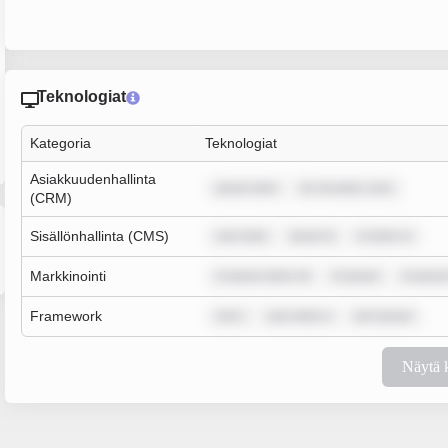
Teknologiat
Kategoria
Teknologiat
Asiakkuudenhallinta
ipsum dolo
lor sit amet, cons
(CRM)
Sisällönhallinta (CMS)
sum dolo
ipsum d
m dolor si
Markkinointi
m ipsum dolor sit
m ipsum
m ipsum
Framework
rem i
sum dolor s
rem ipsum
Näytä 