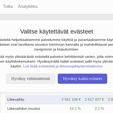
Tutka
Analytiikka
Valitse käytettävät evästeet
steitä helpottaaksemme palvelumme käyttöä ja parantaaksemme käy
000 € ja henkilöstömäärä 14. Sen päätoimiala on Muu rautakauppa
steet ovat tarvittavia sivuston toiminnan kannalta ja mahdollistavat pe
 sijainti Helsinki. Yrityksen yhtiömuoto Osakeyhtiö (OY).
navigoinnin ja kirjautumisen.
tää myös ylimääräisiä evästeitä palvelun kehittämistä varten, jotta voimm
en käyttökokemuksen. Hyväksymällä kaikki evästeet sallit myös ylimää
käytön.
Lue lisää evästeistä ja tietosuojakäytännöstämme
Hyväksy välttämättömät
Hyväksy kaikki evästeet
Taloustiedot
12/2023
12/2024
Liikevaihto
2 561 108 €
2 617 437 €
2 
Liikevaihdon muutos
16.2 %
2.2 %