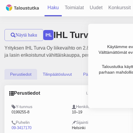
Haku
Toimialat
Uudet
Konkurssit
IHL Turva Oy
Näytä haku
Käytämme evä
Yrityksen IHL Turva Oy liikevaihto on 2.8 milj. €, tulos 64 
Välttämättömät evä
ja lasin erikoistunut vähittäiskauppa, perustamisvuosi 1978 ja
Taloustutka käyt
parhaan mahdollis
Perustiedot
Tilinpäätösluvut
Päättäjätiedot
Perustiedot
Lähde: YTJ, PRH, Traficom
Y-tunnus
Henkilöstömäärä
0199255-8
10–19
Puhelin
Sijainti
09-3417170
Helsinki