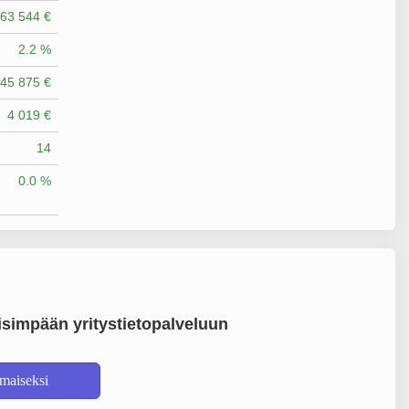
63 544 €
2.2 %
45 875 €
4 019 €
14
0.0 %
simpään yritystietopalveluun
lmaiseksi