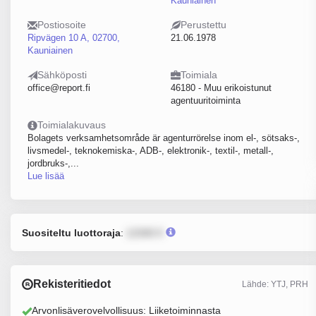
Kauniainen
Postiosoite
Perustettu
Ripvägen 10 A, 02700,
21.06.1978
Kauniainen
Sähköposti
Toimiala
office@report.fi
46180 - Muu erikoistunut
agentuuritoiminta
Toimialakuvaus
Bolagets verksamhetsområde är agenturrörelse inom el-, sötsaks-,
livsmedel-, teknokemiska-, ADB-, elektronik-, textil-, metall-,
jordbruks-,...
Lue lisää
Suositeltu luottoraja
:
12345 €
Rekisteritiedot
Lähde: YTJ, PRH
Arvonlisäverovelvollisuus: Liiketoiminnasta