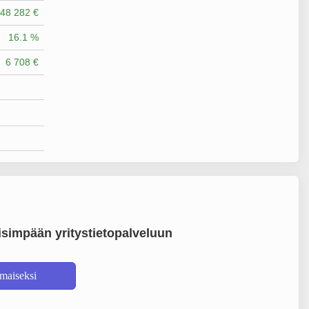
48 282 €
16.1 %
6 708 €
simpään yritystietopalveluun
lmaiseksi