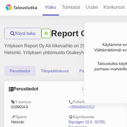
Haku
Toimialat
Uudet
Konkurssit
Report Oy Ab
Näytä haku
R
Käytämme evä
Yrityksen Report Oy Ab liikevaihto on 299 000 € ja tulos 48 0
Välttämättömät evä
Helsinki. Yrityksen yhtiömuoto Osakeyhtiö (OY).
Taloustutka käyt
parhaan mahdollis
Perustiedot
Tilinpäätösluvut
Päättäjätiedot
Perustiedot
Lähde: YTJ, PRH, Traficom
Y-tunnus
Puhelin
0199654-0
+358400421522
Sijainti
Käyntiosoite
Helsinki
Ripvägen 10 A, 02700,