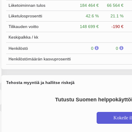
Liiketoiminnan tulos
184 464 €
66 564 €
Liiketulosprosentti
42.6 %
21.1 %
Tilikauden voitto
148 699 €
-190 €
Keskipalkka / kk
Henkilöstö
0
0
Henkilöstömäärän kasvuprosentti
Tehosta myyntiä ja hallitse riskejä
Tutustu Suomen helppokäyttöi
Kokeile i