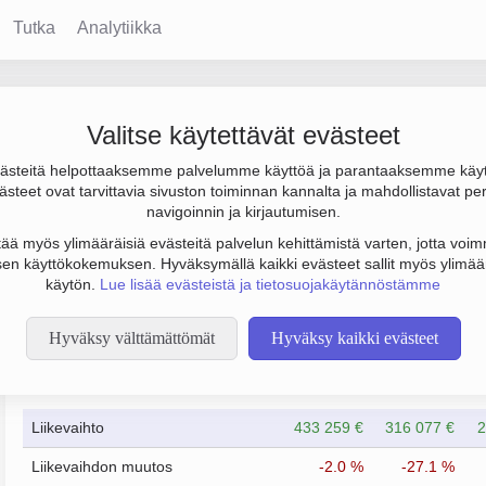
Tutka
Analytiikka
Valitse käytettävät evästeet
steitä helpottaaksemme palvelumme käyttöä ja parantaaksemme käy
00 €. Sen päätoimiala on Muu erikoistunut agentuuritoiminta, per
steet ovat tarvittavia sivuston toiminnan kannalta ja mahdollistavat pe
navigoinnin ja kirjautumisen.
tää myös ylimääräisiä evästeitä palvelun kehittämistä varten, jotta voimm
en käyttökokemuksen. Hyväksymällä kaikki evästeet sallit myös ylimää
käytön.
Lue lisää evästeistä ja tietosuojakäytännöstämme
Hyväksy välttämättömät
Hyväksy kaikki evästeet
Taloustiedot
12/2023
12/2024
Liikevaihto
433 259 €
316 077 €
2
Liikevaihdon muutos
-2.0 %
-27.1 %