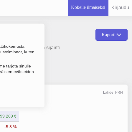
Kokeile ilmaiseksi
Kirjaudu
Raportit
ttökokemusta.
ustamisvuosi 1978 ja sijainti
rustoiminnot, kuten
e tarjota sinulle
räisten evästeiden
Lähde: PRH
Liikevaihto
12/2025
99 269 €
-5.3 %