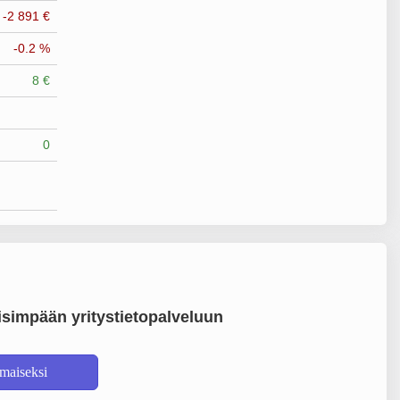
-2 891 €
-0.2 %
8 €
0
simpään yritystietopalveluun
lmaiseksi