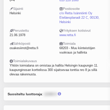
0–4
010 228 2000
Sijainti
Postiosoite
Helsinki
c/o Retta Isännöinti Oy
Eteläesplanadi 22 C, 00130,
Helsinki
Perustettu
Yrityksen kotisivut
21.06.1978
www.retta.fi
Sähköposti
Toimiala
osakesiirrot@retta.fi
68203 - Muu kiinteistöjen
vuokraus ja hallinta
Toimialakuvaus
Yhtiön toimialana on omistaa ja hallita Helsingin kaupungin 11.
kaupunginosan korttelissa 300 sijaitsevaa tonttia nro 8 ja sillä
olevaa rakennusta.
Suositeltu luottoraja
:
12345 €