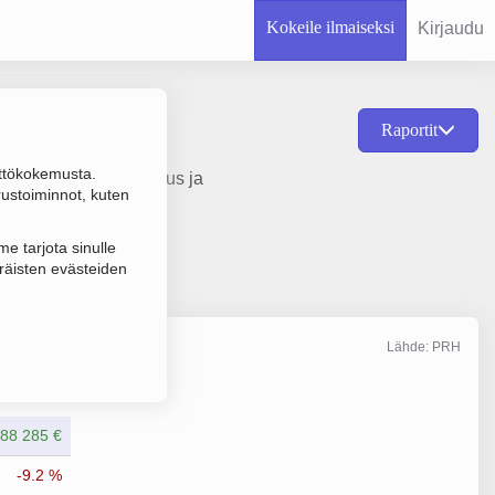
Kokeile ilmaiseksi
Kirjaudu
Raportit
ttökokemusta.
u kiinteistöjen vuokraus ja
rustoiminnot, kuten
e tarjota sinulle
räisten evästeiden
Lähde: PRH
Liikevaihto
12/2022
688 285 €
-9.2 %