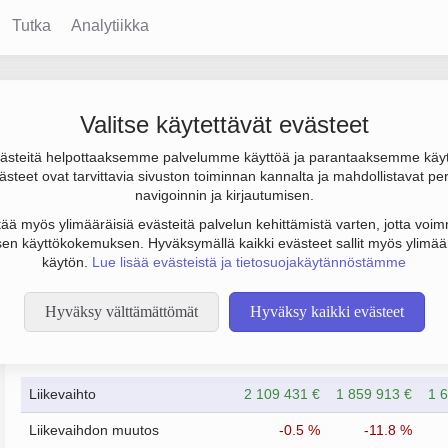
Tutka
Analytiikka
inteistö Oy
Valitse käytettävät evästeet
steitä helpottaaksemme palvelumme käyttöä ja parantaaksemme käy
j. €, tulos -3 000 € ja henkilöstömäärä 0. Sen päätoimiala on Mu
steet ovat tarvittavia sivuston toiminnan kannalta ja mahdollistavat pe
n yhtiömuoto Keskinäinen kiinteistöosakeyhtiö (KKOY).
navigoinnin ja kirjautumisen.
tää myös ylimääräisiä evästeitä palvelun kehittämistä varten, jotta voimm
en käyttökokemuksen. Hyväksymällä kaikki evästeet sallit myös ylimää
käytön.
Lue lisää evästeistä ja tietosuojakäytännöstämme
Hyväksy välttämättömät
Hyväksy kaikki evästeet
Taloustiedot
12/2018
12/2020
Liikevaihto
2 109 431 €
1 859 913 €
1 
Liikevaihdon muutos
-0.5 %
-11.8 %