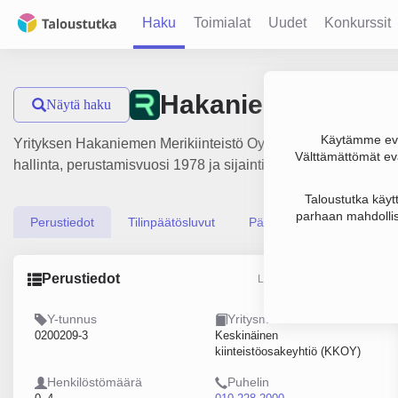
Haku
Toimialat
Uudet
Konkurssit
Hakaniemen Meriki
Näytä haku
Käytämme evä
Yrityksen Hakaniemen Merikiinteistö Oy liikevaihto on 1.7 mil
Välttämättömät evä
hallinta, perustamisvuosi 1978 ja sijainti Helsinki. Yritykse
Taloustutka käyt
parhaan mahdollis
Perustiedot
Tilinpäätösluvut
Päättäjätiedot
Perustiedot
Lähde: YTJ, PRH, Traficom
Y-tunnus
Yritysmuoto
0200209-3
Keskinäinen
kiinteistöosakeyhtiö (KKOY)
Henkilöstömäärä
Puhelin