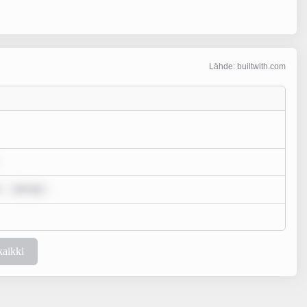
Lähde: builtwith.com
rem ips
kaikki