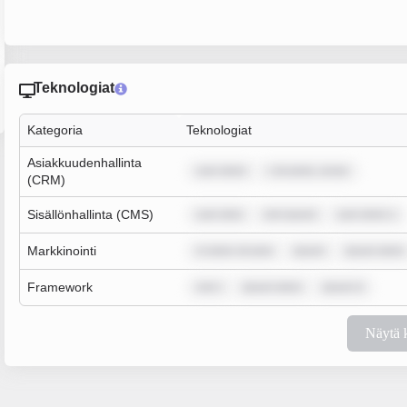
Teknologiat
Kategoria
Teknologiat
Asiakkuudenhallinta
sum dolor
r sit amet, conse
(CRM)
Sisällönhallinta (CMS)
sum dolo
rem ipsum
sum dolor s
Markkinointi
m dolor sit ame
ipsum
ipsum dolor
Framework
rem i
ipsum dolor
ipsum d
Näytä 