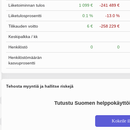
Liiketoiminnan tulos
1 099 €
-241 489 €
Liiketulosprosentti
0.1 %
-13.0 %
Tilikauden voitto
6 €
-258 229 €
Keskipalkka / kk
Henkilöstö
0
0
Henkilöstömäärän
kasvuprosentti
Tehosta myyntiä ja hallitse riskejä
Tutustu Suomen helppokäyttöi
Kokeile i