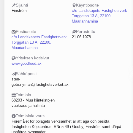
Sijainti
Käyntiosoite
Finström
c/o Landskapets Fastighetsverk
Torggatan 13 A, 22100,
Maarianhamina
Postiosoite
Perustettu
c/o Landskapets Fastighetsverk
21.06.1978
Torggatan 13 A, 22100,
Maarianhamina
Yrityksen kotisivut
www.goodfood.ax
Sähköposti
sten-
gote.nyman@fastighetsverket.ax
Toimiala
68203 - Muu kiinteistöjen
vuokraus ja hallinta
Toimialakuvaus
Föremålet för bolagets verksamhet är att äga och besitta
fastigheten Köpcentrum RNr 5:49 i Godby, Finström samt därpå
uppförda byggnader...