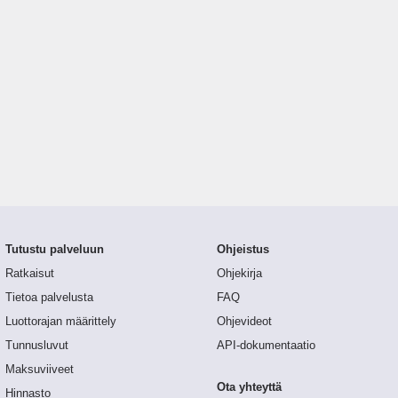
Tutustu palveluun
Ohjeistus
Ratkaisut
Ohjekirja
Tietoa palvelusta
FAQ
Luottorajan määrittely
Ohjevideot
Tunnusluvut
API-dokumentaatio
Maksuviiveet
Ota yhteyttä
Hinnasto