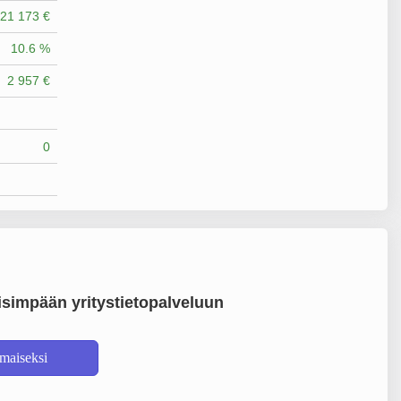
21 173 €
10.6 %
2 957 €
0
simpään yritystietopalveluun
lmaiseksi