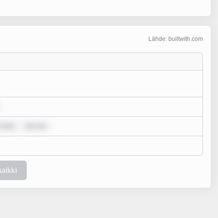
Lähde: builtwith.com
 dolo
rem ips
kaikki