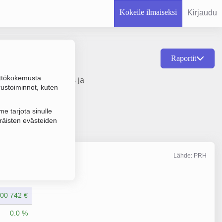
Kokeile ilmaiseksi
Kirjaudu
Raportit
ttökokemusta.
iinteistöjen vuokraus ja
rustoiminnot, kuten
e tarjota sinulle
räisten evästeiden
Lähde: PRH
Liikevaihto
12/2025
00 742 €
0.0 %