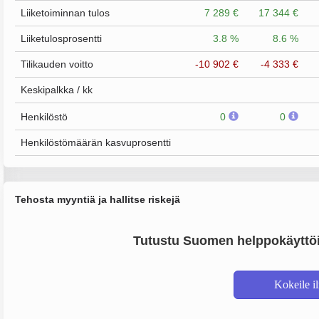
Liiketoiminnan tulos
7 289 €
17 344 €
Liiketulosprosentti
3.8 %
8.6 %
Tilikauden voitto
-10 902 €
-4 333 €
Keskipalkka / kk
Henkilöstö
0
0
Henkilöstömäärän kasvuprosentti
Tehosta myyntiä ja hallitse riskejä
Tutustu Suomen helppokäyttöi
Kokeile i