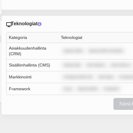
Teknologiat
Kategoria
Teknologiat
Asiakkuudenhallinta
ipsum dolo
ipsum dolor sit amet,
(CRM)
Sisällönhallinta (CMS)
ipsum dol
rem ipsum
sum dolor s
Markkinointi
m ipsum dolor sit
rem ipsu
m ipsum
Framework
m ip
ipsum dolor
m ipsum
Näytä 