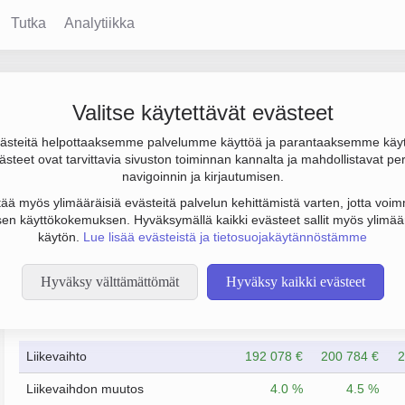
Tutka
Analytiikka
bycenter
Valitse käytettävät evästeet
steitä helpottaaksemme palvelumme käyttöä ja parantaaksemme käy
, tulos 21 000 € ja henkilöstömäärä 0. Sen päätoimiala on Muu k
steet ovat tarvittavia sivuston toiminnan kannalta ja mahdollistavat pe
n yhtiömuoto Osakeyhtiö (OY).
navigoinnin ja kirjautumisen.
tää myös ylimääräisiä evästeitä palvelun kehittämistä varten, jotta voimm
en käyttökokemuksen. Hyväksymällä kaikki evästeet sallit myös ylimää
käytön.
Lue lisää evästeistä ja tietosuojakäytännöstämme
Hyväksy välttämättömät
Hyväksy kaikki evästeet
Taloustiedot
12/2023
12/2024
Liikevaihto
192 078 €
200 784 €
2
Liikevaihdon muutos
4.0 %
4.5 %