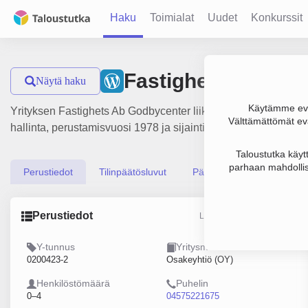
Haku
Toimialat
Uudet
Konkurssit
Fastighets Ab God
Näytä haku
Käytämme evä
Yrityksen Fastighets Ab Godbycenter liikevaihto on 201 000 €
Välttämättömät evä
hallinta, perustamisvuosi 1978 ja sijainti Finström. Yritykse
Taloustutka käyt
parhaan mahdollis
Perustiedot
Tilinpäätösluvut
Päättäjätiedot
Perustiedot
Lähde: YTJ, PRH, Traficom
Y-tunnus
Yritysmuoto
0200423-2
Osakeyhtiö (OY)
Henkilöstömäärä
Puhelin
0–4
04575221675