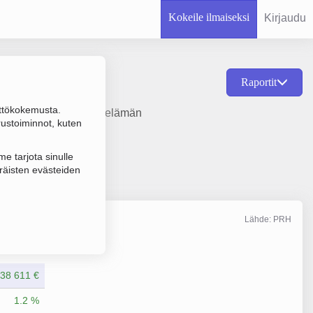
Kokeile ilmaiseksi
Kirjaudu
Raportit
ttökokemusta.
okittelematon muu liike-elämän
rustoiminnot, kuten
e tarjota sinulle
räisten evästeiden
Lähde: PRH
Liikevaihto
12/2025
38 611 €
1.2 %