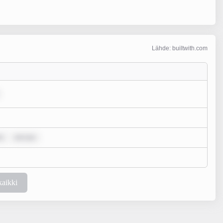
Lähde: builtwith.com
o
rem ips
kaikki