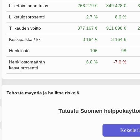
Liiketoiminnan tulos
266 279 €
849 428 €
3
Liiketulosprosentti
2.7 %
8.6 %
Tilikauden voitto
377 167 €
911 098 €
2
Keskipalkka / kk
3 164 €
3 164 €
Henkilöstö
106
98
Henkilöstömäärän
6.0 %
-7.6 %
kasvuprosentti
Tehosta myyntiä ja hallitse riskejä
Tutustu Suomen helppokäyttöi
Kokeile i