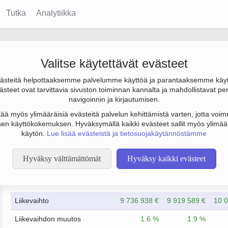
Tutka
Analytiikka
Valitse käytettävät evästeet
steitä helpottaaksemme palvelumme käyttöä ja parantaaksemme käy
s 369 000 € ja henkilöstömäärä 96. Sen päätoimiala on Muualla lu
steet ovat tarvittavia sivuston toiminnan kannalta ja mahdollistavat pe
i. Yrityksen yhtiömuoto Osakeyhtiö (OY).
navigoinnin ja kirjautumisen.
tää myös ylimääräisiä evästeitä palvelun kehittämistä varten, jotta voimm
en käyttökokemuksen. Hyväksymällä kaikki evästeet sallit myös ylimää
käytön.
Lue lisää evästeistä ja tietosuojakäytännöstämme
Hyväksy välttämättömät
Hyväksy kaikki evästeet
Taloustiedot
12/2023
12/2024
Liikevaihto
9 736 938 €
9 919 589 €
10 0
Liikevaihdon muutos
1.6 %
1.9 %