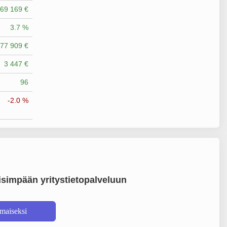
69 169 €
3.7 %
77 909 €
3 447 €
96
-2.0 %
simpään yritystietopalveluun
lmaiseksi