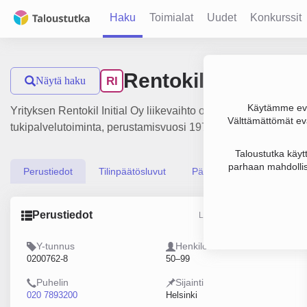
Haku
Toimialat
Uudet
Konkurssit
Rentokil Initial Oy
Näytä haku
RI
Käytämme evä
Yrityksen Rentokil Initial Oy liikevaihto on 10 milj. €, tulo
Välttämättömät evä
tukipalvelutoiminta, perustamisvuosi 1978 ja sijainti Helsink
Taloustutka käyt
parhaan mahdollis
Perustiedot
Tilinpäätösluvut
Päättäjätiedot
Perustiedot
Lähde: YTJ, PRH, Traficom
Y-tunnus
Henkilöstömäärä
0200762-8
50–99
Puhelin
Sijainti
020 7893200
Helsinki