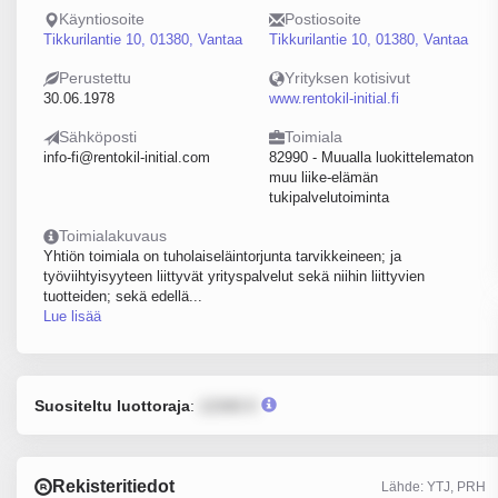
Käyntiosoite
Postiosoite
Tikkurilantie 10, 01380, Vantaa
Tikkurilantie 10, 01380, Vantaa
Perustettu
Yrityksen kotisivut
30.06.1978
www.rentokil-initial.fi
Sähköposti
Toimiala
info-fi@rentokil-initial.com
82990 - Muualla luokittelematon
muu liike-elämän
tukipalvelutoiminta
Toimialakuvaus
Yhtiön toimiala on tuholaiseläintorjunta tarvikkeineen; ja
työviihtyisyyteen liittyvät yrityspalvelut sekä niihin liittyvien
tuotteiden; sekä edellä...
Lue lisää
Suositeltu luottoraja
:
12345 €
Rekisteritiedot
Lähde: YTJ, PRH