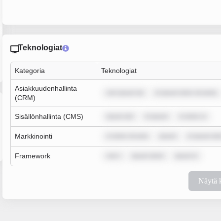
Teknologiat
Kategoria
Teknologiat
Asiakkuudenhallinta
rem ipsum do
m ipsum dolor sit amet,
(CRM)
Sisällönhallinta (CMS)
ipsum dol
m ipsum
m dolor si
Markkinointi
m dolor sit ame
ipsum
m ipsum dol
Framework
rem i
ipsum dolor
ipsum d
Näytä 