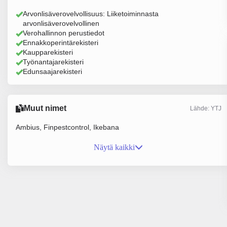
Arvonlisäverovelvollisuus: Liiketoiminnasta
arvonlisäverovelvollinen
Verohallinnon perustiedot
Ennakkoperintärekisteri
Kaupparekisteri
Työnantajarekisteri
Edunsaajarekisteri
Muut nimet
Lähde: YTJ
Ambius, Finpestcontrol, Ikebana
Näytä kaikki