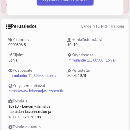
Yritys saneerauksessa 11.09.2025 alkaen.
Perustiedot
Lähde: YTJ, PRH, Traficom
Y-tunnus
Henkilöstömäärä
0200893-8
10–19
Sijainti
Käyntiosoite
Lohja
Immulantie 11, 08500, Lohja
Postiosoite
Perustettu
Immulantie 11, 08500, Lohja
30.06.1978
Yrityksen kotisivut
https://www.leipomojwvirtanen.fi/
Toimiala
10710 - Leivän valmistus,
tuoreiden leivonnaisten ja
kakkujen valmistus
Toimialakuvaus