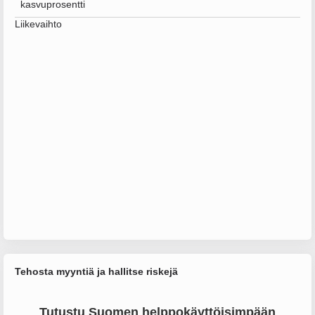
kasvuprosentti
Liikevaihto
Tehosta myyntiä ja hallitse riskejä
Tutustu Suomen helppokäyttöisimpään