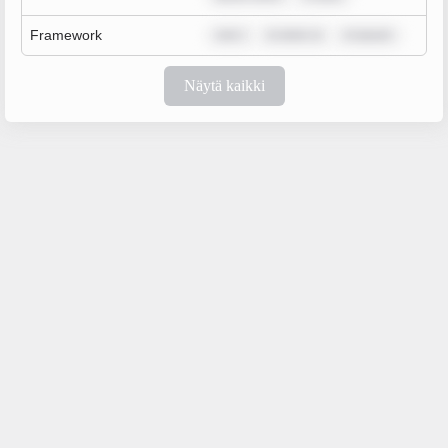
Framework
rem i
m dolor si
m ipsum
Näytä kaikki