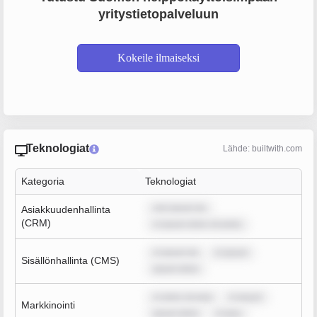
yritystietopalveluun
Kokeile ilmaiseksi
Teknologiat
Lähde: builtwith.com
Kategoria
Teknologiat
rem ipsum do
Asiakkuudenhallinta
(CRM)
m ipsum dolor sit amet,
m ipsum do
m ipsum
Sisällönhallinta (CMS)
ipsum dolor
m dolor sit ame
m ipsum
Markkinointi
ipsum dolor
m ipsu