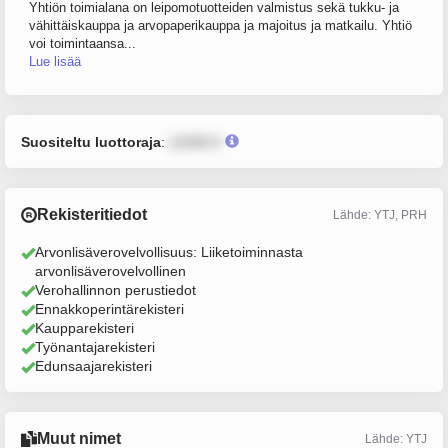
Yhtiön toimialana on leipomotuotteiden valmistus sekä tukku- ja
vähittäiskauppa ja arvopaperikauppa ja majoitus ja matkailu. Yhtiö
voi toimintaansa...
Lue lisää
Suositeltu luottoraja
:
12345 €
Rekisteritiedot
Lähde: YTJ, PRH
Arvonlisäverovelvollisuus: Liiketoiminnasta
arvonlisäverovelvollinen
Verohallinnon perustiedot
Ennakkoperintärekisteri
Kaupparekisteri
Työnantajarekisteri
Edunsaajarekisteri
Muut nimet
Lähde: YTJ