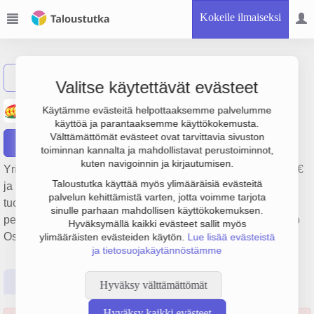
Kokeile ilmaiseksi
Näytä haku
Valitse käytettävät evästeet
Leipomo J. W. Virtanen Oy
Käytämme evästeitä helpottaaksemme palvelumme
käyttöä ja parantaaksemme käyttökokemusta.
Välttämättömät evästeet ovat tarvittavia sivuston
Raportit
toiminnan kannalta ja mahdollistavat perustoiminnot,
kuten navigoinnin ja kirjautumisen.
Yrityksen Leipomo J. W. Virtanen Oy liikevaihto on 1.4 milj. €
Taloustutka käyttää myös ylimääräisiä evästeitä
ja tulos -66 000 €. Sen päätoimiala on Leivän valmistus,
palvelun kehittämistä varten, jotta voimme tarjota
tuoreiden leivonnaisten ja kakkujen valmistus,
sinulle parhaan mahdollisen käyttökokemuksen.
perustamisvuosi 1978 ja sijainti Lohja. Yrityksen yhtiömuoto
Hyväksymällä kaikki evästeet sallit myös
Osakeyhtiö (OY).
ylimääräisten evästeiden käytön.
Lue lisää evästeistä
ja tietosuojakäytännöstämme
Perustiedot
Tilinpäätösluvut
Päättäjätiedot
Hyväksy välttämättömät
Hyväksy kaikki evästeet