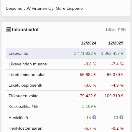
Leipomo J.W.Virtanen Oy, Mure Leipomo
Taloustiedot
Lähde: PRH
12/2024
12/2025
Liikevaihto
1 471 922 €
1 362 437 €
Liikevaihdon muutos
-9.8 %
-7.4 %
Liiketoiminnan tulos
-55 884 €
-66 370 €
Liiketulosprosentti
-3.8 %
-4.9 %
Tilikauden voitto
-79 422 €
-109 319 €
Keskipalkka / kk
3 109 €
Henkilöstö
14
13
Henkilöstömäärän
-6.7 %
-8.2 %