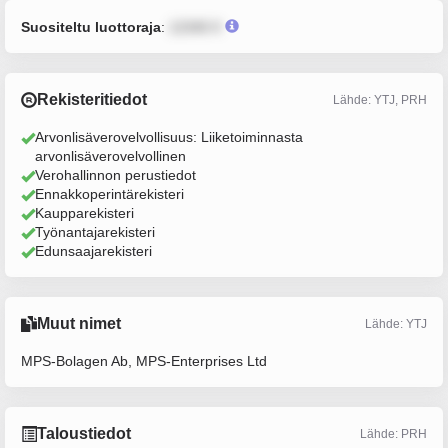
Suositeltu luottoraja
:
12345 €
Rekisteritiedot
Lähde: YTJ, PRH
Arvonlisäverovelvollisuus: Liiketoiminnasta
arvonlisäverovelvollinen
Verohallinnon perustiedot
Ennakkoperintärekisteri
Kaupparekisteri
Työnantajarekisteri
Edunsaajarekisteri
Muut nimet
Lähde: YTJ
MPS-Bolagen Ab, MPS-Enterprises Ltd
Taloustiedot
Lähde: PRH