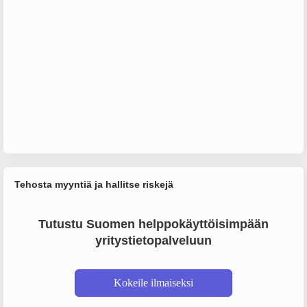
Tehosta myyntiä ja hallitse riskejä
Tutustu Suomen helppokäyttöisimpään
yritystietopalveluun
Kokeile ilmaiseksi