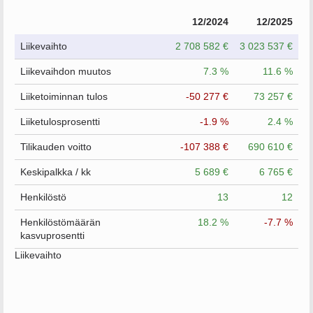
12/2024
12/2025
Liikevaihto
2 708 582 €
3 023 537 €
Liikevaihdon muutos
7.3 %
11.6 %
Liiketoiminnan tulos
-50 277 €
73 257 €
Liiketulosprosentti
-1.9 %
2.4 %
Tilikauden voitto
-107 388 €
690 610 €
Keskipalkka / kk
5 689 €
6 765 €
Henkilöstö
13
12
Henkilöstömäärän
18.2 %
-7.7 %
kasvuprosentti
Liikevaihto