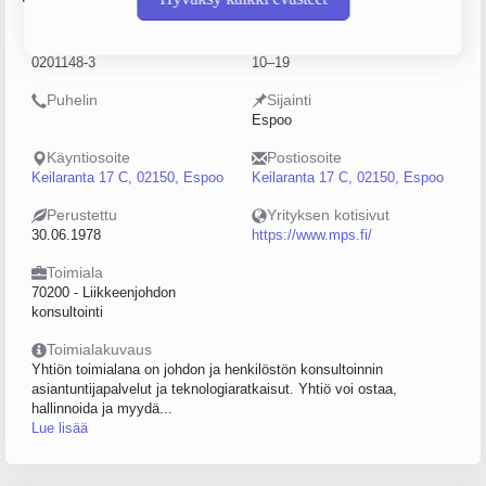
Y-tunnus
Henkilöstömäärä
0201148-3
10–19
Puhelin
Sijainti
Espoo
Käyntiosoite
Postiosoite
Keilaranta 17 C, 02150, Espoo
Keilaranta 17 C, 02150, Espoo
Perustettu
Yrityksen kotisivut
30.06.1978
https://www.mps.fi/
Toimiala
70200 - Liikkeenjohdon
konsultointi
Toimialakuvaus
Yhtiön toimialana on johdon ja henkilöstön konsultoinnin
asiantuntijapalvelut ja teknologiaratkaisut. Yhtiö voi ostaa,
hallinnoida ja myydä...
Lue lisää