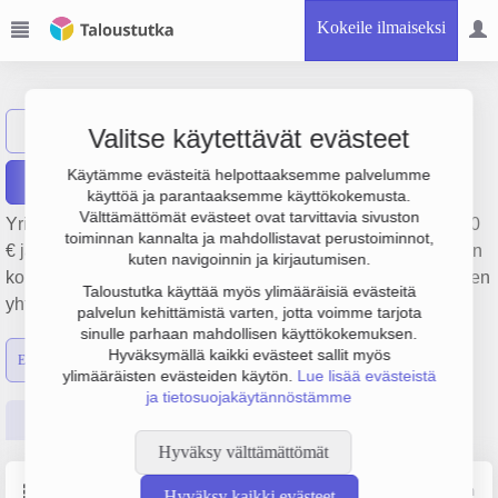
Kokeile ilmaiseksi
MPS-Yhtiöt Oy
Näytä haku
Valitse käytettävät evästeet
Käytämme evästeitä helpottaaksemme palvelumme
Raportit
käyttöä ja parantaaksemme käyttökokemusta.
Välttämättömät evästeet ovat tarvittavia sivuston
Yrityksen MPS-Yhtiöt Oy liikevaihto on 3 milj. €, tulos 73 000
toiminnan kannalta ja mahdollistavat perustoiminnot,
€ ja henkilöstömäärä 12. Sen päätoimiala on Liikkeenjohdon
kuten navigoinnin ja kirjautumisen.
konsultointi, perustamisvuosi 1978 ja sijainti Espoo. Yrityksen
Taloustutka käyttää myös ylimääräisiä evästeitä
yhtiömuoto Osakeyhtiö (OY).
palvelun kehittämistä varten, jotta voimme tarjota
sinulle parhaan mahdollisen käyttökokemuksen.
Hyväksymällä kaikki evästeet sallit myös
Emon luvut
Konsernin luvut
ylimääräisten evästeiden käytön.
Lue lisää evästeistä
ja tietosuojakäytännöstämme
Perustiedot
Tilinpäätösluvut
Päättäjätiedot
Hyväksy välttämättömät
Perustiedot
Lähde: YTJ, PRH, Traficom
Hyväksy kaikki evästeet