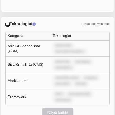
Teknologiat
Lähde: builtwith.com
Kategoria
Teknologiat
ipsum dolo
Asiakkuudenhallinta
(CRM)
sum dolor sit amet, c
ipsum dol
rem ipsum
Sisällönhallinta (CMS)
sum dolor s
sum dolor sit am
m ipsum
Markkinointi
sum dolor
rem ips
rem i
rem ipsum dolo
Framework
rem ipsum
Näytä kaikki