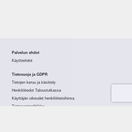
Palvelun ehdot
Käyttöehdot
Tietosuoja ja GDPR
Tietojen keruu ja käsittely
Henkilötiedot Taloustutkassa
Käyttäjän oikeudet henkilötietoihinsa
Tietosuojapolitiikka
Tietoturvapolitiikka
Evästeet