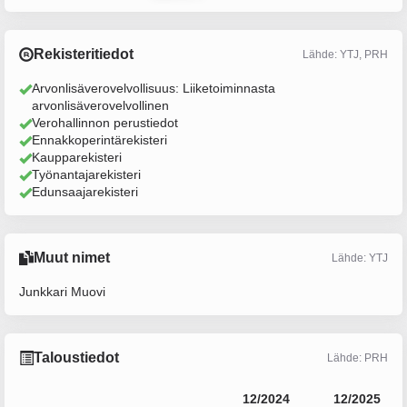
Rekisteritiedot
Lähde: YTJ, PRH
Arvonlisäverovelvollisuus: Liiketoiminnasta
arvonlisäverovelvollinen
Verohallinnon perustiedot
Ennakkoperintärekisteri
Kaupparekisteri
Työnantajarekisteri
Edunsaajarekisteri
Muut nimet
Lähde: YTJ
Junkkari Muovi
Taloustiedot
Lähde: PRH
12/2024
12/2025