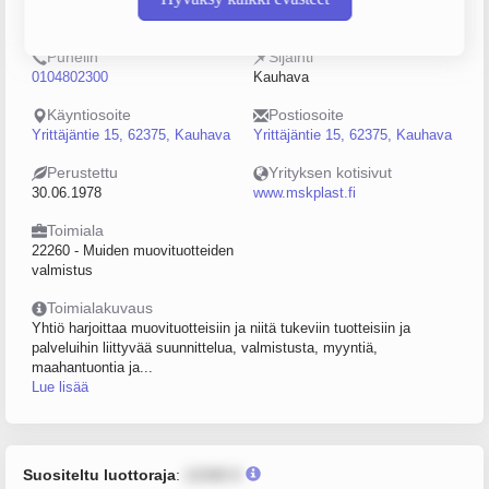
0201418-2
100–249
Puhelin
Sijainti
0104802300
Kauhava
Käyntiosoite
Postiosoite
Yrittäjäntie 15, 62375, Kauhava
Yrittäjäntie 15, 62375, Kauhava
Perustettu
Yrityksen kotisivut
30.06.1978
www.mskplast.fi
Toimiala
22260 - Muiden muovituotteiden
valmistus
Toimialakuvaus
Yhtiö harjoittaa muovituotteisiin ja niitä tukeviin tuotteisiin ja
palveluihin liittyvää suunnittelua, valmistusta, myyntiä,
maahantuontia ja...
Lue lisää
Suositeltu luottoraja
:
12345 €