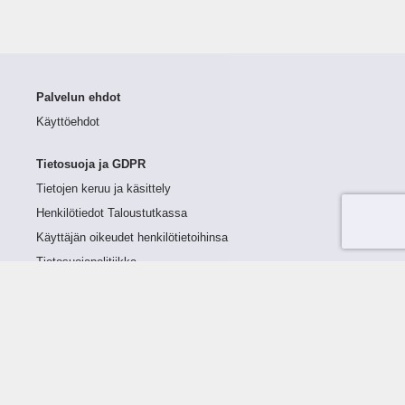
Palvelun ehdot
Käyttöehdot
Tietosuoja ja GDPR
Tietojen keruu ja käsittely
Henkilötiedot Taloustutkassa
Käyttäjän oikeudet henkilötietoihinsa
Tietosuojapolitiikka
Tietoturvapolitiikka
Evästeet
Tutustu palveluun
Ratkaisut
Tietoa palvelusta