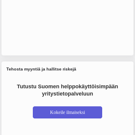
Tehosta myyntiä ja hallitse riskejä
Tutustu Suomen helppokäyttöisimpään
yritystietopalveluun
Kokeile ilmaiseksi