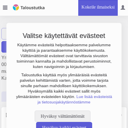
Kokeile ilmaiseksi
MSK Plast Oy
Näytä haku
Valitse käytettävät evästeet
Käytämme evästeitä helpottaaksemme palvelumme
Raportit
käyttöä ja parantaaksemme käyttökokemusta.
Välttämättömät evästeet ovat tarvittavia sivuston
Yrityksen MSK Plast Oy liikevaihto on 36.4 milj. €, tulos 923
toiminnan kannalta ja mahdollistavat perustoiminnot,
000 € ja henkilöstömäärä 217. Sen päätoimiala on Muiden
kuten navigoinnin ja kirjautumisen.
muovituotteiden valmistus, perustamisvuosi 1978 ja sijainti
Taloustutka käyttää myös ylimääräisiä evästeitä
Kauhava. Yrityksen yhtiömuoto Osakeyhtiö (OY).
palvelun kehittämistä varten, jotta voimme tarjota
sinulle parhaan mahdollisen käyttökokemuksen.
Hyväksymällä kaikki evästeet sallit myös
Perustiedot
Tilinpäätösluvut
Päättäjätiedot
ylimääräisten evästeiden käytön.
Lue lisää evästeistä
ja tietosuojakäytännöstämme
Perustiedot
Lähde: YTJ, PRH, Traficom
Hyväksy välttämättömät
Hyväksy kaikki evästeet
Y-tunnus
Henkilöstömäärä