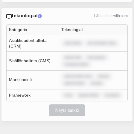
Teknologiat
Lähde: builtwith.com
Kategoria
Teknologiat
Asiakkuudenhallinta
sum dolor
lor sit amet, cons
(CRM)
ipsum dol
rem ipsum
Sisällönhallinta (CMS)
m ipsum dolor
ipsum dolor sit a
ipsum
Markkinointi
ipsum dolor
m ipsu
Framework
m ip
ipsum dolor
m ipsum
Näytä kaikki