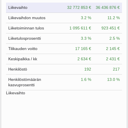
Liikevaihto
32 772 853 €
36 436 876 €
Liikevaihdon muutos
3.2 %
11.2 %
Liiketoiminnan tulos
1 095 611 €
923 451 €
Liiketulosprosentti
3.3 %
2.5 %
Tilikauden voitto
17 165 €
2 145 €
Keskipalkka / kk
2 634 €
2 431 €
Henkilöstö
192
217
Henkilöstömäärän
1.6 %
13.0 %
kasvuprosentti
Liikevaihto