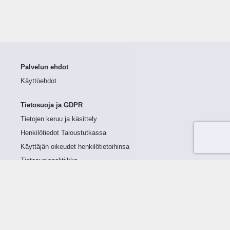
Palvelun ehdot
Käyttöehdot
Tietosuoja ja GDPR
Tietojen keruu ja käsittely
Henkilötiedot Taloustutkassa
Käyttäjän oikeudet henkilötietoihinsa
Tietosuojapolitiikka
Tietoturvapolitiikka
Evästeet
Tutustu palveluun
Ratkaisut