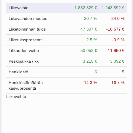
Liikevaihto
1 882 829 €
1 243 592 €
Liikevaihdon muutos
30.7 %
-34.0 %
Liiketoiminnan tulos
47 397 €
-10 677 €
Liiketulosprosentti
2.5 %
-0.9 %
Tilikauden voitto
50 053 €
-11 950 €
Keskipalkka / kk
3 215 €
3 092 €
Henkilöstö
6
5
Henkilöstömäärän
-14.3 %
-16.7 %
kasvuprosentti
Liikevaihto