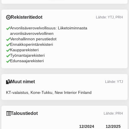
Rekisteritiedot
Lähde: YTJ, PRH
Arvonlisäverovelvollisuus: Liiketoiminnasta
arvonlisäverovelvollinen
Verohallinnon perustiedot
Ennakkoperintärekisteri
Kaupparekisteri
Työnantajarekisteri
Edunsaajarekisteri
Muut nimet
Lähde: YTJ
KT-valaistus, Kone-Tukku, New Interior Finland
Taloustiedot
Lähde: PRH
12/2024
12/2025