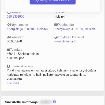
0201514-2
5–9
Puhelin
Sijainti
010 2351900
Helsinki
Käyntiosoite
Postiosoite
Energiakuja 3, 00180, Helsinki
Energiakuja 3, 00180, Helsinki
Perustettu
Yrityksen kotisivut
30.06.1978
www.ktinterior.fi
Toimiala
46641 - Sähkölaitteiden
tukkukauppa
Toimialakuvaus
Yhtiön toimialana on toimia sijoitus-, kehitys- ja rahoitusyhtiönä ja
harjoittaa toimisto- ja hallinnollisten palvelujen tuottamista,
vuokrausta,...
Lue lisää
Suositeltu luottoraja
:
12345 €