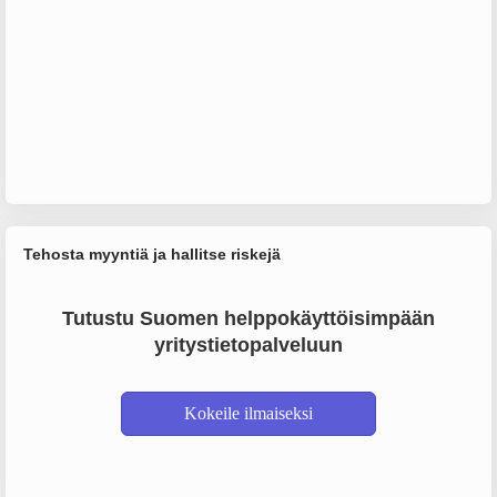
Tehosta myyntiä ja hallitse riskejä
Tutustu Suomen helppokäyttöisimpään
yritystietopalveluun
Kokeile ilmaiseksi