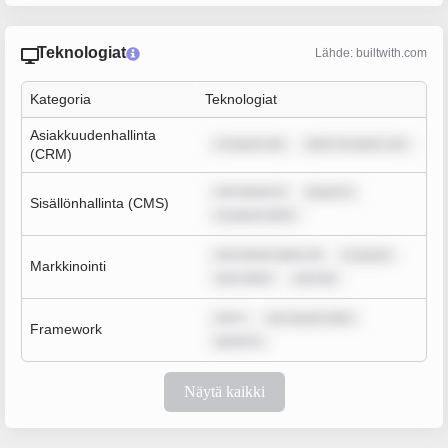
Teknologiat
Lähde: builtwith.com
Kategoria
Teknologiat
Asiakkuudenhallinta
m ipsum dol
dolor sit amet, con
(CRM)
rem ipsum d
ipsum d
Sisällönhallinta (CMS)
m ipsum dolor
rem ipsum dolor sit
m ipsum
Markkinointi
sum dolor
rem ips
rem i
rem ipsum dolo
Framework
ipsum d
Näytä kaikki