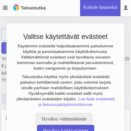
Kokeile ilmaiseksi
KT Interior Oy
Näytä haku
Valitse käytettävät evästeet
Käytämme evästeitä helpottaaksemme palvelumme
Raportit
käyttöä ja parantaaksemme käyttökokemusta.
Välttämättömät evästeet ovat tarvittavia sivuston
Yrityksen KT Interior Oy liikevaihto on 1.2 milj. €, tulos -11 000
toiminnan kannalta ja mahdollistavat perustoiminnot,
€ ja henkilöstömäärä 5. Sen päätoimiala on Sähkölaitteiden
kuten navigoinnin ja kirjautumisen.
tukkukauppa, perustamisvuosi 1978 ja sijainti Helsinki.
Taloustutka käyttää myös ylimääräisiä evästeitä
Yrityksen yhtiömuoto Osakeyhtiö (OY).
palvelun kehittämistä varten, jotta voimme tarjota
sinulle parhaan mahdollisen käyttökokemuksen.
Hyväksymällä kaikki evästeet sallit myös
Perustiedot
Tilinpäätösluvut
Päättäjätiedot
ylimääräisten evästeiden käytön.
Lue lisää evästeistä
ja tietosuojakäytännöstämme
Perustiedot
Lähde: YTJ, PRH, Traficom
Hyväksy välttämättömät
Hyväksy kaikki evästeet
Y-tunnus
Henkilöstömäärä