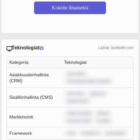
Kokeile ilmaiseksi
Teknologiat
Lähde: builtwith.com
Kategoria
Teknologiat
sum dolor
Asiakkuudenhallinta
(CRM)
rem ipsum dolor sit amet
sum dolo
ipsum d
Sisällönhallinta (CMS)
ipsum dolor
dolor sit amet
ipsum
Markkinointi
m ipsum dolo
m ipsu
Framework
m ip
m dolor si
rem ipsum