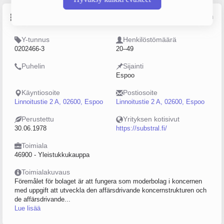
Perustiedot
Lähde: YTJ, PRH, Traficom
Y-tunnus
Henkilöstömäärä
0202466-3
20–49
Puhelin
Sijainti
Espoo
Käyntiosoite
Postiosoite
Linnoitustie 2 A, 02600, Espoo
Linnoitustie 2 A, 02600, Espoo
Perustettu
Yrityksen kotisivut
30.06.1978
https://substral.fi/
Toimiala
46900 - Yleistukkukauppa
Toimialakuvaus
Föremålet för bolaget är att fungera som moderbolag i koncernen
med uppgift att utveckla den affärsdrivande koncernstrukturen och
de affärsdrivande...
Lue lisää