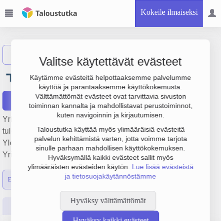
Kokeile ilmaiseksi
Näytä haku
Valitse käytettävät evästeet
Oy Transmeri Group Ab
Käytämme evästeitä helpottaaksemme palvelumme
käyttöä ja parantaaksemme käyttökokemusta.
Välttämättömät evästeet ovat tarvittavia sivuston
Raportit
toiminnan kannalta ja mahdollistavat perustoiminnot,
kuten navigoinnin ja kirjautumisen.
Yrityksen Oy Transmeri Group Ab liikevaihto on 6.2 milj. €,
Taloustutka käyttää myös ylimääräisiä evästeitä
tulos -334 000 € ja henkilöstömäärä 27. Sen päätoimiala on
palvelun kehittämistä varten, jotta voimme tarjota
Yleistukkukauppa, perustamisvuosi 1978 ja sijainti Espoo.
sinulle parhaan mahdollisen käyttökokemuksen.
Yrityksen yhtiömuoto Osakeyhtiö (OY).
Hyväksymällä kaikki evästeet sallit myös
ylimääräisten evästeiden käytön.
Lue lisää evästeistä
ja tietosuojakäytännöstämme
Emon luvut
Konsernin luvut
Hyväksy välttämättömät
Perustiedot
Tilinpäätösluvut
Päättäjätiedot
Hyväksy kaikki evästeet