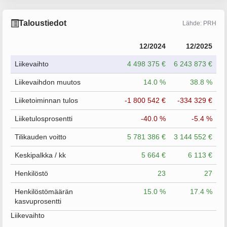
Taloustiedot
Lähde: PRH
12/2024
12/2025
Liikevaihto
4 498 375 €
6 243 873 €
Liikevaihdon muutos
14.0 %
38.8 %
Liiketoiminnan tulos
-1 800 542 €
-334 329 €
Liiketulosprosentti
-40.0 %
-5.4 %
Tilikauden voitto
5 781 386 €
3 144 552 €
Keskipalkka / kk
5 664 €
6 113 €
Henkilöstö
23
27
Henkilöstömäärän
15.0 %
17.4 %
kasvuprosentti
Liikevaihto