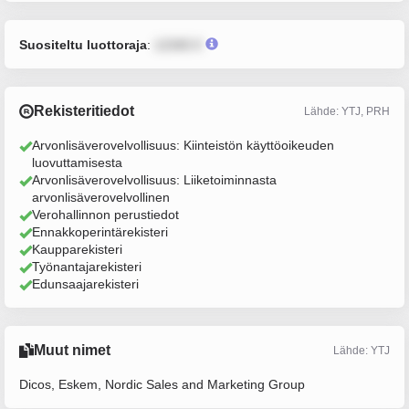
Suositeltu luottoraja
:
12345 €
Rekisteritiedot
Lähde: YTJ, PRH
Arvonlisäverovelvollisuus: Kiinteistön käyttöoikeuden
luovuttamisesta
Arvonlisäverovelvollisuus: Liiketoiminnasta
arvonlisäverovelvollinen
Verohallinnon perustiedot
Ennakkoperintärekisteri
Kaupparekisteri
Työnantajarekisteri
Edunsaajarekisteri
Muut nimet
Lähde: YTJ
Dicos, Eskem, Nordic Sales and Marketing Group