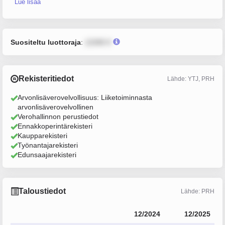
Lue lisää
Suositeltu luottoraja
:
12345 €
Rekisteritiedot
Lähde: YTJ, PRH
Arvonlisäverovelvollisuus: Liiketoiminnasta
arvonlisäverovelvollinen
Verohallinnon perustiedot
Ennakkoperintärekisteri
Kaupparekisteri
Työnantajarekisteri
Edunsaajarekisteri
Taloustiedot
Lähde: PRH
12/2024
12/2025