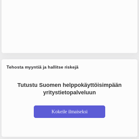
Tehosta myyntiä ja hallitse riskejä
Tutustu Suomen helppokäyttöisimpään
yritystietopalveluun
Kokeile ilmaiseksi