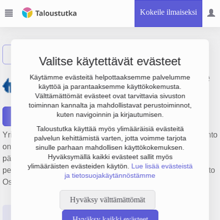
Kokeile ilmaiseksi
Näytä haku
Valitse käytettävät evästeet
Työkalupalvelu-Toolservice
Käytämme evästeitä helpottaaksemme palvelumme
käyttöä ja parantaaksemme käyttökokemusta.
Grönblom Oy
Välttämättömät evästeet ovat tarvittavia sivuston
toiminnan kannalta ja mahdollistavat perustoiminnot,
kuten navigoinnin ja kirjautumisen.
Raportit
Taloustutka käyttää myös ylimääräisiä evästeitä
Yrityksen Työkalupalvelu-Toolservice Grönblom Oy liikevaihto
palvelun kehittämistä varten, jotta voimme tarjota
on 10.1 milj. €, tulos 832 000 € ja henkilöstömäärä 27. Sen
sinulle parhaan mahdollisen käyttökokemuksen.
Hyväksymällä kaikki evästeet sallit myös
päätoimiala on Työstökoneiden tukkukauppa,
ylimääräisten evästeiden käytön.
Lue lisää evästeistä
perustamisvuosi 1978 ja sijainti Vantaa. Yrityksen yhtiömuoto
ja tietosuojakäytännöstämme
Osakeyhtiö (OY).
Hyväksy välttämättömät
Perustiedot
Tilinpäätösluvut
Päättäjätiedot
Hyväksy kaikki evästeet