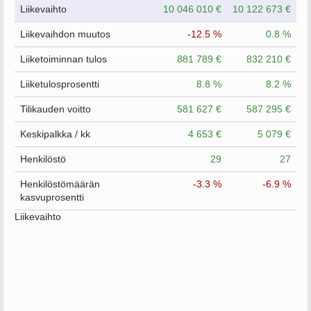
Liikevaihto
10 046 010 €
10 122 673 €
Liikevaihdon muutos
-12.5 %
0.8 %
Liiketoiminnan tulos
881 789 €
832 210 €
Liiketulosprosentti
8.8 %
8.2 %
Tilikauden voitto
581 627 €
587 295 €
Keskipalkka / kk
4 653 €
5 079 €
Henkilöstö
29
27
Henkilöstömäärän
-3.3 %
-6.9 %
kasvuprosentti
Liikevaihto