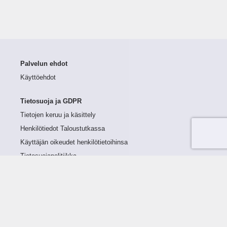
Palvelun ehdot
Käyttöehdot
Tietosuoja ja GDPR
Tietojen keruu ja käsittely
Henkilötiedot Taloustutkassa
Käyttäjän oikeudet henkilötietoihinsa
Tietosuojapolitiikka
Tietoturvapolitiikka
Evästeet
Tutustu palveluun
Ratkaisut