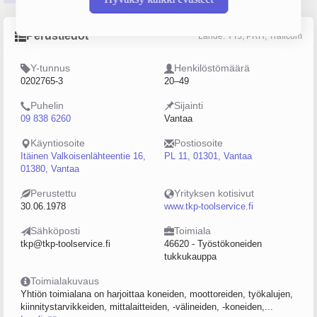
Perustiedot
Lähde: YTJ, PRH, Traficom
Y-tunnus
Henkilöstömäärä
0202765-3
20–49
Puhelin
Sijainti
09 838 6260
Vantaa
Käyntiosoite
Postiosoite
Itäinen Valkoisenlähteentie 16,
PL 11, 01301, Vantaa
01380, Vantaa
Perustettu
Yrityksen kotisivut
30.06.1978
www.tkp-toolservice.fi
Sähköposti
Toimiala
tkp@tkp-toolservice.fi
46620 - Työstökoneiden
tukkukauppa
Toimialakuvaus
Yhtiön toimialana on harjoittaa koneiden, moottoreiden, työkalujen,
kiinnitystarvikkeiden, mittalaitteiden, -välineiden, -koneiden,...