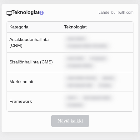
Teknologiat
Lähde: builtwith.com
Kategoria
Teknologiat
sum dolor
Asiakkuudenhallinta
(CRM)
m ipsum dolor sit amet,
sum dolo
m ipsum
Sisällönhallinta (CMS)
m ipsum dolor
sum dolor sit am
ipsum
Markkinointi
rem ipsum dol
m ipsu
rem i
rem ipsum dolo
Framework
m ipsum
Näytä kaikki