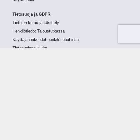
Tietosuoja ja GDPR
Tietojen keruu ja käsittely
Henkilötiedot Taloustutkassa
Käyttäjän oikeudet henkilötietoihinsa
Tietosuojapolitiikka
Tietoturvapolitiikka
Evästeet
Tutustu palveluun
Ratkaisut
Tietoa palvelusta
Luottorajan määrittely
Tunnusluvut
Maksuviiveet
Hinnasto
Päivitykset