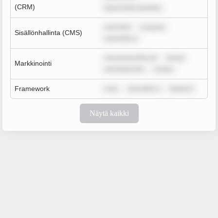
(CRM)
ipsum dolor sit amet,
sum dolo
m ipsum
Sisällönhallinta (CMS)
sum dolor s
rem ipsum dolor sit
ipsum
Markkinointi
rem ipsum dol
m ipsu
Framework
m ip
sum dolor s
ipsum d
Näytä kaikki