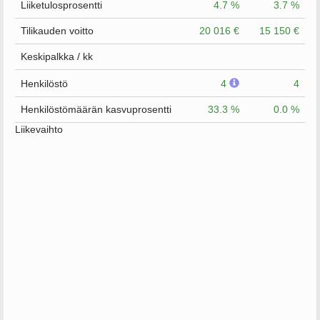
Liiketulosprosentti
4.7 %
3.7 %
Tilikauden voitto
20 016 €
15 150 €
Keskipalkka / kk
Henkilöstö
4
4
Henkilöstömäärän kasvuprosentti
33.3 %
0.0 %
Liikevaihto