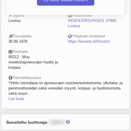
0203236-4
0–4
Sijainti
Postiosoite
Loviisa
INGENJÖRSVÄGEN, 07900,
Loviisa
Perustettu
Yrityksen kotisivut
30.06.1978
https://lovesto.fi/fi/kotiin/
Toimiala
95312 - Muu
moottoriajoneuvojen huolto ja
korjaus
Toimialakuvaus
Yhtiön toimialana on ajoneuvojen ruosteenestotoiminta, ulkolaita- ja
pienmoottoreiden sekä veneiden myynti, korjaus- ja huoltotoiminta
sekä muun...
Lue lisää
Suositeltu luottoraja
:
12345 €