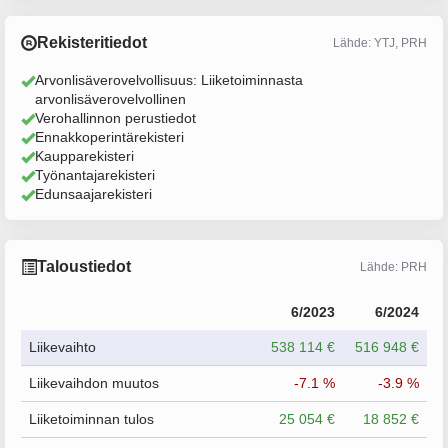
Rekisteritiedot
Lähde: YTJ, PRH
Arvonlisäverovelvollisuus: Liiketoiminnasta
arvonlisäverovelvollinen
Verohallinnon perustiedot
Ennakkoperintärekisteri
Kaupparekisteri
Työnantajarekisteri
Edunsaajarekisteri
Taloustiedot
Lähde: PRH
6/2023
6/2024
Liikevaihto
538 114 €
516 948 €
Liikevaihdon muutos
-7.1 %
-3.9 %
Liiketoiminnan tulos
25 054 €
18 852 €