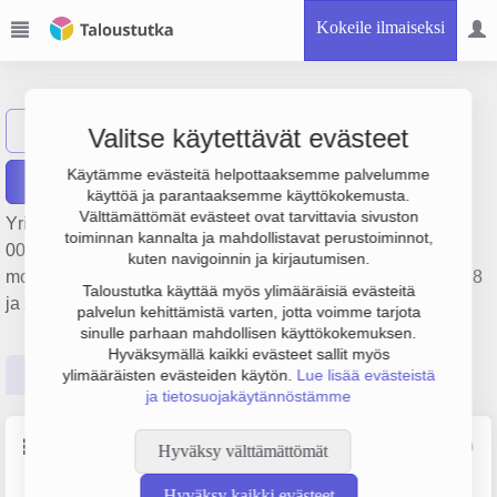
Kokeile ilmaiseksi
Oy Lovesto Ab
Näytä haku
L
Valitse käytettävät evästeet
Käytämme evästeitä helpottaaksemme palvelumme
Raportit
käyttöä ja parantaaksemme käyttökokemusta.
Välttämättömät evästeet ovat tarvittavia sivuston
Yrityksen Oy Lovesto Ab liikevaihto on 517 000 €, tulos 19
toiminnan kannalta ja mahdollistavat perustoiminnot,
000 € ja henkilöstömäärä 4. Sen päätoimiala on Muu
kuten navigoinnin ja kirjautumisen.
moottoriajoneuvojen huolto ja korjaus, perustamisvuosi 1978
Taloustutka käyttää myös ylimääräisiä evästeitä
ja sijainti Loviisa. Yrityksen yhtiömuoto Osakeyhtiö (OY).
palvelun kehittämistä varten, jotta voimme tarjota
sinulle parhaan mahdollisen käyttökokemuksen.
Hyväksymällä kaikki evästeet sallit myös
Perustiedot
Tilinpäätösluvut
Päättäjätiedot
ylimääräisten evästeiden käytön.
Lue lisää evästeistä
ja tietosuojakäytännöstämme
Perustiedot
Lähde: YTJ, PRH, Traficom
Hyväksy välttämättömät
Hyväksy kaikki evästeet
Y-tunnus
Henkilöstömäärä