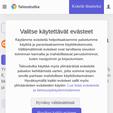
Kokeile ilmaiseksi
Näytä haku
Valitse käytettävät evästeet
Oiva Isännöinti Itä-Uusimaa
Käytämme evästeitä helpottaaksemme palvelumme
käyttöä ja parantaaksemme käyttökokemusta.
Oy
Välttämättömät evästeet ovat tarvittavia sivuston
toiminnan kannalta ja mahdollistavat perustoiminnot,
kuten navigoinnin ja kirjautumisen.
Raportit
Taloustutka käyttää myös ylimääräisiä evästeitä
Yrityksen Oiva Isännöinti Itä-Uusimaa Oy liikevaihto on 4 milj.
palvelun kehittämistä varten, jotta voimme tarjota
€, tulos 549 000 € ja henkilöstömäärä 33. Sen päätoimiala on
sinulle parhaan mahdollisen käyttökokemuksen.
Hyväksymällä kaikki evästeet sallit myös
Muu kiinteistöjen vuokraus ja hallinta, perustamisvuosi 1978
ylimääräisten evästeiden käytön.
Lue lisää evästeistä
ja sijainti Porvoo. Yrityksen yhtiömuoto Osakeyhtiö (OY).
ja tietosuojakäytännöstämme
Hyväksy välttämättömät
Perustiedot
Tilinpäätösluvut
Päättäjätiedot
Hyväksy kaikki evästeet