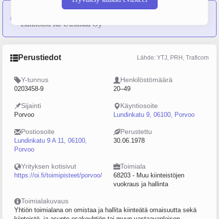
Isännöinti-Moduli Oy
on sulautunut yritykseen Oiva
Isännöinti Itä-Uusimaa Oy
Perustiedot
Lähde: YTJ, PRH, Traficom
Y-tunnus
Henkilöstömäärä
0203458-9
20–49
Sijainti
Käyntiosoite
Porvoo
Lundinkatu 9, 06100, Porvoo
Postiosoite
Perustettu
Lundinkatu 9 A 11, 06100,
30.06.1978
Porvoo
Yrityksen kotisivut
Toimiala
https://oi.fi/toimipisteet/porvoo/
68203 - Muu kiinteistöjen
vuokraus ja hallinta
Toimialakuvaus
Yhtiön toimialana on omistaa ja hallita kiinteätä omaisuutta sekä
kiinteistö- ja asunto-osakeyhtiön tai muun vastaavanlaisen