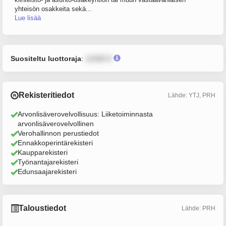
yhteisön osakkeita sekä...
Lue lisää
Suositeltu luottoraja
:
12345 €
Rekisteritiedot
Lähde: YTJ, PRH
Arvonlisäverovelvollisuus: Liiketoiminnasta
arvonlisäverovelvollinen
Verohallinnon perustiedot
Ennakkoperintärekisteri
Kaupparekisteri
Työnantajarekisteri
Edunsaajarekisteri
Taloustiedot
Lähde: PRH