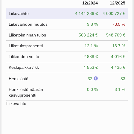
12/2024
12/2025
Liikevaihto
4 144 286 €
4 000 727 €
Liikevaihdon muutos
9.8 %
-3.5 %
Liiketoiminnan tulos
503 224 €
548 709 €
Liiketulosprosentti
12.1 %
13.7 %
Tilikauden voitto
2 888 €
4 016 €
Keskipalkka / kk
4 553 €
4 435 €
Henkilöstö
32
33
Henkilöstömäärän
0.0 %
3.1 %
kasvuprosentti
Liikevaihto