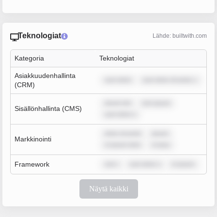
Teknologiat
Lähde: builtwith.com
Kategoria
Teknologiat
Asiakkuudenhallinta
sum dolor
sum dolor sit amet, c
(CRM)
ipsum dol
rem ipsum
Sisällönhallinta (CMS)
sum dolor s
dolor sit amet
ipsum
Markkinointi
m ipsum dolo
m ipsu
Framework
rem i
sum dolor s
m ipsum
Näytä kaikki