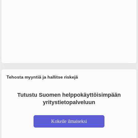
Tehosta myyntiä ja hallitse riskejä
Tutustu Suomen helppokäyttöisimpään
yritystietopalveluun
Kokeile ilmaiseksi