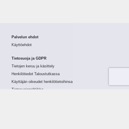
Palvelun ehdot
Käyttöehdot
Tietosuoja ja GDPR
Tietojen keruu ja käsittely
Henkilötiedot Taloustutkassa
Käyttäjän oikeudet henkilötietoihinsa
Tietosuojapolitiikka
Tietoturvapolitiikka
Evästeet
Tutustu palveluun
Ratkaisut