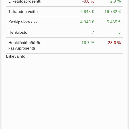
Liiketulosprosentti
-0.8 %
2.9 %
Tilikauden voitto
2 845 €
19 732 €
Keskipalkka / kk
4 345 €
5 465 €
Henkilöstö
7
5
Henkilöstömäärän
16.7 %
-28.6 %
kasvuprosentti
Liikevaihto