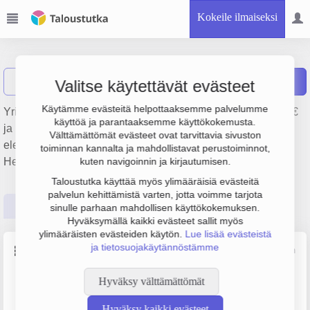
Kokeile ilmaiseksi
Simex Oy
Näytä haku
Raportit
Valitse käytettävät evästeet
Käytämme evästeitä helpottaaksemme palvelumme
Yrityksen Simex Oy liikevaihto on 5.5 milj. €, tulos 160 000 €
käyttöä ja parantaaksemme käyttökokemusta.
ja henkilöstömäärä 5. Sen päätoimiala on Kodin viihde-
Välttämättömät evästeet ovat tarvittavia sivuston
elektroniikan tukkukauppa, perustamisvuosi 1978 ja sijainti
toiminnan kannalta ja mahdollistavat perustoiminnot,
Helsinki. Yrityksen yhtiömuoto Osakeyhtiö (OY).
kuten navigoinnin ja kirjautumisen.
Taloustutka käyttää myös ylimääräisiä evästeitä
palvelun kehittämistä varten, jotta voimme tarjota
Perustiedot
Tilinpäätösluvut
Päättäjätiedot
sinulle parhaan mahdollisen käyttökokemuksen.
Hyväksymällä kaikki evästeet sallit myös
ylimääräisten evästeiden käytön.
Lue lisää evästeistä
ja tietosuojakäytännöstämme
Perustiedot
Lähde: YTJ, PRH, Traficom
Hyväksy välttämättömät
Y-tunnus
Henkilöstömäärä
0203534-6
5–9
Hyväksy kaikki evästeet