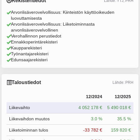
Rekisteritiedot
Lähde: YTJ, PRH
Arvonlisäverovelvollisuus: Kiinteistön käyttöoikeuden
luovuttamisesta
Arvonlisäverovelvollisuus: Liiketoiminnasta
arvonlisäverovelvollinen
Verohallinnon perustiedot
Ennakkoperintärekisteri
Kaupparekisteri
Työnantajarekisteri
Edunsaajarekisteri
Taloustiedot
Lähde: PRH
12/2024
12/2025
Liikevaihto
4 052 178 €
5 490 018 €
Liikevaihdon muutos
3.0 %
35.5 %
Liiketoiminnan tulos
-33 782 €
159 820 €