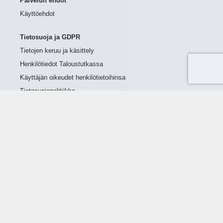
Palvelun ehdot
Käyttöehdot
Tietosuoja ja GDPR
Tietojen keruu ja käsittely
Henkilötiedot Taloustutkassa
Käyttäjän oikeudet henkilötietoihinsa
Tietosuojapolitiikka
Tietoturvapolitiikka
Evästeet
Tutustu palveluun
Ratkaisut
Tietoa palvelusta
Luottorajan määrittely
Tunnusluvut
Maksuviiveet
Hinnasto