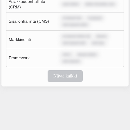
Asiakkuudenhallinta
sum dolor
dolor sit amet, con
(CRM)
m ipsum do
m ipsum
Sisällönhallinta (CMS)
rem ipsum dolo
m ipsum dolor sit
ipsum
Markkinointi
rem ipsum dol
rem ips
rem i
ipsum dolor
Framework
rem ipsum
Näytä kaikki