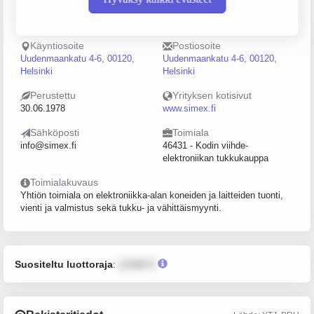
Puhelin
Sijainti
0941500200
Helsinki
Käyntiosoite
Postiosoite
Uudenmaankatu 4-6, 00120,
Uudenmaankatu 4-6, 00120,
Helsinki
Helsinki
Perustettu
Yrityksen kotisivut
30.06.1978
www.simex.fi
Sähköposti
Toimiala
info@simex.fi
46431 - Kodin viihde-
elektroniikan tukkukauppa
Toimialakuvaus
Yhtiön toimiala on elektroniikka-alan koneiden ja laitteiden tuonti,
vienti ja valmistus sekä tukku- ja vähittäismyynti.
Suositeltu luottoraja
:
12345 €