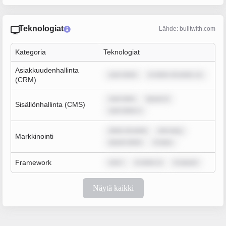
Teknologiat
Lähde: builtwith.com
Kategoria
Teknologiat
Asiakkuudenhallinta
sum dolor
m dolor sit amet, co
(CRM)
sum dolo
ipsum d
Sisällönhallinta (CMS)
sum dolor s
dolor sit amet
rem ipsu
Markkinointi
ipsum dolor
m ipsu
Framework
rem i
m dolor si
m ipsum
Näytä kaikki