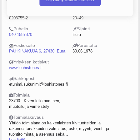
Y-tunnus
Henkilöstömäärä
0203755-2
20–49
Puhelin
Sijainti
040-1587870
Eura
Postiosoite
Perustettu
PÄHKINÄKUJA 6, 27430, Eura
30.06.1978
Yrityksen kotisivut
www.louhistones.fi
Sähköposti
etunimi.sukunimi@louhistones.fi
Toimiala
23700 - Kiven leikkaaminen,
muotoilu ja viimeistely
Toimialakuvaus
Yhtiön toimialana on kaikenlaisten kivituotteiden ja
rakennustarvikkeiden valmistus, osto, myynti, vienti- ja
tuontitoiminta ja asennus sekä...
Lue lisää