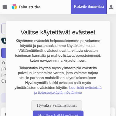
Kokeile ilmaiseksi
Näytä haku
Valitse käytettävät evästeet
Vientikivi Oy Finland
Käytämme evästeitä helpottaaksemme palvelumme
käyttöä ja parantaaksemme käyttökokemusta.
Välttämättömät evästeet ovat tarvittavia sivuston
Raportit
toiminnan kannalta ja mahdollistavat perustoiminnot,
kuten navigoinnin ja kirjautumisen.
Yrityksen Vientikivi Oy Finland liiketulos on 140 000 €. Sen
Taloustutka käyttää myös ylimääräisiä evästeitä
päätoimiala on Kiven leikkaaminen, muotoilu ja viimeistely,
palvelun kehittämistä varten, jotta voimme tarjota
perustamisvuosi 1978 ja sijainti Eura. Yrityksen yhtiömuoto
sinulle parhaan mahdollisen käyttökokemuksen.
Osakeyhtiö (OY).
Hyväksymällä kaikki evästeet sallit myös
ylimääräisten evästeiden käytön.
Lue lisää evästeistä
ja tietosuojakäytännöstämme
Perustiedot
Tilinpäätösluvut
Päättäjätiedot
Hyväksy välttämättömät
Perustiedot
Lähde: YTJ, PRH, Traficom
Hyväksy kaikki evästeet