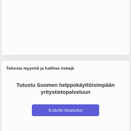
Tehosta myyntiä ja hallitse riskejä
Tutustu Suomen helppokäyttöisimpään
yritystietopalveluun
Kokeile ilmaiseksi