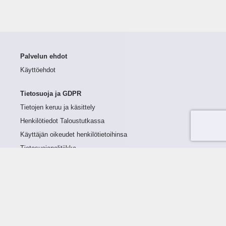
Palvelun ehdot
Käyttöehdot
Tietosuoja ja GDPR
Tietojen keruu ja käsittely
Henkilötiedot Taloustutkassa
Käyttäjän oikeudet henkilötietoihinsa
Tietosuojapolitiikka
Tietoturvapolitiikka
Evästeet
Tutustu palveluun
Ratkaisut
Tietoa palvelusta