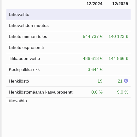
12/2024
12/2025
Liikevaihto
Liikevaihdon muutos
Liiketoiminnan tulos
544 737 €
140 123 €
Liiketulosprosentti
Tilikauden voitto
486 613 €
144 866 €
Keskipalkka / kk
3 644 €
Henkilöstö
19
21
Henkilöstömäärän kasvuprosentti
0.0 %
9.0 %
Liikevaihto