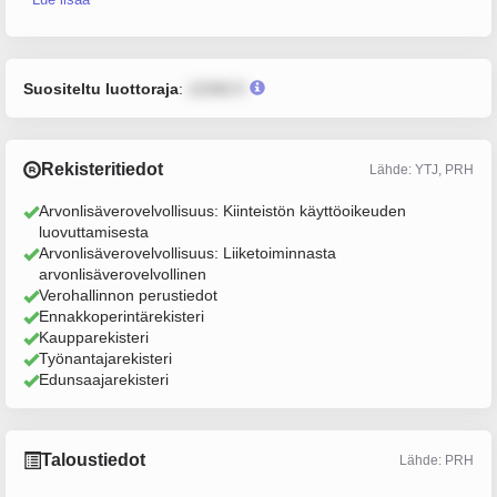
Suositeltu luottoraja
:
12345 €
Rekisteritiedot
Lähde: YTJ, PRH
Arvonlisäverovelvollisuus: Kiinteistön käyttöoikeuden
luovuttamisesta
Arvonlisäverovelvollisuus: Liiketoiminnasta
arvonlisäverovelvollinen
Verohallinnon perustiedot
Ennakkoperintärekisteri
Kaupparekisteri
Työnantajarekisteri
Edunsaajarekisteri
Taloustiedot
Lähde: PRH