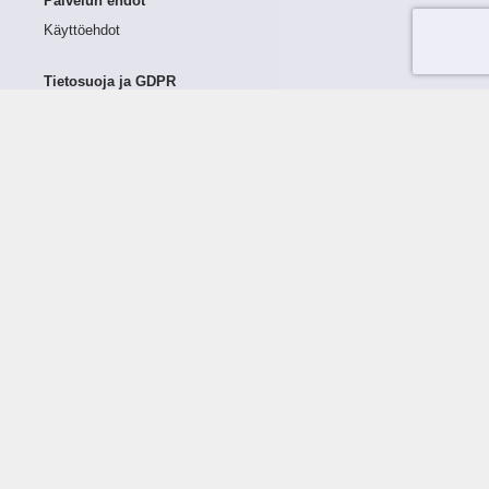
Palvelun ehdot
Käyttöehdot
Tietosuoja ja GDPR
Tietojen keruu ja käsittely
Henkilötiedot Taloustutkassa
Käyttäjän oikeudet henkilötietoihinsa
Tietosuojapolitiikka
Tietoturvapolitiikka
Evästeet
Tutustu palveluun
Ratkaisut
Tietoa palvelusta
Luottorajan määrittely
Tunnusluvut
Maksuviiveet
Hinnasto