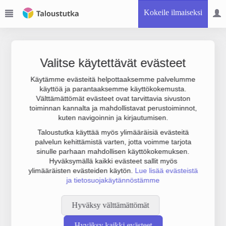
Kokeile ilmaiseksi
Valitse käytettävät evästeet
Käytämme evästeitä helpottaaksemme palvelumme
käyttöä ja parantaaksemme käyttökokemusta.
Joudumme käyttämään botinestovarmennusta sivustollamme.
Välttämättömät evästeet ovat tarvittavia sivuston
Suoritathan alla olevan varmistuksen.
toiminnan kannalta ja mahdollistavat perustoiminnot,
kuten navigoinnin ja kirjautumisen.
Taloustutka käyttää myös ylimääräisiä evästeitä
palvelun kehittämistä varten, jotta voimme tarjota
sinulle parhaan mahdollisen käyttökokemuksen.
Hyväksymällä kaikki evästeet sallit myös
ylimääräisten evästeiden käytön.
Lue lisää evästeistä
ja tietosuojakäytännöstämme
Hyväksy välttämättömät
Hyväksy kaikki evästeet