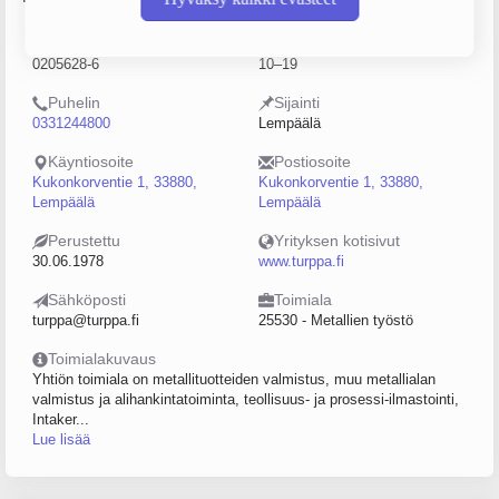
Y-tunnus
Henkilöstömäärä
0205628-6
10–19
Puhelin
Sijainti
0331244800
Lempäälä
Käyntiosoite
Postiosoite
Kukonkorventie 1, 33880,
Kukonkorventie 1, 33880,
Lempäälä
Lempäälä
Perustettu
Yrityksen kotisivut
30.06.1978
www.turppa.fi
Sähköposti
Toimiala
turppa@turppa.fi
25530 - Metallien työstö
Toimialakuvaus
Yhtiön toimiala on metallituotteiden valmistus, muu metallialan
valmistus ja alihankintatoiminta, teollisuus- ja prosessi-ilmastointi,
Intaker...
Lue lisää