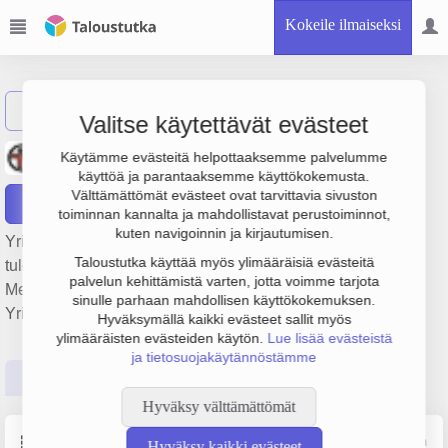
Kokeile ilmaiseksi
Näytä haku
Valitse käytettävät evästeet
Metallipalvelu Turppa Oy
Käytämme evästeitä helpottaaksemme palvelumme
käyttöä ja parantaaksemme käyttökokemusta.
Välttämättömät evästeet ovat tarvittavia sivuston
Raportit
toiminnan kannalta ja mahdollistavat perustoiminnot,
kuten navigoinnin ja kirjautumisen.
Yrityksen Metallipalvelu Turppa Oy liikevaihto on 1.9 milj. €,
Taloustutka käyttää myös ylimääräisiä evästeitä
tulos 94 000 € ja henkilöstömäärä 10. Sen päätoimiala on
palvelun kehittämistä varten, jotta voimme tarjota
Metallien työstö, perustamisvuosi 1978 ja sijainti Lempäälä.
sinulle parhaan mahdollisen käyttökokemuksen.
Yrityksen yhtiömuoto Osakeyhtiö (OY).
Hyväksymällä kaikki evästeet sallit myös
ylimääräisten evästeiden käytön.
Lue lisää evästeistä
ja tietosuojakäytännöstämme
Perustiedot
Tilinpäätösluvut
Päättäjätiedot
Hyväksy välttämättömät
Perustiedot
Lähde: YTJ, PRH, Traficom
Hyväksy kaikki evästeet