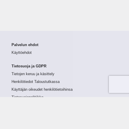
Palvelun ehdot
Käyttöehdot
Tietosuoja ja GDPR
Tietojen keruu ja käsittely
Henkilötiedot Taloustutkassa
Käyttäjän oikeudet henkilötietoihinsa
Tietosuojapolitiikka
Tietoturvapolitiikka
Evästeet
Tutustu palveluun