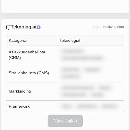
Teknologiat
Lähde: builtwith.com
Kategoria
Teknologiat
m ipsum dol
Asiakkuudenhallinta
(CRM)
rem ipsum dolor sit amet
ipsum dol
m ipsum
Sisällönhallinta (CMS)
m dolor si
rem ipsum dolor sit
ipsum
Markkinointi
rem ipsum dol
m ipsu
Framework
rem i
sum dolor s
ipsum d
Näytä kaikki