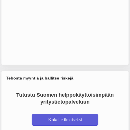
Tehosta myyntiä ja hallitse riskejä
Tutustu Suomen helppokäyttöisimpään
yritystietopalveluun
Kokeile ilmaiseksi