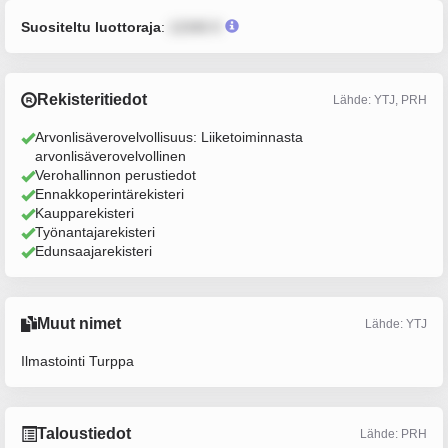
Suositeltu luottoraja
:
12345 €
Rekisteritiedot
Lähde: YTJ, PRH
Arvonlisäverovelvollisuus: Liiketoiminnasta
arvonlisäverovelvollinen
Verohallinnon perustiedot
Ennakkoperintärekisteri
Kaupparekisteri
Työnantajarekisteri
Edunsaajarekisteri
Muut nimet
Lähde: YTJ
Ilmastointi Turppa
Taloustiedot
Lähde: PRH