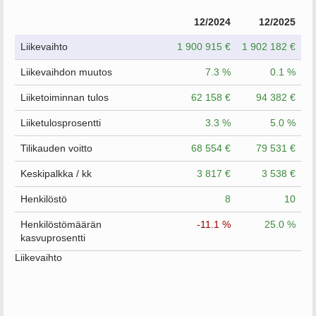
12/2024
12/2025
Liikevaihto
1 900 915 €
1 902 182 €
Liikevaihdon muutos
7.3 %
0.1 %
Liiketoiminnan tulos
62 158 €
94 382 €
Liiketulosprosentti
3.3 %
5.0 %
Tilikauden voitto
68 554 €
79 531 €
Keskipalkka / kk
3 817 €
3 538 €
Henkilöstö
8
10
Henkilöstömäärän
-11.1 %
25.0 %
kasvuprosentti
Liikevaihto