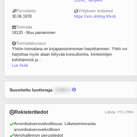
33100, Tampere
Perustettu
Yrityksen kotisivut
30.06.1978
https://xm.ohrling.fi/koti
Toimiala
18120 - Muu painaminen
Toimialakuvaus
Yhtiön toimialana on kirjapainotoiminnan harjoittaminen. Yhtiö voi
harjoittaa myös alaan liittyvää konsultointia, kiinteistöjen
kehittämistä ja...
Lue lisää
Suositeltu luottoraja
:
12345 €
Rekisteritiedot
Lähde: YTJ, PRH
Arvonlisäverovelvollisuus: Liiketoiminnasta
arvonlisäverovelvollinen
Verohallinnon perustiedot