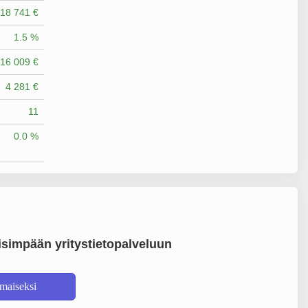
18 741 €
1.5 %
16 009 €
4 281 €
11
0.0 %
simpään yritystietopalveluun
lmaiseksi