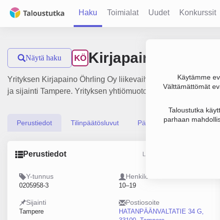
Haku
Toimialat
Uudet
Konkurssit
Kirjapaino Öhrling
Näytä haku
KÖ
Käytämme evä
Yrityksen Kirjapaino Öhrling Oy liikevaihto on 1.2 milj. €, 
Välttämättömät evä
ja sijainti Tampere. Yrityksen yhtiömuoto Osakeyhtiö (OY).
Taloustutka käyt
parhaan mahdollis
Perustiedot
Tilinpäätösluvut
Päättäjätiedot
Perustiedot
Lähde: YTJ, PRH, Traficom
Y-tunnus
Henkilöstömäärä
0205958-3
10–19
Sijainti
Postiosoite
Tampere
HATANPÄÄNVALTATIE 34 G,