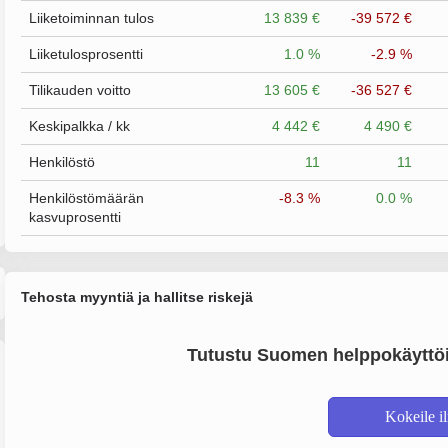
Liiketoiminnan tulos
13 839 €
-39 572 €
Liiketulosprosentti
1.0 %
-2.9 %
Tilikauden voitto
13 605 €
-36 527 €
Keskipalkka / kk
4 442 €
4 490 €
Henkilöstö
11
11
Henkilöstömäärän
-8.3 %
0.0 %
kasvuprosentti
Tehosta myyntiä ja hallitse riskejä
Tutustu Suomen helppokäyttöi
Kokeile i