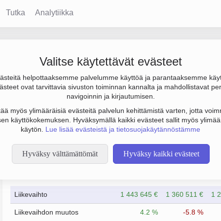
Tutka
Analytiikka
 Oy
Valitse käytettävät evästeet
steitä helpottaaksemme palvelumme käyttöä ja parantaaksemme käy
tulos 19 000 € ja henkilöstömäärä 11. Sen päätoimiala on Muu pa
steet ovat tarvittavia sivuston toiminnan kannalta ja mahdollistavat pe
navigoinnin ja kirjautumisen.
tää myös ylimääräisiä evästeitä palvelun kehittämistä varten, jotta voimm
en käyttökokemuksen. Hyväksymällä kaikki evästeet sallit myös ylimää
käytön.
Lue lisää evästeistä ja tietosuojakäytännöstämme
Hyväksy välttämättömät
Hyväksy kaikki evästeet
Taloustiedot
1/2023
1/2024
Liikevaihto
1 443 645 €
1 360 511 €
1 
Liikevaihdon muutos
4.2 %
-5.8 %