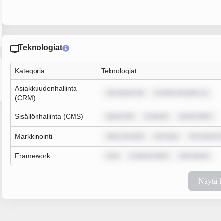
Teknologiat
Kategoria
Teknologiat
Asiakkuudenhallinta
rem ipsum do
m dolor sit amet, co
(CRM)
Sisällönhallinta (CMS)
ipsum dol
m ipsum
ipsum dolor
Markkinointi
dolor sit amet
rem ipsu
rem ipsum 
Framework
m ip
m ipsum dolor
rem ipsum
Näytä 