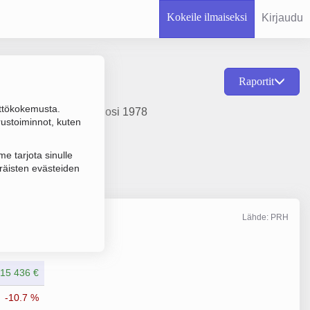
Kokeile ilmaiseksi
Kirjaudu
Raportit
ttökokemusta.
inaminen, perustamisvuosi 1978
rustoiminnot, kuten
e tarjota sinulle
räisten evästeiden
Lähde: PRH
Liikevaihto
1/2025
215 436 €
-10.7 %