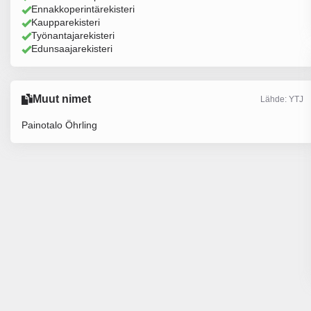
Ennakkoperintärekisteri
Kaupparekisteri
Työnantajarekisteri
Edunsaajarekisteri
Muut nimet
Lähde: YTJ
Painotalo Öhrling