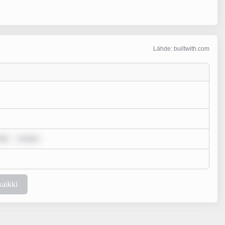
Lähde: builtwith.com
dol
m ipsu
kaikki