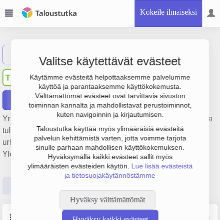
Kokeile ilmaiseksi
Näytä haku
Valitse käytettävät evästeet
Tampereen Ravirata Oy
TR
Käytämme evästeitä helpottaaksemme palvelumme
käyttöä ja parantaaksemme käyttökokemusta.
Välttämättömät evästeet ovat tarvittavia sivuston
Raportit
toiminnan kannalta ja mahdollistavat perustoiminnot,
kuten navigoinnin ja kirjautumisen.
Yrityksen Tampereen Ravirata Oy liikevaihto on 888 000 € ja
Taloustutka käyttää myös ylimääräisiä evästeitä
tulos -150 000 €. Sen päätoimiala on Liikunta- ja
palvelun kehittämistä varten, jotta voimme tarjota
urheiluseurojen toiminta, perustamisvuosi 1978 ja sijainti
sinulle parhaan mahdollisen käyttökokemuksen.
Ylöjärvi. Yrityksen yhtiömuoto Osakeyhtiö (OY).
Hyväksymällä kaikki evästeet sallit myös
ylimääräisten evästeiden käytön.
Lue lisää evästeistä
ja tietosuojakäytännöstämme
Perustiedot
Tilinpäätösluvut
Päättäjätiedot
Hyväksy välttämättömät
Perustiedot
Lähde: YTJ, PRH, Traficom
Hyväksy kaikki evästeet