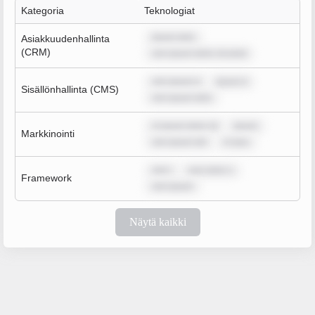
Kategoria
Teknologiat
ipsum dolo
Asiakkuudenhallinta
(CRM)
rem ipsum dolor sit amet
rem ipsum d
ipsum d
Sisällönhallinta (CMS)
rem ipsum dolo
m ipsum dolor sit
ipsum
Markkinointi
rem ipsum dol
m ipsu
rem i
sum dolor s
Framework
rem ipsum
Näytä kaikki