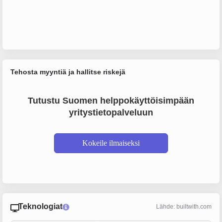
Tehosta myyntiä ja hallitse riskejä
Tutustu Suomen helppokäyttöisimpään
yritystietopalveluun
Kokeile ilmaiseksi
Teknologiat
Lähde: builtwith.com