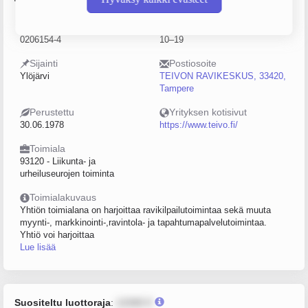
Y-tunnus
Henkilöstömäärä
0206154-4
10–19
Sijainti
Postiosoite
Ylöjärvi
TEIVON RAVIKESKUS, 33420,
Tampere
Perustettu
Yrityksen kotisivut
30.06.1978
https://www.teivo.fi/
Toimiala
93120 - Liikunta- ja
urheiluseurojen toiminta
Toimialakuvaus
Yhtiön toimialana on harjoittaa ravikilpailutoimintaa sekä muuta
myynti-, markkinointi-,ravintola- ja tapahtumapalvelutoimintaa.
Yhtiö voi harjoittaa
Lue lisää
Suositeltu luottoraja
:
12345 €