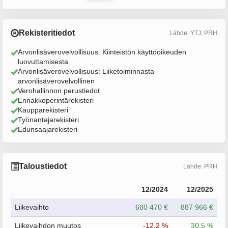
Rekisteritiedot
Lähde: YTJ, PRH
Arvonlisäverovelvollisuus: Kiinteistön käyttöoikeuden
luovuttamisesta
Arvonlisäverovelvollisuus: Liiketoiminnasta
arvonlisäverovelvollinen
Verohallinnon perustiedot
Ennakkoperintärekisteri
Kaupparekisteri
Työnantajarekisteri
Edunsaajarekisteri
Taloustiedot
Lähde: PRH
12/2024
12/2025
Liikevaihto
680 470 €
887 966 €
Liikevaihdon muutos
-12.2 %
30.5 %