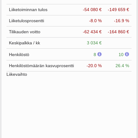
Liiketoiminnan tulos
-54 080 €
-149 659 €
Liiketulosprosentti
-8.0 %
-16.9 %
Tilikauden voitto
-62 434 €
-164 860 €
Keskipalkka / kk
3 034 €
Henkilöstö
8
10
Henkilöstömäärän kasvuprosentti
-20.0 %
26.4 %
Liikevaihto