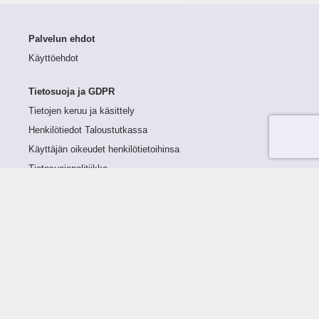
Palvelun ehdot
Käyttöehdot
Tietosuoja ja GDPR
Tietojen keruu ja käsittely
Henkilötiedot Taloustutkassa
Käyttäjän oikeudet henkilötietoihinsa
Tietosuojapolitiikka
Tietoturvapolitiikka
Evästeet
Tutustu palveluun
Ratkaisut
Tietoa palvelusta
Luottorajan määrittely
Tunnusluvut