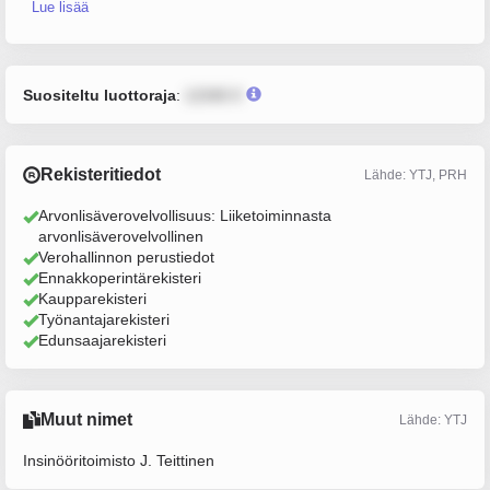
Lue lisää
Suositeltu luottoraja
:
12345 €
Rekisteritiedot
Lähde: YTJ, PRH
Arvonlisäverovelvollisuus: Liiketoiminnasta
arvonlisäverovelvollinen
Verohallinnon perustiedot
Ennakkoperintärekisteri
Kaupparekisteri
Työnantajarekisteri
Edunsaajarekisteri
Muut nimet
Lähde: YTJ
Insinööritoimisto J. Teittinen