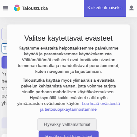
Kokeile ilmaiseksi
Näytä haku
Valitse käytettävät evästeet
Teittinen Hydraulics Oy
TH
Käytämme evästeitä helpottaaksemme palvelumme
käyttöä ja parantaaksemme käyttökokemusta.
Välttämättömät evästeet ovat tarvittavia sivuston
Raportit
toiminnan kannalta ja mahdollistavat perustoiminnot,
kuten navigoinnin ja kirjautumisen.
Yrityksen Teittinen Hydraulics Oy liiketulos on 103 000 € ja
Taloustutka käyttää myös ylimääräisiä evästeitä
henkilöstömäärä 3. Sen päätoimiala on Muu
palvelun kehittämistä varten, jotta voimme tarjota
teollisuuskäyttöön tarkoitettujen koneiden tukkukauppa,
sinulle parhaan mahdollisen käyttökokemuksen.
perustamisvuosi 1978 ja sijainti Tampere. Yrityksen
Hyväksymällä kaikki evästeet sallit myös
yhtiömuoto Osakeyhtiö (OY).
ylimääräisten evästeiden käytön.
Lue lisää evästeistä
ja tietosuojakäytännöstämme
Perustiedot
Tilinpäätösluvut
Päättäjätiedot
Hyväksy välttämättömät
Hyväksy kaikki evästeet