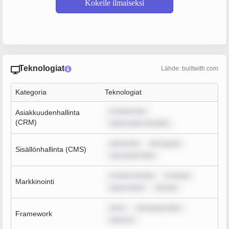
Kokeile ilmaiseksi
Teknologiat
Lähde: builtwith.com
Kategoria
Teknologiat
m ipsum dol
Asiakkuudenhallinta
(CRM)
ipsum dolor sit amet,
ipsum dol
rem ipsum
Sisällönhallinta (CMS)
rem ipsum dolo
m dolor sit ame
m ipsum
Markkinointi
ipsum dolor
rem ips
rem i
rem ipsum dolo
Framework
ipsum d