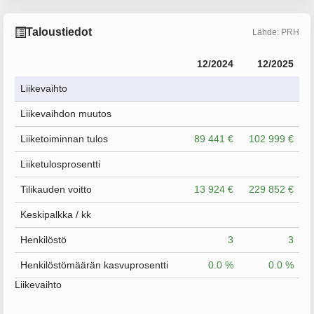
Taloustiedot
Lähde: PRH
12/2024
12/2025
Liikevaihto
Liikevaihdon muutos
Liiketoiminnan tulos
89 441 €
102 999 €
Liiketulosprosentti
Tilikauden voitto
13 924 €
229 852 €
Keskipalkka / kk
Henkilöstö
3
3
Henkilöstömäärän kasvuprosentti
0.0 %
0.0 %
Liikevaihto