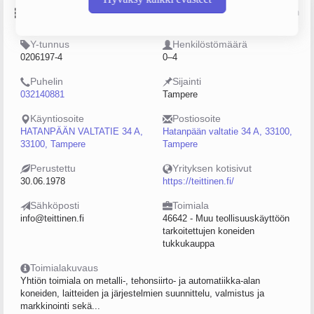
Perustiedot
Lähde: YTJ, PRH, Traficom
Y-tunnus
Henkilöstömäärä
0206197-4
0–4
Puhelin
Sijainti
032140881
Tampere
Käyntiosoite
Postiosoite
HATANPÄÄN VALTATIE 34 A,
Hatanpään valtatie 34 A, 33100,
33100, Tampere
Tampere
Perustettu
Yrityksen kotisivut
30.06.1978
https://teittinen.fi/
Sähköposti
Toimiala
info@teittinen.fi
46642 - Muu teollisuuskäyttöön
tarkoitettujen koneiden
tukkukauppa
Toimialakuvaus
Yhtiön toimiala on metalli-, tehonsiirto- ja automatiikka-alan
koneiden, laitteiden ja järjestelmien suunnittelu, valmistus ja
markkinointi sekä...