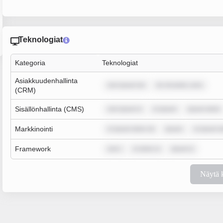
Teknologiat
Kategoria
Teknologiat
Asiakkuudenhallinta
rem ipsum do
lor sit amet, cons
(CRM)
Sisällönhallinta (CMS)
rem ipsum d
m ipsum
ipsum dolor
Markkinointi
m ipsum dolor sit
ipsum
m ipsum d
Framework
rem i
m dolor si
ipsum d
Näytä 