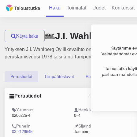
Haku
Toimialat
Uudet
Konkurssit
J.I. Wahlberg Oy
Näytä haku
Käytämme evä
Yrityksen J.I. Wahlberg Oy liikevaihto on 279 000 €, tulos 33
Välttämättömät evä
perustamisvuosi 1978 ja sijainti Tampere. Yrityksen yhtiömuo
Taloustutka käyt
parhaan mahdollis
Perustiedot
Tilinpäätösluvut
Päättäjätiedot
Perustiedot
Lähde: YTJ, PRH, Traficom
Y-tunnus
Henkilöstömäärä
0206226-4
0–4
Puhelin
Sijainti
03-2129645
Tampere