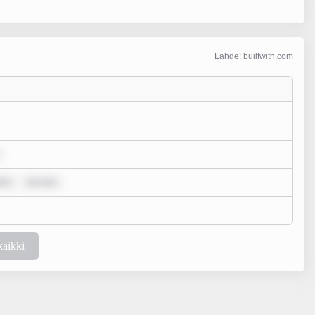
Lähde: builtwith.com
olo
rem ips
kaikki