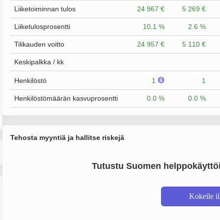
Liiketoiminnan tulos
24 967 €
5 269 €
Liiketulosprosentti
10.1 %
2.6 %
Tilikauden voitto
24 957 €
5 110 €
Keskipalkka / kk
Henkilöstö
1
1
Henkilöstömäärän kasvuprosentti
0.0 %
0.0 %
Tehosta myyntiä ja hallitse riskejä
Tutustu Suomen helppokäyttöi
Kokeile i