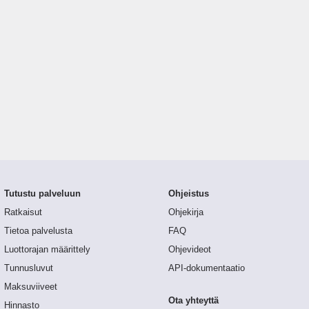
Tutustu palveluun
Ohjeistus
Ratkaisut
Ohjekirja
Tietoa palvelusta
FAQ
Luottorajan määrittely
Ohjevideot
Tunnusluvut
API-dokumentaatio
Maksuviiveet
Ota yhteyttä
Hinnasto