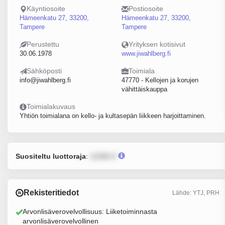
Käyntiosoite
Postiosoite
Hämeenkatu 27, 33200,
Hämeenkatu 27, 33200,
Tampere
Tampere
Perustettu
Yrityksen kotisivut
30.06.1978
www.jiwahlberg.fi
Sähköposti
Toimiala
info@jiwahlberg.fi
47770 - Kellojen ja korujen
vähittäiskauppa
Toimialakuvaus
Yhtiön toimialana on kello- ja kultasepän liikkeen harjoittaminen.
Suositeltu luottoraja
:
12345 €
Rekisteritiedot
Lähde: YTJ, PRH
Arvonlisäverovelvollisuus: Liiketoiminnasta
arvonlisäverovelvollinen