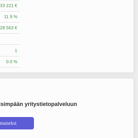
33 221 €
11.9 %
28 563 €
1
0.0 %
simpään yritystietopalveluun
lmaiseksi