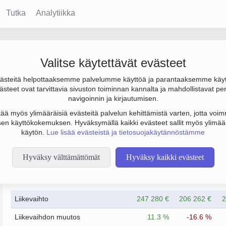
Tutka
Analytiikka
Valitse käytettävät evästeet
steitä helpottaaksemme palvelumme käyttöä ja parantaaksemme käy
 000 € ja henkilöstömäärä 1. Sen päätoimiala on Kellojen ja kor
steet ovat tarvittavia sivuston toiminnan kannalta ja mahdollistavat pe
to Osakeyhtiö (OY).
navigoinnin ja kirjautumisen.
tää myös ylimääräisiä evästeitä palvelun kehittämistä varten, jotta voimm
en käyttökokemuksen. Hyväksymällä kaikki evästeet sallit myös ylimää
käytön.
Lue lisää evästeistä ja tietosuojakäytännöstämme
Hyväksy välttämättömät
Hyväksy kaikki evästeet
Taloustiedot
12/2023
12/2024
Liikevaihto
247 280 €
206 262 €
2
Liikevaihdon muutos
11.3 %
-16.6 %