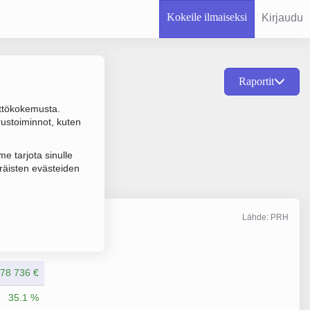
Kokeile ilmaiseksi
Kirjaudu
Raportit
ttökokemusta.
ujen vähittäiskauppa,
rustoiminnot, kuten
e tarjota sinulle
räisten evästeiden
Lähde: PRH
Liikevaihto
12/2025
78 736 €
35.1 %