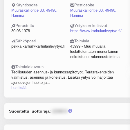
Käyntiosoite
Postiosoite
Muuraskalliontie 33, 49490,
Muuraskalliontie 33, 49490,
Hamina
Hamina
Perustettu
Yrityksen kotisivut
30.06.1978
https://www.karhulanlevytyo.fi/
Sähköposti
Toimiala
pekka.karhu@karhulanlevytyo.fi
43999 - Muu muualla
luokittelematon monenlainen
erikoistunut rakennustoiminta
Toimialakuvaus
Teollisuuden asennus- ja kunnossapitotyöt. Teräsrakenteiden
valmistus, asennus ja koneistus. Lisäksi yritys voi harjoittaa
ajoneuvojen huolto-ja...
Lue lisää
Suositeltu luottoraja
:
12345 €