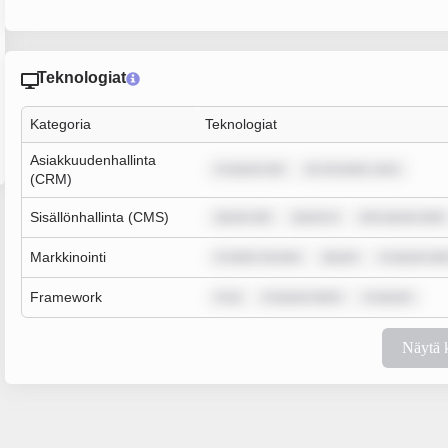
Teknologiat
Kategoria
Teknologiat
Asiakkuudenhallinta
m ipsum dol
lor sit amet, cons
(CRM)
Sisällönhallinta (CMS)
ipsum dol
ipsum d
rem ipsum dolo
Markkinointi
m dolor sit ame
ipsum
m ipsum dol
Framework
m ip
m ipsum dolor
m ipsum
Näytä 