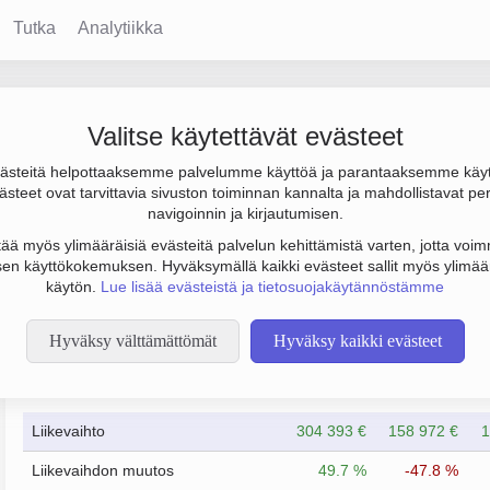
Tutka
Analytiikka
 Oy
Valitse käytettävät evästeet
steitä helpottaaksemme palvelumme käyttöä ja parantaaksemme käy
os -2 000 € ja henkilöstömäärä 4. Sen päätoimiala on Muu muual
steet ovat tarvittavia sivuston toiminnan kannalta ja mahdollistavat pe
nti Hamina. Yrityksen yhtiömuoto Osakeyhtiö (OY).
navigoinnin ja kirjautumisen.
tää myös ylimääräisiä evästeitä palvelun kehittämistä varten, jotta voimm
en käyttökokemuksen. Hyväksymällä kaikki evästeet sallit myös ylimää
käytön.
Lue lisää evästeistä ja tietosuojakäytännöstämme
Hyväksy välttämättömät
Hyväksy kaikki evästeet
Taloustiedot
12/2023
12/2024
Liikevaihto
304 393 €
158 972 €
1
Liikevaihdon muutos
49.7 %
-47.8 %