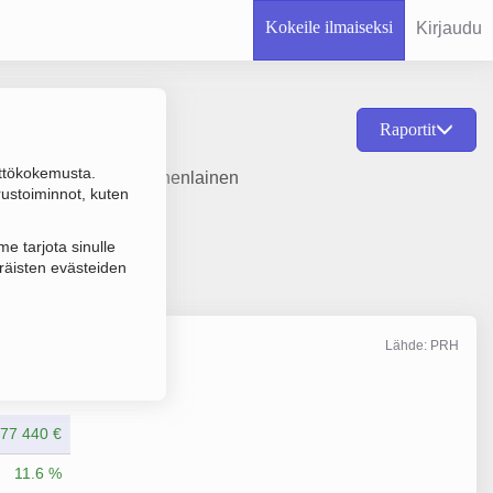
Kokeile ilmaiseksi
Kirjaudu
Raportit
ttökokemusta.
la luokittelematon monenlainen
rustoiminnot, kuten
e tarjota sinulle
räisten evästeiden
Lähde: PRH
Liikevaihto
12/2025
77 440 €
11.6 %