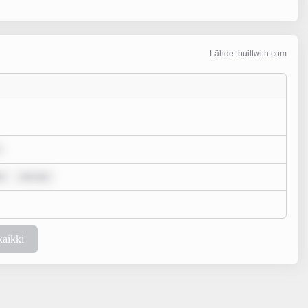
Lähde: builtwith.com
o
rem ips
kaikki