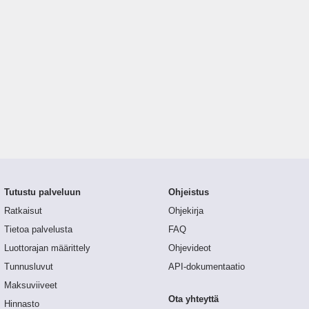
Tutustu palveluun
Ohjeistus
Ratkaisut
Ohjekirja
Tietoa palvelusta
FAQ
Luottorajan määrittely
Ohjevideot
Tunnusluvut
API-dokumentaatio
Maksuviiveet
Ota yhteyttä
Hinnasto