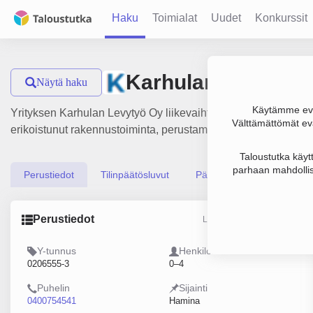
Haku
Toimialat
Uudet
Konkurssit
Karhulan Levytyö
Näytä haku
Käytämme evä
Yrityksen Karhulan Levytyö Oy liikevaihto on 177 000 €, tul
Välttämättömät evä
erikoistunut rakennustoiminta, perustamisvuosi 1978 ja sijai
Taloustutka käyt
parhaan mahdollis
Perustiedot
Tilinpäätösluvut
Päättäjätiedot
Perustiedot
Lähde: YTJ, PRH, Traficom
Y-tunnus
Henkilöstömäärä
0206555-3
0–4
Puhelin
Sijainti
0400754541
Hamina