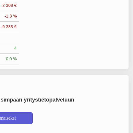
-2 308 €
-1.3 %
-9 335 €
4
0.0 %
simpään yritystietopalveluun
lmaiseksi