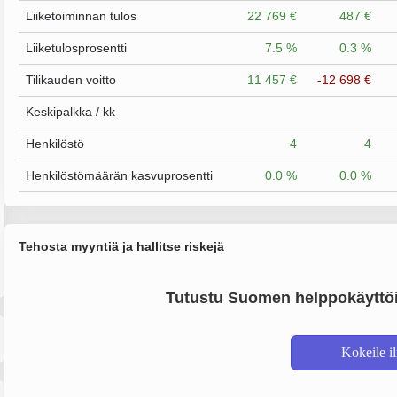
Liiketoiminnan tulos
22 769 €
487 €
Liiketulosprosentti
7.5 %
0.3 %
Tilikauden voitto
11 457 €
-12 698 €
Keskipalkka / kk
Henkilöstö
4
4
Henkilöstömäärän kasvuprosentti
0.0 %
0.0 %
Tehosta myyntiä ja hallitse riskejä
Tutustu Suomen helppokäyttöi
Kokeile i