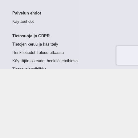
Palvelun ehdot
Käyttöehdot
Tietosuoja ja GDPR
Tietojen keruu ja käsittely
Henkilötiedot Taloustutkassa
Käyttäjän oikeudet henkilötietoihinsa
Tietosuojapolitiikka
Tietoturvapolitiikka
Evästeet
Tutustu palveluun
Ratkaisut
Tietoa palvelusta
Luottorajan määrittely
Tunnusluvut