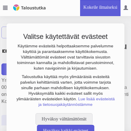
Kokeile ilmaiseksi
Näytä haku
Valitse käytettävät evästeet
Kymen Rakennesuunnittelu
Käytämme evästeitä helpottaaksemme palvelumme
käyttöä ja parantaaksemme käyttökokemusta.
Oy
Välttämättömät evästeet ovat tarvittavia sivuston
toiminnan kannalta ja mahdollistavat perustoiminnot,
kuten navigoinnin ja kirjautumisen.
Raportit
Taloustutka käyttää myös ylimääräisiä evästeitä
Yrityksen Kymen Rakennesuunnittelu Oy liikevaihto on 400
palvelun kehittämistä varten, jotta voimme tarjota
000 €, tulos -98 000 € ja henkilöstömäärä 5. Sen päätoimiala
sinulle parhaan mahdollisen käyttökokemuksen.
Hyväksymällä kaikki evästeet sallit myös
on Rakennetekninen palvelu, perustamisvuosi 1978 ja sijainti
ylimääräisten evästeiden käytön.
Lue lisää evästeistä
Kouvola. Yrityksen yhtiömuoto Osakeyhtiö (OY).
ja tietosuojakäytännöstämme
Hyväksy välttämättömät
Perustiedot
Tilinpäätösluvut
Päättäjätiedot
Hyväksy kaikki evästeet