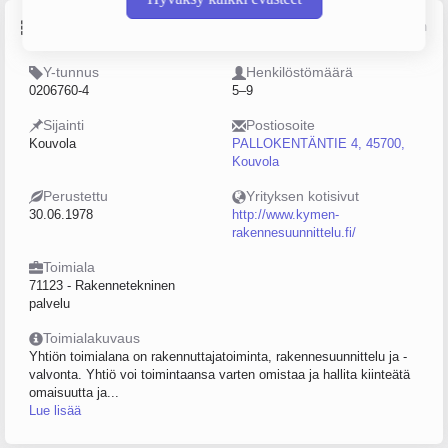
Perustiedot
Lähde: YTJ, PRH, Traficom
Y-tunnus
Henkilöstömäärä
0206760-4
5–9
Sijainti
Postiosoite
Kouvola
PALLOKENTÄNTIE 4, 45700,
Kouvola
Perustettu
Yrityksen kotisivut
30.06.1978
http://www.kymen-
rakennesuunnittelu.fi/
Toimiala
71123 - Rakennetekninen
palvelu
Toimialakuvaus
Yhtiön toimialana on rakennuttajatoiminta, rakennesuunnittelu ja -
valvonta. Yhtiö voi toimintaansa varten omistaa ja hallita kiinteätä
omaisuutta ja...
Lue lisää