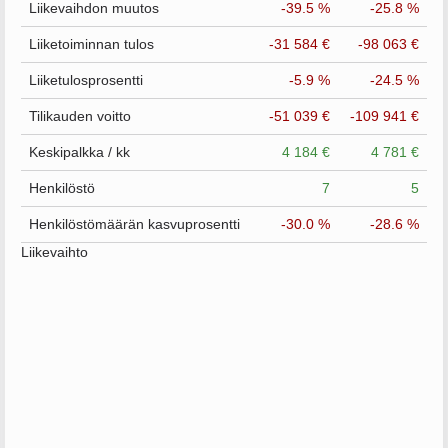
Liikevaihdon muutos
-39.5 %
-25.8 %
Liiketoiminnan tulos
-31 584 €
-98 063 €
Liiketulosprosentti
-5.9 %
-24.5 %
Tilikauden voitto
-51 039 €
-109 941 €
Keskipalkka / kk
4 184 €
4 781 €
Henkilöstö
7
5
Henkilöstömäärän kasvuprosentti
-30.0 %
-28.6 %
Liikevaihto