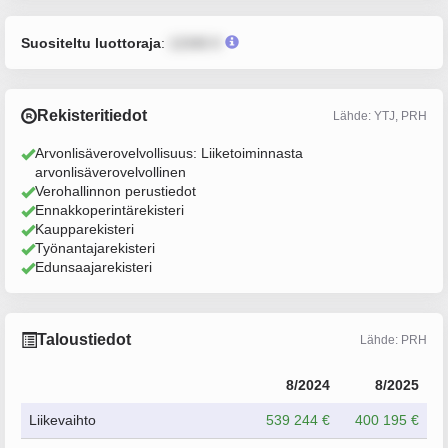
Suositeltu luottoraja
:
12345 €
Rekisteritiedot
Lähde: YTJ, PRH
Arvonlisäverovelvollisuus: Liiketoiminnasta
arvonlisäverovelvollinen
Verohallinnon perustiedot
Ennakkoperintärekisteri
Kaupparekisteri
Työnantajarekisteri
Edunsaajarekisteri
Taloustiedot
Lähde: PRH
8/2024
8/2025
Liikevaihto
539 244 €
400 195 €