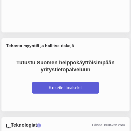
Tehosta myyntiä ja hallitse riskejä
Tutustu Suomen helppokäyttöisimpään
yritystietopalveluun
Kokeile ilmaiseksi
Teknologiat
Lähde: builtwith.com