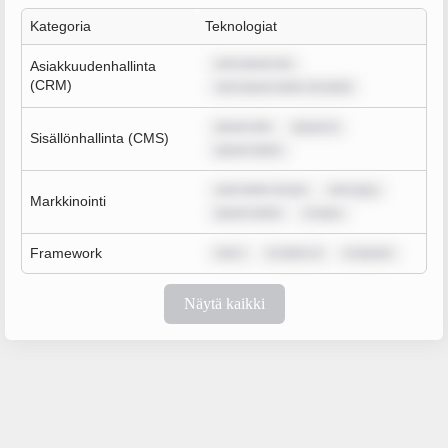
Kategoria
Teknologiat
rem ipsum do
Asiakkuudenhallinta
(CRM)
rem ipsum dolor sit amet
ipsum dol
ipsum d
Sisällönhallinta (CMS)
ipsum dolor
sum dolor sit am
rem ipsu
Markkinointi
ipsum dolor
m ipsu
Framework
rem i
m dolor si
m ipsum
Näytä kaikki