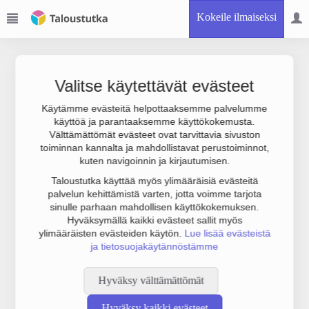
Kokeile ilmaiseksi
Valitse käytettävät evästeet
Käytämme evästeitä helpottaaksemme palvelumme
käyttöä ja parantaaksemme käyttökokemusta.
Joudumme käyttämään botinestovarmennusta sivustollamme.
Välttämättömät evästeet ovat tarvittavia sivuston
Suoritathan alla olevan varmistuksen.
toiminnan kannalta ja mahdollistavat perustoiminnot,
kuten navigoinnin ja kirjautumisen.
Taloustutka käyttää myös ylimääräisiä evästeitä
palvelun kehittämistä varten, jotta voimme tarjota
sinulle parhaan mahdollisen käyttökokemuksen.
Hyväksymällä kaikki evästeet sallit myös
ylimääräisten evästeiden käytön.
Lue lisää evästeistä
ja tietosuojakäytännöstämme
Hyväksy välttämättömät
Hyväksy kaikki evästeet