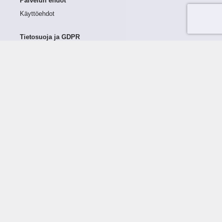
Palvelun ehdot
Käyttöehdot
Tietosuoja ja GDPR
Tietojen keruu ja käsittely
Henkilötiedot Taloustutkassa
Käyttäjän oikeudet henkilötietoihinsa
Tietosuojapolitiikka
Tietoturvapolitiikka
Evästeet
Tutustu palveluun
Ratkaisut
Tietoa palvelusta
Luottorajan määrittely
Tunnusluvut
Maksuviiveet
Hinnasto