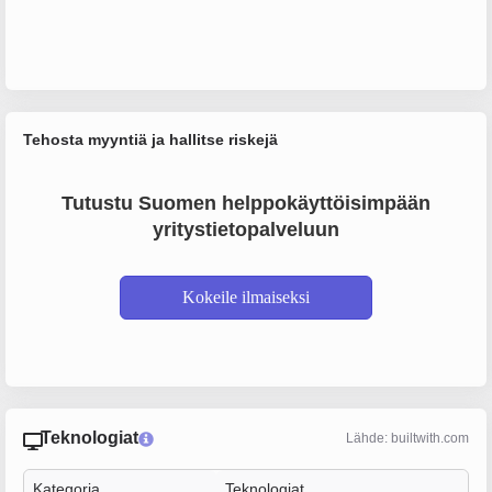
Tehosta myyntiä ja hallitse riskejä
Tutustu Suomen helppokäyttöisimpään
yritystietopalveluun
Kokeile ilmaiseksi
Teknologiat
Lähde: builtwith.com
Kategoria
Teknologiat