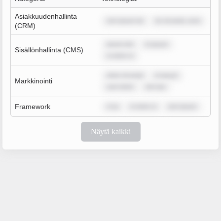
Asiakkuudenhallinta
rem ipsum do
lor sit amet, cons
(CRM)
ipsum dol
m ipsum
Sisällönhallinta (CMS)
m dolor si
dolor sit amet
m ipsum
Markkinointi
sum dolor
rem ips
Framework
m ip
m dolor si
rem ipsum
Näytä kaikki