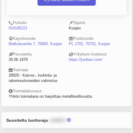
Y-tunnus
Henkilöstömäärä
0207930-6
100–249
Puhelin
Sijainti
010195221
Kuopio
Käyntiosoite
Postiosoite
Matkuksentie 7, 70800, Kuopio
PL 1702, 70701, Kuopio
Perustettu
Yrityksen kotisivut
30.06.1978
https://junttan.com/
Toimiala
28920 - Kaivos-, louhinta- ja
rakennuskoneiden valmistus
Toimialakuvaus
Yhtiön toimialana on harjoittaa metalliteollisuutta.
Suositeltu luottoraja
:
12345 €