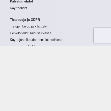
Palvelun ehdot
Käyttöehdot
Tietosuoja ja GDPR
Tietojen keruu ja käsittely
Henkilötiedot Taloustutkassa
Käyttäjän oikeudet henkilötietoihinsa
Tietosuojapolitiikka
Tietoturvapolitiikka
Evästeet
Tutustu palveluun
Ratkaisut
Tietoa palvelusta
Luottorajan määrittely
Tunnusluvut
Maksuviiveet
Hinnasto