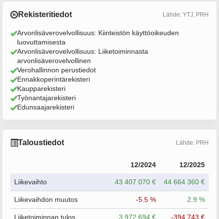
Rekisteritiedot
Lähde: YTJ, PRH
Arvonlisäverovelvollisuus: Kiinteistön käyttöoikeuden
luovuttamisesta
Arvonlisäverovelvollisuus: Liiketoiminnasta
arvonlisäverovelvollinen
Verohallinnon perustiedot
Ennakkoperintärekisteri
Kaupparekisteri
Työnantajarekisteri
Edunsaajarekisteri
Taloustiedot
Lähde: PRH
12/2024
12/2025
Liikevaihto
43 407 070 €
44 664 360 €
Liikevaihdon muutos
-5.5 %
2.9 %
Liiketoiminnan tulos
3 972 694 €
-394 743 €