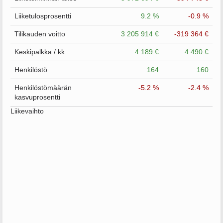
Liiketulosprosentti
9.2 %
-0.9 %
Tilikauden voitto
3 205 914 €
-319 364 €
Keskipalkka / kk
4 189 €
4 490 €
Henkilöstö
164
160
Henkilöstömäärän
-5.2 %
-2.4 %
kasvuprosentti
Liikevaihto