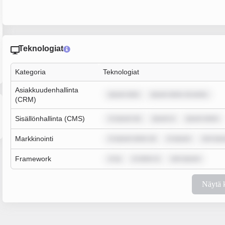
Teknologiat
Kategoria
Teknologiat
Asiakkuudenhallinta
ipsum dolo
ipsum dolor sit amet,
(CRM)
Sisällönhallinta (CMS)
m ipsum do
ipsum d
ipsum dolor
Markkinointi
m ipsum dolor sit
m ipsum
rem ips
Framework
m ip
m dolor si
rem ipsum
Näytä 