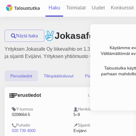
Haku
Toimialat
Uudet
Konkurssit
Jokasafe Oy
Näytä haku
Käytämme evä
Yrityksen Jokasafe Oy liikevaihto on 1.3 milj. €, tulos -6 00
Välttämättömät evä
ja sijainti Evijärvi. Yrityksen yhtiömuoto Osakeyhtiö (OY).
Taloustutka käyt
parhaan mahdollis
Perustiedot
Tilinpäätösluvut
Päättäjätiedot
Perustiedot
Lähde: YTJ, PRH, Traficom
Y-tunnus
Henkilöstömäärä
0208664-5
5–9
Puhelin
Sijainti
020 739 4000
Evijärvi