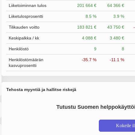
Liiketoiminnan tulos
201 664 €
64 366 €
Liiketulosprosentti
8.5 %
3.9 %
Tilikauden voitto
183 821 €
43 750 €
Keskipalkka / kk
4 088 €
3 480 €
Henkilöstö
9
8
Henkilöstömäärän
-35.7 %
-11.1 %
kasvuprosentti
Tehosta myyntiä ja hallitse riskejä
Tutustu Suomen helppokäyttöi
Kokeile i