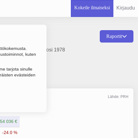
Kokeile ilmaiseksi
Kirjaudu
Raportit
ttökokemusta.
almistus, perustamisvuosi 1978
rustoiminnot, kuten
e tarjota sinulle
räisten evästeiden
Lähde: PRH
Liikevaihto
12/2025
254 036 €
-24.0 %