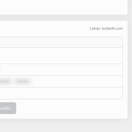
Lähde: builtwith.com
um dol
rem ips
kaikki