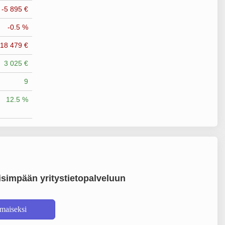
-5 895 €
-0.5 %
-18 479 €
3 025 €
9
12.5 %
simpään yritystietopalveluun
lmaiseksi