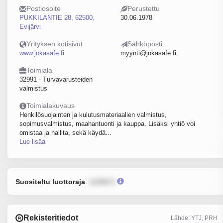
Postiosoite
Perustettu
PUKKILANTIE 28, 62500,
30.06.1978
Evijärvi
Yrityksen kotisivut
Sähköposti
www.jokasafe.fi
myynti@jokasafe.fi
Toimiala
32991 - Turvavarusteiden
valmistus
Toimialakuvaus
Henkilösuojainten ja kulutusmateriaalien valmistus,
sopimusvalmistus, maahantuonti ja kauppa. Lisäksi yhtiö voi
omistaa ja hallita, sekä käydä...
Lue lisää
Suositeltu luottoraja
:
12345 €
Rekisteritiedot
Lähde: YTJ, PRH