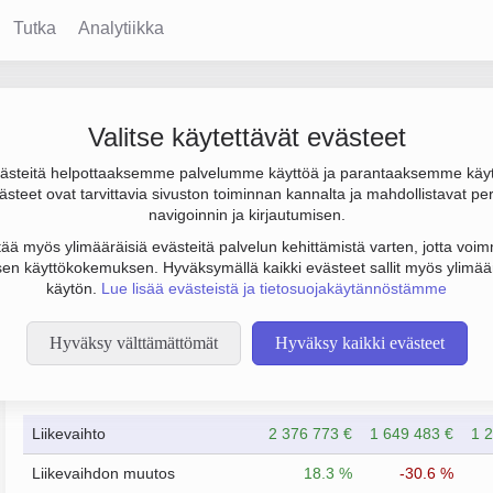
Tutka
Analytiikka
Valitse käytettävät evästeet
steitä helpottaaksemme palvelumme käyttöä ja parantaaksemme käy
0 € ja henkilöstömäärä 9. Sen päätoimiala on Turvavarusteiden v
steet ovat tarvittavia sivuston toiminnan kannalta ja mahdollistavat pe
navigoinnin ja kirjautumisen.
tää myös ylimääräisiä evästeitä palvelun kehittämistä varten, jotta voimm
en käyttökokemuksen. Hyväksymällä kaikki evästeet sallit myös ylimää
käytön.
Lue lisää evästeistä ja tietosuojakäytännöstämme
Hyväksy välttämättömät
Hyväksy kaikki evästeet
Taloustiedot
12/2023
12/2024
Liikevaihto
2 376 773 €
1 649 483 €
1 
Liikevaihdon muutos
18.3 %
-30.6 %