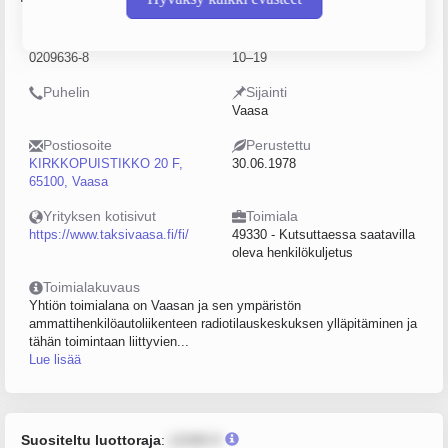
Y-tunnus
Henkilöstömäärä
0209636-8
10–19
Puhelin
Sijainti
Vaasa
Postiosoite
Perustettu
KIRKKOPUISTIKKO 20 F,
30.06.1978
65100, Vaasa
Yrityksen kotisivut
Toimiala
https://www.taksivaasa.fi/fi/
49330 - Kutsuttaessa saatavilla
oleva henkilökuljetus
Toimialakuvaus
Yhtiön toimialana on Vaasan ja sen ympäristön
ammattihenkilöautoliikenteen radiotilauskeskuksen ylläpitäminen ja
tähän toimintaan liittyvien...
Lue lisää
Suositeltu luottoraja
:
12345 €