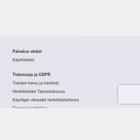
Palvelun ehdot
Käyttöehdot
Tietosuoja ja GDPR
Tietojen keruu ja käsittely
Henkilötiedot Taloustutkassa
Käyttäjän oikeudet henkilötietoihinsa
Tietosuojapolitiikka
Tietoturvapolitiikka
Evästeet
Tutustu palveluun