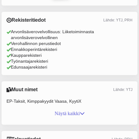
Rekisteritiedot
Lähde: YTJ, PRH
Arvonlisäverovelvollisuus: Liiketoiminnasta
arvonlisäverovelvollinen
Verohallinnon perustiedot
Ennakkoperintärekisteri
Kaupparekisteri
Työnantajarekisteri
Edunsaajarekisteri
Muut nimet
Lähde: YTJ
EP-Taksit, Kimppakyydit Vaasa, KyytiX
Näytä kaikki