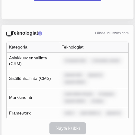
Teknologiat
Lähde: builtwith.com
Kategoria
Teknologiat
Asiakkuudenhallinta
m ipsum dol
r sit amet, conse
(CRM)
ipsum dol
ipsum d
Sisällönhallinta (CMS)
ipsum dolor
sum dolor sit am
m ipsum
Markkinointi
ipsum dolor
m ipsu
Framework
rem i
sum dolor s
ipsum d
Näytä kaikki