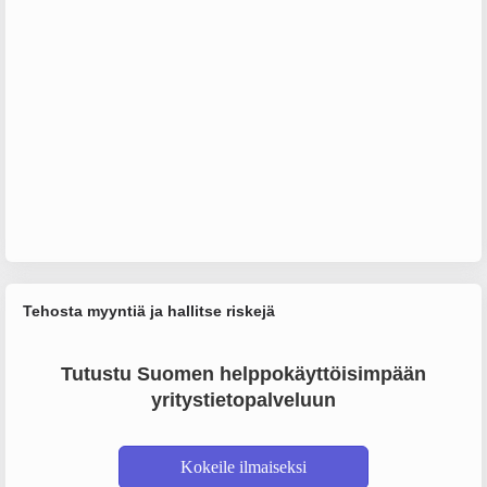
Tehosta myyntiä ja hallitse riskejä
Tutustu Suomen helppokäyttöisimpään
yritystietopalveluun
Kokeile ilmaiseksi