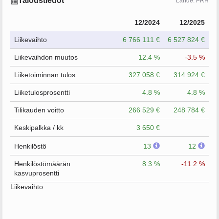
Taloustiedot
Lähde: PRH
12/2024
12/2025
Liikevaihto
6 766 111 €
6 527 824 €
Liikevaihdon muutos
12.4 %
-3.5 %
Liiketoiminnan tulos
327 058 €
314 924 €
Liiketulosprosentti
4.8 %
4.8 %
Tilikauden voitto
266 529 €
248 784 €
Keskipalkka / kk
3 650 €
Henkilöstö
13
12
Henkilöstömäärän
8.3 %
-11.2 %
kasvuprosentti
Liikevaihto