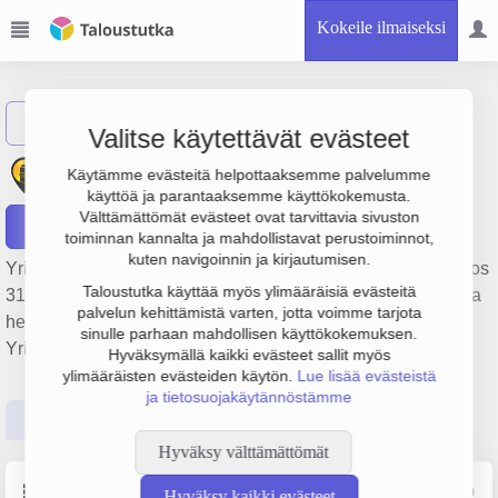
Kokeile ilmaiseksi
Näytä haku
Valitse käytettävät evästeet
Vaasan Ulataksi Oy
Käytämme evästeitä helpottaaksemme palvelumme
käyttöä ja parantaaksemme käyttökokemusta.
Välttämättömät evästeet ovat tarvittavia sivuston
Raportit
toiminnan kannalta ja mahdollistavat perustoiminnot,
kuten navigoinnin ja kirjautumisen.
Yrityksen Vaasan Ulataksi Oy liikevaihto on 6.5 milj. € ja tulos
Taloustutka käyttää myös ylimääräisiä evästeitä
315 000 €. Sen päätoimiala on Kutsuttaessa saatavilla oleva
palvelun kehittämistä varten, jotta voimme tarjota
henkilökuljetus, perustamisvuosi 1978 ja sijainti Vaasa.
sinulle parhaan mahdollisen käyttökokemuksen.
Yrityksen yhtiömuoto Osakeyhtiö (OY).
Hyväksymällä kaikki evästeet sallit myös
ylimääräisten evästeiden käytön.
Lue lisää evästeistä
ja tietosuojakäytännöstämme
Perustiedot
Tilinpäätösluvut
Päättäjätiedot
Hyväksy välttämättömät
Perustiedot
Lähde: YTJ, PRH, Traficom
Hyväksy kaikki evästeet