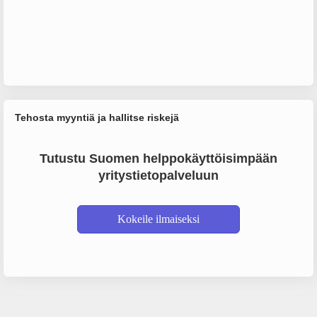
Tehosta myyntiä ja hallitse riskejä
Tutustu Suomen helppokäyttöisimpään
yritystietopalveluun
Kokeile ilmaiseksi