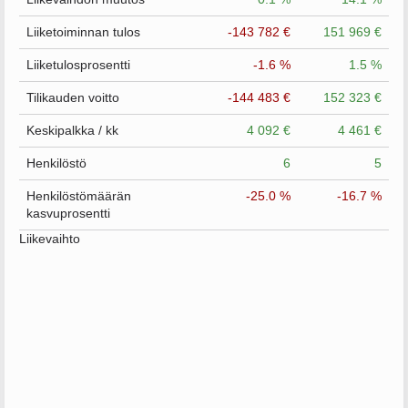
Liiketoiminnan tulos
-143 782 €
151 969 €
Liiketulosprosentti
-1.6 %
1.5 %
Tilikauden voitto
-144 483 €
152 323 €
Keskipalkka / kk
4 092 €
4 461 €
Henkilöstö
6
5
Henkilöstömäärän
-25.0 %
-16.7 %
kasvuprosentti
Liikevaihto