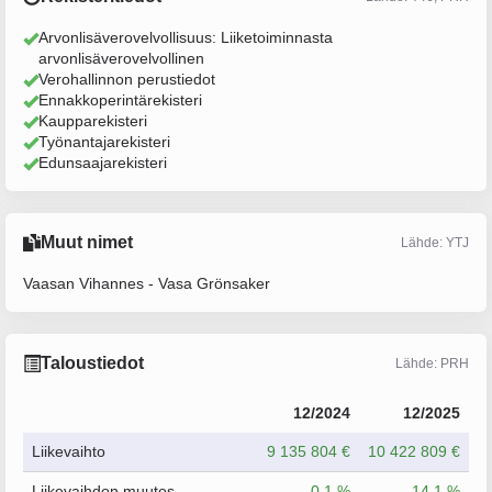
Arvonlisäverovelvollisuus: Liiketoiminnasta
arvonlisäverovelvollinen
Verohallinnon perustiedot
Ennakkoperintärekisteri
Kaupparekisteri
Työnantajarekisteri
Edunsaajarekisteri
Muut nimet
Lähde: YTJ
Vaasan Vihannes - Vasa Grönsaker
Taloustiedot
Lähde: PRH
12/2024
12/2025
Liikevaihto
9 135 804 €
10 422 809 €
Liikevaihdon muutos
0.1 %
14.1 %