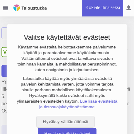
Kokeile ilmaiseksi
Näytä haku
Valitse käytettävät evästeet
Oy Vaasan Vihannes - Vasa
Käytämme evästeitä helpottaaksemme palvelumme
VV
käyttöä ja parantaaksemme käyttökokemusta.
Grönsaker Ab
Välttämättömät evästeet ovat tarvittavia sivuston
toiminnan kannalta ja mahdollistavat perustoiminnot,
kuten navigoinnin ja kirjautumisen.
Raportit
Taloustutka käyttää myös ylimääräisiä evästeitä
Yrityksen Oy Vaasan Vihannes - Vasa Grönsaker Ab
palvelun kehittämistä varten, jotta voimme tarjota
liikevaihto on 10.4 milj. €, tulos 152 000 € ja henkilöstömäärä
sinulle parhaan mahdollisen käyttökokemuksen.
Hyväksymällä kaikki evästeet sallit myös
5. Sen päätoimiala on Kasvisten tukkukauppa,
ylimääräisten evästeiden käytön.
Lue lisää evästeistä
perustamisvuosi 1978 ja sijainti Vaasa. Yrityksen yhtiömuoto
ja tietosuojakäytännöstämme
Osakeyhtiö (OY).
Hyväksy välttämättömät
Perustiedot
Tilinpäätösluvut
Päättäjätiedot
Hyväksy kaikki evästeet