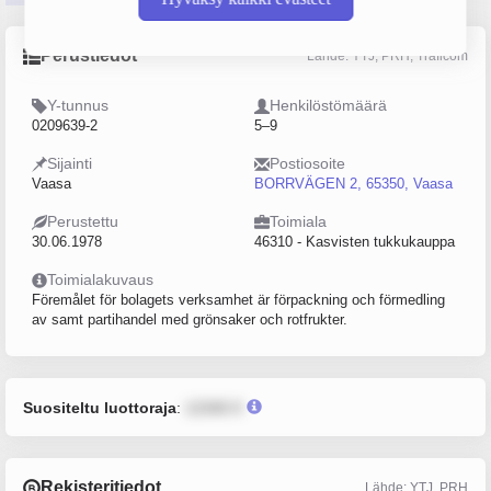
Perustiedot
Lähde: YTJ, PRH, Traficom
Y-tunnus
Henkilöstömäärä
0209639-2
5–9
Sijainti
Postiosoite
Vaasa
BORRVÄGEN 2, 65350, Vaasa
Perustettu
Toimiala
30.06.1978
46310 - Kasvisten tukkukauppa
Toimialakuvaus
Föremålet för bolagets verksamhet är förpackning och förmedling
av samt partihandel med grönsaker och rotfrukter.
Suositeltu luottoraja
:
12345 €
Rekisteritiedot
Lähde: YTJ, PRH