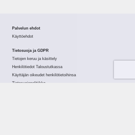
Palvelun ehdot
Käyttöehdot
Tietosuoja ja GDPR
Tietojen keruu ja käsittely
Henkilötiedot Taloustutkassa
Käyttäjän oikeudet henkilötietoihinsa
Tietosuojapolitiikka
Tietoturvapolitiikka
Evästeet
Tutustu palveluun
Ratkaisut
Tietoa palvelusta