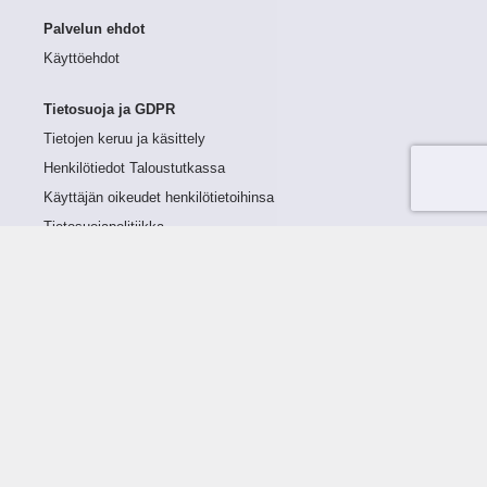
Palvelun ehdot
Käyttöehdot
Tietosuoja ja GDPR
Tietojen keruu ja käsittely
Henkilötiedot Taloustutkassa
Käyttäjän oikeudet henkilötietoihinsa
Tietosuojapolitiikka
Tietoturvapolitiikka
Evästeet
Tutustu palveluun
Ratkaisut
Tietoa palvelusta
Luottorajan määrittely
Tunnusluvut
Maksuviiveet