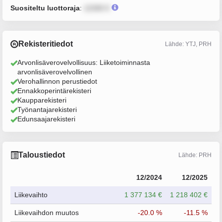
Suositeltu luottoraja
:
12345 €
Rekisteritiedot
Lähde: YTJ, PRH
Arvonlisäverovelvollisuus: Liiketoiminnasta
arvonlisäverovelvollinen
Verohallinnon perustiedot
Ennakkoperintärekisteri
Kaupparekisteri
Työnantajarekisteri
Edunsaajarekisteri
Taloustiedot
Lähde: PRH
12/2024
12/2025
Liikevaihto
1 377 134 €
1 218 402 €
Liikevaihdon muutos
-20.0 %
-11.5 %