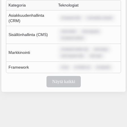
Kategoria
Teknologiat
Asiakkuudenhallinta
m ipsum dol
r sit amet, conse
(CRM)
sum dolo
rem ipsum
Sisällönhallinta (CMS)
m ipsum dolor
m ipsum dolor sit
rem ipsu
Markkinointi
rem ipsum dol
rem ips
Framework
m ip
m dolor si
m ipsum
Näytä kaikki