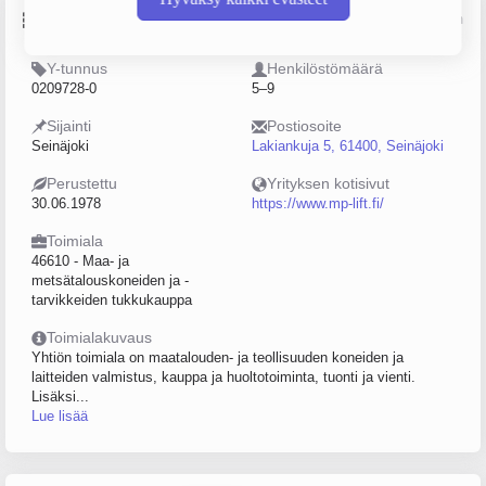
Perustiedot
Lähde: YTJ, PRH, Traficom
Y-tunnus
Henkilöstömäärä
0209728-0
5–9
Sijainti
Postiosoite
Seinäjoki
Lakiankuja 5, 61400, Seinäjoki
Perustettu
Yrityksen kotisivut
30.06.1978
https://www.mp-lift.fi/
Toimiala
46610 - Maa- ja
metsätalouskoneiden ja -
tarvikkeiden tukkukauppa
Toimialakuvaus
Yhtiön toimiala on maatalouden- ja teollisuuden koneiden ja
laitteiden valmistus, kauppa ja huoltotoiminta, tuonti ja vienti.
Lisäksi...
Lue lisää