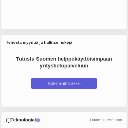
Tehosta myyntiä ja hallitse riskejä
Tutustu Suomen helppokäyttöisimpään
yritystietopalveluun
Kokeile ilmaiseksi
Teknologiat
Lähde: builtwith.com