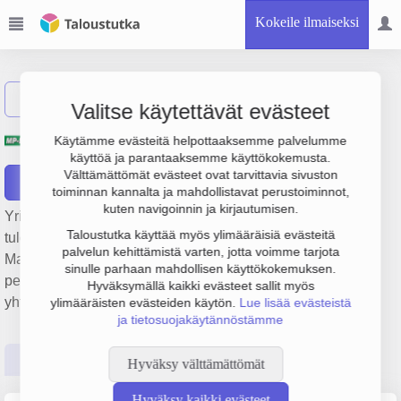
Kokeile ilmaiseksi
Näytä haku
Valitse käytettävät evästeet
Ylistaron Koneliike Oy
Käytämme evästeitä helpottaaksemme palvelumme
käyttöä ja parantaaksemme käyttökokemusta.
Välttämättömät evästeet ovat tarvittavia sivuston
Raportit
toiminnan kannalta ja mahdollistavat perustoiminnot,
kuten navigoinnin ja kirjautumisen.
Yrityksen Ylistaron Koneliike Oy liikevaihto on 1.2 milj. €,
Taloustutka käyttää myös ylimääräisiä evästeitä
tulos -71 000 € ja henkilöstömäärä 6. Sen päätoimiala on
palvelun kehittämistä varten, jotta voimme tarjota
Maa- ja metsätalouskoneiden ja -tarvikkeiden tukkukauppa,
sinulle parhaan mahdollisen käyttökokemuksen.
perustamisvuosi 1978 ja sijainti Seinäjoki. Yrityksen
Hyväksymällä kaikki evästeet sallit myös
yhtiömuoto Osakeyhtiö (OY).
ylimääräisten evästeiden käytön.
Lue lisää evästeistä
ja tietosuojakäytännöstämme
Perustiedot
Tilinpäätösluvut
Päättäjätiedot
Hyväksy välttämättömät
Hyväksy kaikki evästeet