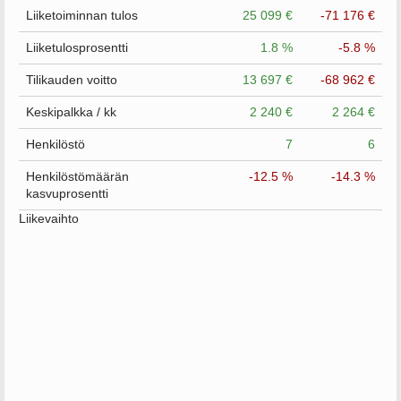
Liiketoiminnan tulos
25 099 €
-71 176 €
Liiketulosprosentti
1.8 %
-5.8 %
Tilikauden voitto
13 697 €
-68 962 €
Keskipalkka / kk
2 240 €
2 264 €
Henkilöstö
7
6
Henkilöstömäärän
-12.5 %
-14.3 %
kasvuprosentti
Liikevaihto