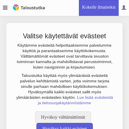
Kokeile ilmaiseksi
Valitse käytettävät evästeet
Käytämme evästeitä helpottaaksemme palvelumme
käyttöä ja parantaaksemme käyttökokemusta.
Joudumme käyttämään botinestovarmennusta sivustollamme.
Välttämättömät evästeet ovat tarvittavia sivuston
Suoritathan alla olevan varmistuksen.
toiminnan kannalta ja mahdollistavat perustoiminnot,
kuten navigoinnin ja kirjautumisen.
Taloustutka käyttää myös ylimääräisiä evästeitä
palvelun kehittämistä varten, jotta voimme tarjota
sinulle parhaan mahdollisen käyttökokemuksen.
Hyväksymällä kaikki evästeet sallit myös
ylimääräisten evästeiden käytön.
Lue lisää evästeistä
ja tietosuojakäytännöstämme
Hyväksy välttämättömät
Hyväksy kaikki evästeet