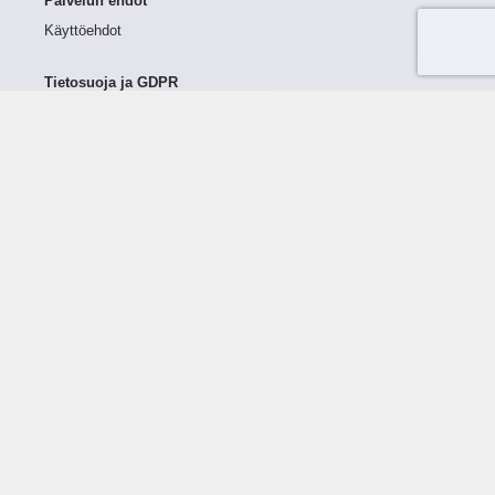
Palvelun ehdot
Käyttöehdot
Tietosuoja ja GDPR
Tietojen keruu ja käsittely
Henkilötiedot Taloustutkassa
Käyttäjän oikeudet henkilötietoihinsa
Tietosuojapolitiikka
Tietoturvapolitiikka
Evästeet
Tutustu palveluun
Ratkaisut
Tietoa palvelusta
Luottorajan määrittely
Tunnusluvut
Maksuviiveet
Hinnasto