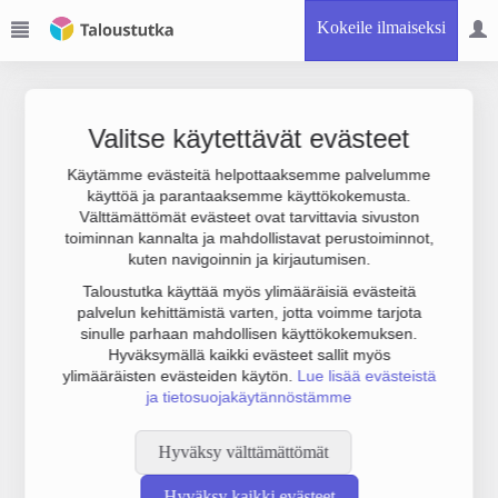
Kokeile ilmaiseksi
Valitse käytettävät evästeet
Käytämme evästeitä helpottaaksemme palvelumme
käyttöä ja parantaaksemme käyttökokemusta.
Joudumme käyttämään botinestovarmennusta sivustollamme.
Välttämättömät evästeet ovat tarvittavia sivuston
Suoritathan alla olevan varmistuksen.
toiminnan kannalta ja mahdollistavat perustoiminnot,
kuten navigoinnin ja kirjautumisen.
Taloustutka käyttää myös ylimääräisiä evästeitä
palvelun kehittämistä varten, jotta voimme tarjota
sinulle parhaan mahdollisen käyttökokemuksen.
Hyväksymällä kaikki evästeet sallit myös
ylimääräisten evästeiden käytön.
Lue lisää evästeistä
ja tietosuojakäytännöstämme
Hyväksy välttämättömät
Hyväksy kaikki evästeet