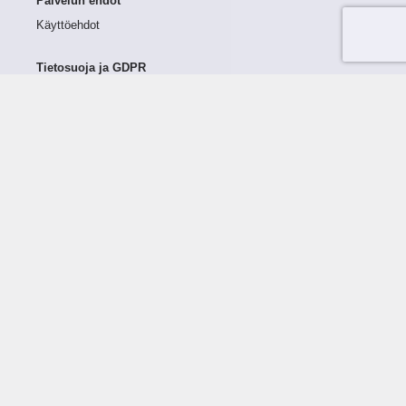
Palvelun ehdot
Käyttöehdot
Tietosuoja ja GDPR
Tietojen keruu ja käsittely
Henkilötiedot Taloustutkassa
Käyttäjän oikeudet henkilötietoihinsa
Tietosuojapolitiikka
Tietoturvapolitiikka
Evästeet
Tutustu palveluun
Ratkaisut
Tietoa palvelusta
Luottorajan määrittely
Tunnusluvut
Maksuviiveet
Hinnasto